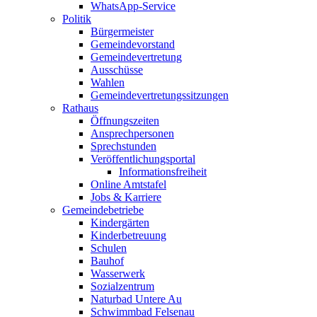
WhatsApp-Service
Politik
Bürgermeister
Gemeindevorstand
Gemeindevertretung
Ausschüsse
Wahlen
Gemeindevertretungssitzungen
Rathaus
Öffnungszeiten
Ansprechpersonen
Sprechstunden
Veröffentlichungsportal
Informationsfreiheit
Online Amtstafel
Jobs & Karriere
Gemeindebetriebe
Kindergärten
Kinderbetreuung
Schulen
Bauhof
Wasserwerk
Sozialzentrum
Naturbad Untere Au
Schwimmbad Felsenau