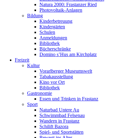
Natura 2000: Frastanzer Ried
Photovoltaik-Anlagen
Bildung
Kinderbetreuung
Kindergärten
Schulen
Anmeldungen
Bibliothek
Bücherschränke
Domino s’Hus am Kirchplatz
Freizeit
Kultur
Vorarlberger Museumswelt
Tabakausstellung
Kino vor Ort
Bibliothek
Gastronomie
Essen und Trinken in Frastanz
Sport
Naturbad Untere Au
Schwimmbad Felsenau
Wandern in Frastanz
Schilift Bazora
Spiel- und Sportstätten
Bewegt ins Alter