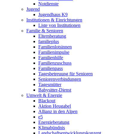
Notdienste
Jugend
Jugendhaus K9
Institutionen & Einrichtungen
Liste von Institutionen
Familie & Senioren
Elternberatung
familieplus
Familienlotsinnen
Familienimpulse
Familienhilfe
Familienzuschuss
Familienpass
Tagesbetreuung für Senioren
Seniorenverbindungen
Tagesmütter
Babysitter-Dienst
Umwelt & Energie
Blackout
Aktion Heugabel
Allianz in den Alpen
e5
Energieberatung
Klimabündnis
Landschaftsentwicklungskonzept