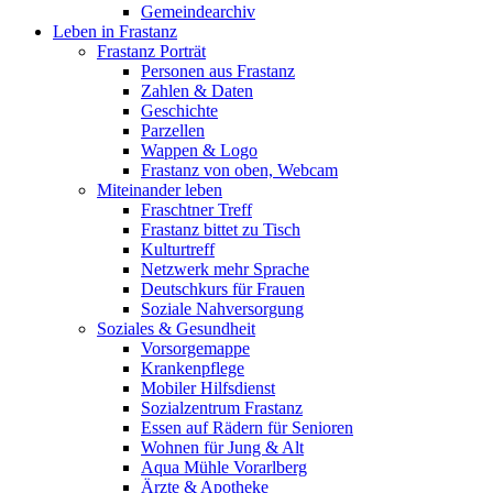
Gemeindearchiv
Leben in Frastanz
Frastanz Porträt
Personen aus Frastanz
Zahlen & Daten
Geschichte
Parzellen
Wappen & Logo
Frastanz von oben, Webcam
Miteinander leben
Fraschtner Treff
Frastanz bittet zu Tisch
Kulturtreff
Netzwerk mehr Sprache
Deutschkurs für Frauen
Soziale Nahversorgung
Soziales & Gesundheit
Vorsorgemappe
Krankenpflege
Mobiler Hilfsdienst
Sozialzentrum Frastanz
Essen auf Rädern für Senioren
Wohnen für Jung & Alt
Aqua Mühle Vorarlberg
Ärzte & Apotheke