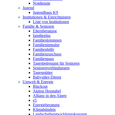
Notdienste
Jugend
Jugendhaus K9
Institutionen & Einrichtungen
Liste von Institutionen
Familie & Senioren
Elternberatung
familieplus
Familienlotsinnen
Familienimpulse
Familienhilfe
Familienzuschuss
Familienpass
Tagesbetreuung für Senioren
Seniorenverbindungen
Tagesmütter
Babysitter-Dienst
Umwelt & Energie
Blackout
Aktion Heugabel
Allianz in den Alpen
e5
Energieberatung
Klimabündnis
Landschaftsentwicklungskonzept