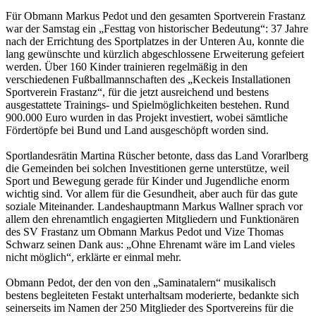
Für Obmann Markus Pedot und den gesamten Sportverein Frastanz
war der Samstag ein „Festtag von historischer Bedeutung“: 37 Jahre
nach der Errichtung des Sportplatzes in der Unteren Au, konnte die
lang gewünschte und kürzlich abgeschlossene Erweiterung gefeiert
werden. Über 160 Kinder trainieren regelmäßig in den
verschiedenen Fußballmannschaften des „Keckeis Installationen
Sportverein Frastanz“, für die jetzt ausreichend und bestens
ausgestattete Trainings- und Spielmöglichkeiten bestehen. Rund
900.000 Euro wurden in das Projekt investiert, wobei sämtliche
Fördertöpfe bei Bund und Land ausgeschöpft worden sind.
Sportlandesrätin Martina Rüscher betonte, dass das Land Vorarlberg
die Gemeinden bei solchen Investitionen gerne unterstütze, weil
Sport und Bewegung gerade für Kinder und Jugendliche enorm
wichtig sind. Vor allem für die Gesundheit, aber auch für das gute
soziale Miteinander. Landeshauptmann Markus Wallner sprach vor
allem den ehrenamtlich engagierten Mitgliedern und Funktionären
des SV Frastanz um Obmann Markus Pedot und Vize Thomas
Schwarz seinen Dank aus: „Ohne Ehrenamt wäre im Land vieles
nicht möglich“, erklärte er einmal mehr.
Obmann Pedot, der den von den „Saminatalern“ musikalisch
bestens begleiteten Festakt unterhaltsam moderierte, bedankte sich
seinerseits im Namen der 250 Mitglieder des Sportvereins für die