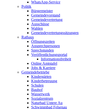
WhatsApp-Service
Politik
Bürgermeister
Gemeindevorstand
Gemeindevertretung
Ausschüsse
Wahlen
Gemeindevertretungssitzungen
Rathaus
Öffnungszeiten
Ansprechpersonen
Sprechstunden
Veröffentlichungsportal
Informationsfreiheit
Online Amtstafel
Jobs & Karriere
Gemeindebetriebe
Kindergärten
Kinderbetreuung
Schulen
Bauhof
Wasserwerk
Sozialzentrum
Naturbad Untere Au
Schwimmbad Felsenau