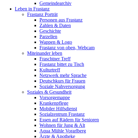
Gemeindearchiv
Leben in Frastanz
Frastanz Porträt
Personen aus Frastanz
Zahlen & Daten
Geschichte
Parzellen
Wappen & Logo
Frastanz von oben, Webcam
Miteinander leben
Fraschtner Treff
Frastanz bittet zu Tisch
Kulturtreff
Netzwerk mehr Sprache
Deutschkurs für Frauen
Soziale Nahversorgung
Soziales & Gesundheit
Vorsorgemappe
Krankenpflege
Mobiler Hilfsdienst
Sozialzentrum Frastanz
Essen auf Rädern für Senioren
Wohnen für Jung & Alt
Aqua Mühle Vorarlberg
Ärzte & Apotheke