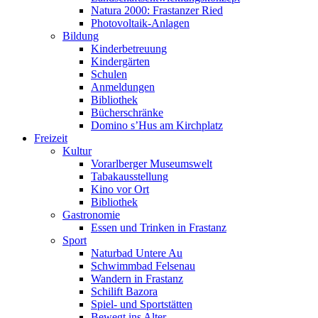
Natura 2000: Frastanzer Ried
Photovoltaik-Anlagen
Bildung
Kinderbetreuung
Kindergärten
Schulen
Anmeldungen
Bibliothek
Bücherschränke
Domino s’Hus am Kirchplatz
Freizeit
Kultur
Vorarlberger Museumswelt
Tabakausstellung
Kino vor Ort
Bibliothek
Gastronomie
Essen und Trinken in Frastanz
Sport
Naturbad Untere Au
Schwimmbad Felsenau
Wandern in Frastanz
Schilift Bazora
Spiel- und Sportstätten
Bewegt ins Alter