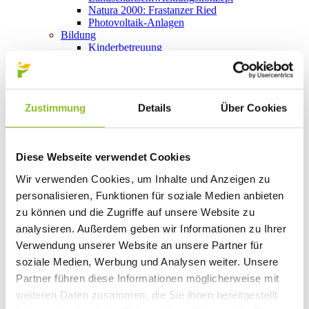
Natura 2000: Frastanzer Ried
Photovoltaik-Anlagen
Bildung
Kinderbetreuung
Kindergärten
Schulen
Anmeldungen
Bibliothek
Zustimmung
Details
Über Cookies
Bücherschränke
Domino s’Hus am Kirchplatz
Freizeit
Kultur
Diese Webseite verwendet Cookies
Vorarlberger Museumswelt
Tabakausstellung
Wir verwenden Cookies, um Inhalte und Anzeigen zu
Kino vor Ort
personalisieren, Funktionen für soziale Medien anbieten
Bibliothek
Gastronomie
zu können und die Zugriffe auf unsere Website zu
Essen und Trinken in Frastanz
analysieren. Außerdem geben wir Informationen zu Ihrer
Sport
Verwendung unserer Website an unsere Partner für
Naturbad Untere Au
Schwimmbad Felsenau
soziale Medien, Werbung und Analysen weiter. Unsere
Wandern in Frastanz
Partner führen diese Informationen möglicherweise mit
Schilift Bazora
weiteren Daten zusammen, die Sie ihnen bereitgestellt
Spiel- und Sportstätten
Bewegt ins Alter