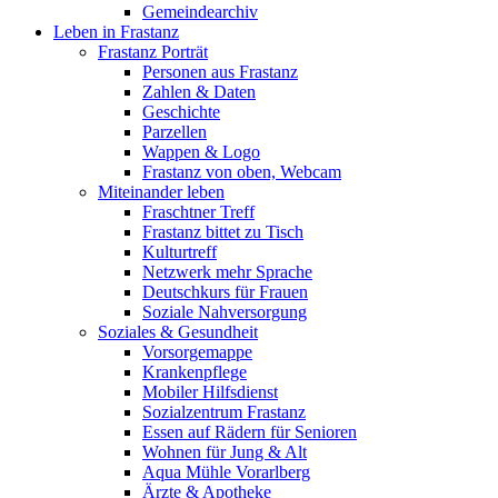
Gemeindearchiv
Leben in Frastanz
Frastanz Porträt
Personen aus Frastanz
Zahlen & Daten
Geschichte
Parzellen
Wappen & Logo
Frastanz von oben, Webcam
Miteinander leben
Fraschtner Treff
Frastanz bittet zu Tisch
Kulturtreff
Netzwerk mehr Sprache
Deutschkurs für Frauen
Soziale Nahversorgung
Soziales & Gesundheit
Vorsorgemappe
Krankenpflege
Mobiler Hilfsdienst
Sozialzentrum Frastanz
Essen auf Rädern für Senioren
Wohnen für Jung & Alt
Aqua Mühle Vorarlberg
Ärzte & Apotheke