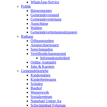
WhatsApp-Service
Politik
Bürgermeister
Gemeindevorstand
Gemeindevertretung
Ausschüsse
Wahlen
Gemeindevertretungssitzungen
Rathaus
Öffnungszeiten
Ansprechpersonen
Sprechstunden
Veröffentlichungsportal
Informationsfreiheit
Online Amtstafel
Jobs & Karriere
Gemeindebetriebe
Kindergärten
Kinderbetreuung
Schulen
Bauhof
Wasserwerk
Sozialzentrum
Naturbad Untere Au
Schwimmbad Felsenau