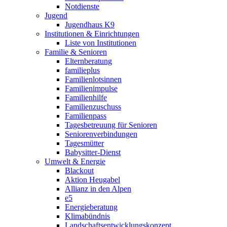
Notdienste
Jugend
Jugendhaus K9
Institutionen & Einrichtungen
Liste von Institutionen
Familie & Senioren
Elternberatung
familieplus
Familienlotsinnen
Familienimpulse
Familienhilfe
Familienzuschuss
Familienpass
Tagesbetreuung für Senioren
Seniorenverbindungen
Tagesmütter
Babysitter-Dienst
Umwelt & Energie
Blackout
Aktion Heugabel
Allianz in den Alpen
e5
Energieberatung
Klimabündnis
Landschaftsentwicklungskonzept