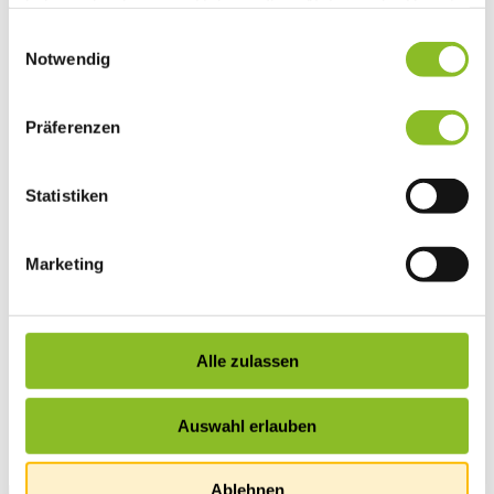
haben oder die sie im Rahmen Ihrer Nutzung der Dienste
Vereinsleben
gesammelt haben.
Einwilligungsauswahl
Vereinsservice
Liste der Frastanzer Vereine
Notwendig
Veranstaltungen
Veranstaltungskalender
Wirtschaft
Präferenzen
Unternehmen & Standort
Nahversorgerliste
Betriebe
Statistiken
Wirtschaftsstandort Frastanz
Gemeindeentwicklung
Wige Frastanz
Wirtschaftsgemeinschaft
Marketing
Herbstmarkt
Der Walgauer
Tourismus
Gastronomie
Unterkünfte
Alle zulassen
Wandern in Frastanz
Naturbad Untere Au
Schwimmbad Felsenau
Auswahl erlauben
Vorarlberger Museumswelt
Tabakausstellung
Ablehnen