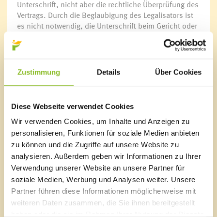
Unterschrift, nicht aber die rechtliche Überprüfung des
Vertrags. Durch die Beglaubigung des Legalisators ist
es nicht notwendig, die Unterschrift beim Gericht oder
beim Notar beglaubigen zu lassen.
Der Dienst des Legalisators kann in Anspruch
genommen werden, wenn sich die betroffene
Zustimmung
Details
Über Cookies
Liegenschaft im Gebiet der Marktgemeinde Frastanz
befindet oder eine der betreffenden Parteien, deren
Unterschrift beglaubigt werden soll, in Frastanz mit
Diese Webseite verwendet Cookies
Hauptwohnsitz gemeldet ist.
Wir verwenden Cookies, um Inhalte und Anzeigen zu
Kontakt
personalisieren, Funktionen für soziale Medien anbieten
Mag. Dr. Surena Ettefagh
zu können und die Zugriffe auf unsere Website zu
Alte Landstraße 26, 6820 Frastanz
analysieren. Außerdem geben wir Informationen zu Ihrer
Tel. 05522 84990
Verwendung unserer Website an unsere Partner für
E-Mail
office@ra-ettefagh.at
soziale Medien, Werbung und Analysen weiter. Unsere
Partner führen diese Informationen möglicherweise mit
weiteren Daten zusammen, die Sie ihnen bereitgestellt
haben oder die sie im Rahmen Ihrer Nutzung der Dienste