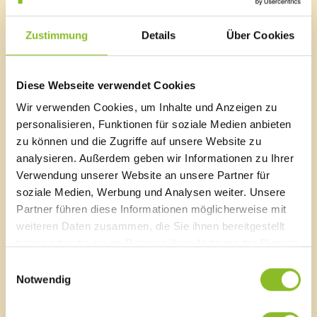
bis Februar;
Dienstag – Freitag 07:00 -11:45 Uhr und 13:00 – 16:45
Zustimmung
Details
Über Cookies
Uhr und
Samstag 08:30 – 11:45 Uhr
Link
Diese Webseite verwendet Cookies
Altstoffsammelzentrum Walgau West
Wir verwenden Cookies, um Inhalte und Anzeigen zu
personalisieren, Funktionen für soziale Medien anbieten
zu können und die Zugriffe auf unsere Website zu
analysieren. Außerdem geben wir Informationen zu Ihrer
Verwendung unserer Website an unsere Partner für
Marktgemeinde Frastanz
soziale Medien, Werbung und Analysen weiter. Unsere
Partner führen diese Informationen möglicherweise mit
Sägenplatz 1
weiteren Daten zusammen, die Sie ihnen bereitgestellt
A-6820 Frastanz, Österreich
Lageplan
haben oder die sie im Rahmen Ihrer Nutzung der Dienste
gesammelt haben.
Einwilligungsauswahl
T
0043 5522 51534-0
Notwendig
F 0043 5522 51534-6
E-Mail an das Gemeindeamt