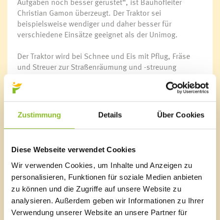
Aufgaben noch besser gerüstet“, ist Bauhofleiter
Christian Gamon überzeugt. Der Traktor sei
beispielsweise wendiger und daher besser für
verschiedene Einsätze geeignet als der Unimog.
Der Traktor wird bei Schnee und Eis mit Pflug, Fräse
und Streuer zur Straßenräumung und -streuung
eingesetzt. Ansonsten dient der Traktor mit dem
Frontlader und der Heckmulde für Verladungs- und
Transportarbeiten. Auch der Pritschenwagen kommt im
Winter für die Salz- und Solestreuung zum Einsatz. In
Zustimmung
Details
Über Cookies
der restlichen Zeit des Jahres dient das
Pritschenfahrzeug dem Bauhofteam für jegliche
Arbeiten wie das Einsammeln von Abfällen.
Diese Webseite verwendet Cookies
Insgesamt hat die Marktgemeinde Frastanz rund
Wir verwenden Cookies, um Inhalte und Anzeigen zu
270.000 Euro für die beiden Fahrzeuge samt Streuer,
personalisieren, Funktionen für soziale Medien anbieten
Schneepflug, Schneefräse, Heckmulde und
zu können und die Zugriffe auf unsere Website zu
Schneeketten investiert. „Damit stellen wir sicher,
analysieren. Außerdem geben wir Informationen zu Ihrer
dass unser Bauhofteam weiterhin hervorragende Arbeit
Verwendung unserer Website an unsere Partner für
leisten kann“, so Bürgermeister Walter Gohm. Die