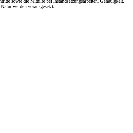
itte sowie die Mithilfe bei Instandsetzungsarbeiten. Genauigkeit,
r Natur werden vorausgesetzt.