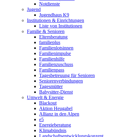
Notdienste
Jugend
Jugendhaus K9
Institutionen & Einrichtungen
Liste von Institutionen
Familie & Senioren
Elternberatung
familieplus
Familienlotsinnen
Familienimpulse
Familienhilfe
Familienzuschuss
Familienpass
Tagesbetreuung für Senioren
Seniorenverbindungen
Tagesmütter
Babysitter-Dienst
Umwelt & Energie
Blackout
Aktion Heugabel
Allianz in den Alpen
e5
Energieberatung
Klimabündnis
Landschaftsentwicklungskonzept