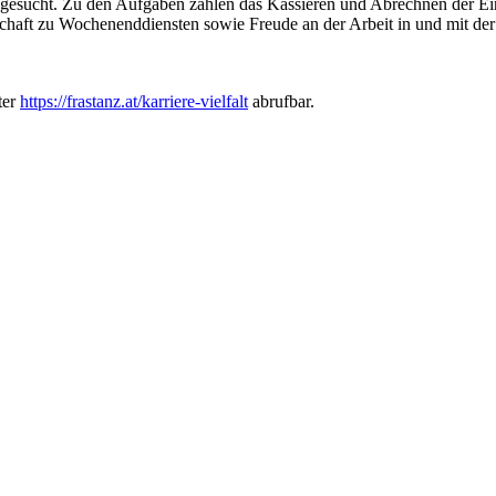
gesucht. Zu den Aufgaben zählen das Kassieren und Abrechnen der Eintr
tschaft zu Wochenenddiensten sowie Freude an der Arbeit in und mit de
ter
https://frastanz.at/karriere-vielfalt
abrufbar.