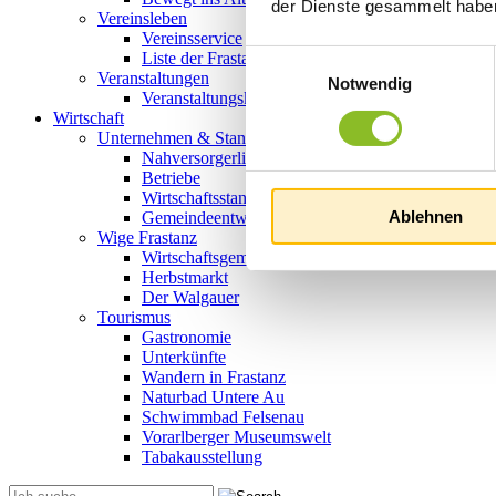
der Dienste gesammelt habe
Vereinsleben
Vereinsservice
Einwilligungsauswahl
Liste der Frastanzer Vereine
Veranstaltungen
Notwendig
Veranstaltungskalender
Wirtschaft
Unternehmen & Standort
Nahversorgerliste
Betriebe
Wirtschaftsstandort Frastanz
Ablehnen
Gemeindeentwicklung
Wige Frastanz
Wirtschaftsgemeinschaft
Herbstmarkt
Der Walgauer
Tourismus
Gastronomie
Unterkünfte
Wandern in Frastanz
Naturbad Untere Au
Schwimmbad Felsenau
Vorarlberger Museumswelt
Tabakausstellung