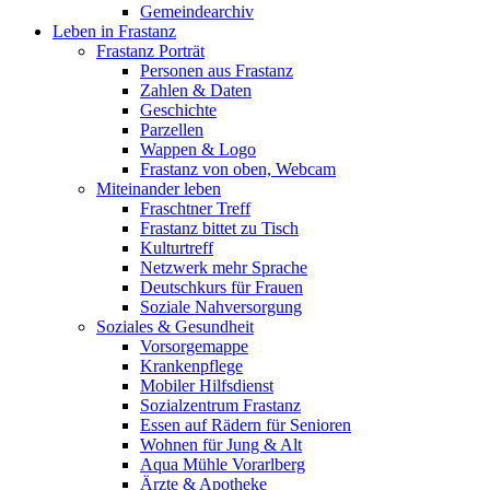
Gemeindearchiv
Leben in Frastanz
Frastanz Porträt
Personen aus Frastanz
Zahlen & Daten
Geschichte
Parzellen
Wappen & Logo
Frastanz von oben, Webcam
Miteinander leben
Fraschtner Treff
Frastanz bittet zu Tisch
Kulturtreff
Netzwerk mehr Sprache
Deutschkurs für Frauen
Soziale Nahversorgung
Soziales & Gesundheit
Vorsorgemappe
Krankenpflege
Mobiler Hilfsdienst
Sozialzentrum Frastanz
Essen auf Rädern für Senioren
Wohnen für Jung & Alt
Aqua Mühle Vorarlberg
Ärzte & Apotheke