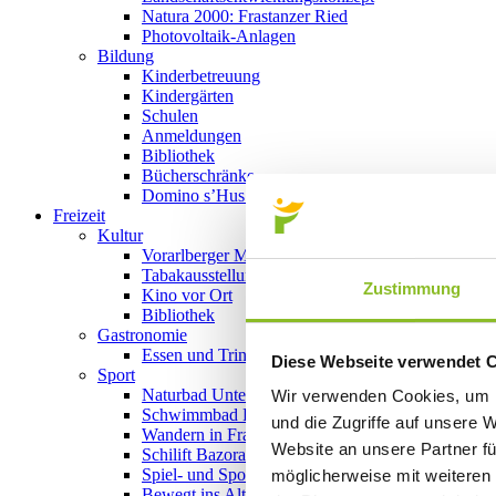
Natura 2000: Frastanzer Ried
Photovoltaik-Anlagen
Bildung
Kinderbetreuung
Kindergärten
Schulen
Anmeldungen
Bibliothek
Bücherschränke
Domino s’Hus am Kirchplatz
Freizeit
Kultur
Vorarlberger Museumswelt
Tabakausstellung
Zustimmung
Kino vor Ort
Bibliothek
Gastronomie
Essen und Trinken in Frastanz
Diese Webseite verwendet 
Sport
Naturbad Untere Au
Wir verwenden Cookies, um I
Schwimmbad Felsenau
und die Zugriffe auf unsere 
Wandern in Frastanz
Website an unsere Partner fü
Schilift Bazora
Spiel- und Sportstätten
möglicherweise mit weiteren
Bewegt ins Alter