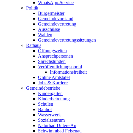
WhatsApp-Service
Politik
Bürgermeister
Gemeindevorstand
Gemeindevertretung
Ausschüsse
Wahlen
Gemeindevertretungssitzungen
Rathaus
Öffnungszeiten
Ansprechpersonen
Sprechstunden
Veröffentlichungsportal
Informationsfreiheit
Online Amtstafel
Jobs & Karriere
Gemeindebetriebe
Kindergärten
Kinderbetreuung
Schulen
Bauhof
Wasserwerk
Sozialzentrum
Naturbad Untere Au
Schwimmbad Felsenau