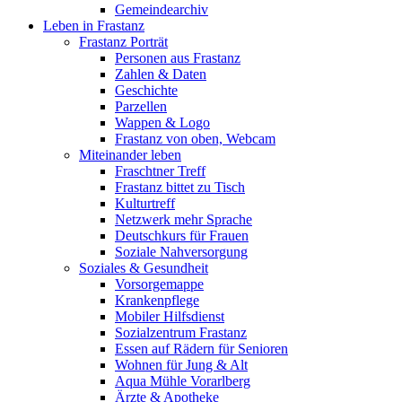
Gemeindearchiv
Leben in Frastanz
Frastanz Porträt
Personen aus Frastanz
Zahlen & Daten
Geschichte
Parzellen
Wappen & Logo
Frastanz von oben, Webcam
Miteinander leben
Fraschtner Treff
Frastanz bittet zu Tisch
Kulturtreff
Netzwerk mehr Sprache
Deutschkurs für Frauen
Soziale Nahversorgung
Soziales & Gesundheit
Vorsorgemappe
Krankenpflege
Mobiler Hilfsdienst
Sozialzentrum Frastanz
Essen auf Rädern für Senioren
Wohnen für Jung & Alt
Aqua Mühle Vorarlberg
Ärzte & Apotheke