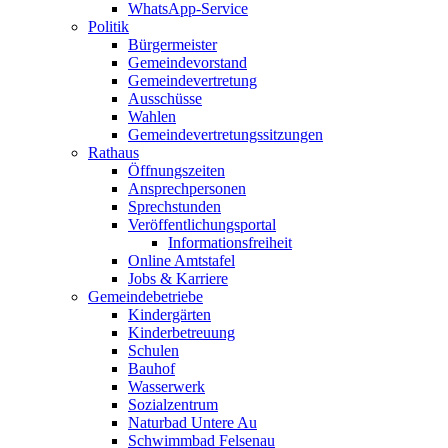
WhatsApp-Service
Politik
Bürgermeister
Gemeindevorstand
Gemeindevertretung
Ausschüsse
Wahlen
Gemeindevertretungssitzungen
Rathaus
Öffnungszeiten
Ansprechpersonen
Sprechstunden
Veröffentlichungsportal
Informationsfreiheit
Online Amtstafel
Jobs & Karriere
Gemeindebetriebe
Kindergärten
Kinderbetreuung
Schulen
Bauhof
Wasserwerk
Sozialzentrum
Naturbad Untere Au
Schwimmbad Felsenau