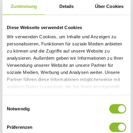
Vereinsleben
Zustimmung
Details
Über Cookies
Vereinsservice
Liste der Frastanzer Vereine
Veranstaltungen
Veranstaltungskalender
Diese Webseite verwendet Cookies
Wirtschaft
Wir verwenden Cookies, um Inhalte und Anzeigen zu
Unternehmen & Standort
Nahversorgerliste
personalisieren, Funktionen für soziale Medien anbieten
Betriebe
zu können und die Zugriffe auf unsere Website zu
Wirtschaftsstandort Frastanz
analysieren. Außerdem geben wir Informationen zu Ihrer
Gemeindeentwicklung
Wige Frastanz
Verwendung unserer Website an unsere Partner für
Wirtschaftsgemeinschaft
soziale Medien, Werbung und Analysen weiter. Unsere
Herbstmarkt
Partner führen diese Informationen möglicherweise mit
Der Walgauer
Tourismus
weiteren Daten zusammen, die Sie ihnen bereitgestellt
Gastronomie
haben oder die sie im Rahmen Ihrer Nutzung der Dienste
Unterkünfte
gesammelt haben.
Wandern in Frastanz
Einwilligungsauswahl
Naturbad Untere Au
Notwendig
Schwimmbad Felsenau
Vorarlberger Museumswelt
Tabakausstellung
Präferenzen