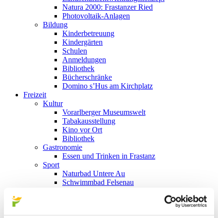
Natura 2000: Frastanzer Ried
Photovoltaik-Anlagen
Bildung
Kinderbetreuung
Kindergärten
Schulen
Anmeldungen
Bibliothek
Bücherschränke
Domino s’Hus am Kirchplatz
Freizeit
Kultur
Vorarlberger Museumswelt
Tabakausstellung
Kino vor Ort
Bibliothek
Gastronomie
Essen und Trinken in Frastanz
Sport
Naturbad Untere Au
Schwimmbad Felsenau
Wandern in Frastanz
Schilift Bazora
Spiel- und Sportstätten
Bewegt ins Alter