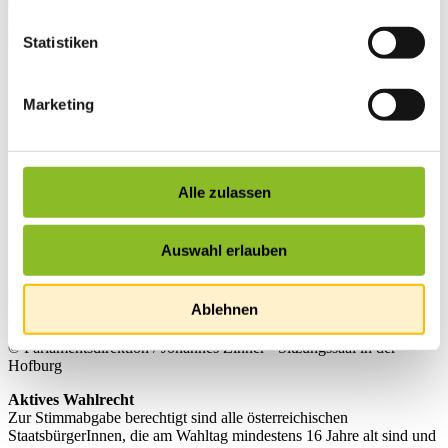
Statistiken
Startseite
Übersicht
Marketing
News
News
Nationalratswahl 2017
Alle zulassen
Am Sonntag, dem 15. Oktober 2017, findet in Österreich die
Auswahl erlauben
Nationalratswahl statt.
Ablehnen
© Parlamentsdirektion / Johannes Zinner - Sitzungssaal in der
Hofburg
Aktives Wahlrecht
Zur Stimmabgabe berechtigt sind alle österreichischen
StaatsbürgerInnen, die am Wahltag mindestens 16 Jahre alt sind und