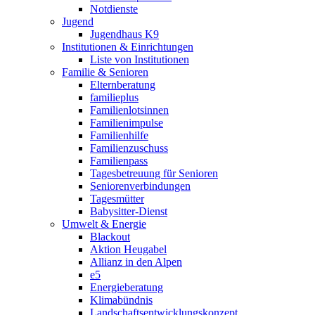
Notdienste
Jugend
Jugendhaus K9
Institutionen & Einrichtungen
Liste von Institutionen
Familie & Senioren
Elternberatung
familieplus
Familienlotsinnen
Familienimpulse
Familienhilfe
Familienzuschuss
Familienpass
Tagesbetreuung für Senioren
Seniorenverbindungen
Tagesmütter
Babysitter-Dienst
Umwelt & Energie
Blackout
Aktion Heugabel
Allianz in den Alpen
e5
Energieberatung
Klimabündnis
Landschaftsentwicklungskonzept