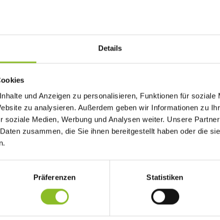
Details
Cookies
ersorgungsliste mit Liefer-, Abhol- & Zustellservice zusammengestel
nhalte und Anzeigen zu personalisieren, Funktionen für soziale
Website zu analysieren. Außerdem geben wir Informationen zu I
r soziale Medien, Werbung und Analysen weiter. Unsere Partner
en ohne Gewähr.
 Daten zusammen, die Sie ihnen bereitgestellt haben oder die s
n.
agen werden möchten, senden bitte eine E-Mail mit den entspreche
Präferenzen
Statistiken