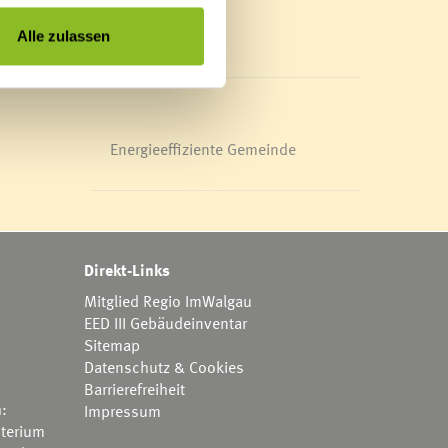
Mediathek
News Archiv
Alle zulassen
Energieeffiziente Gemeinde
Direkt-Links
Mitglied Regio ImWalgau
EED III Gebäudeinventar
Sitemap
Datenschutz & Cookies
Barrierefreiheit
h:
Impressum
terium