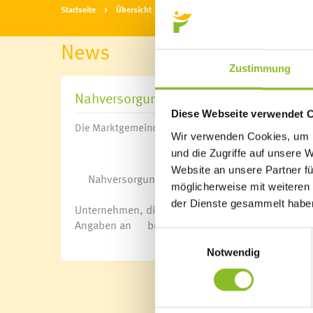
Startseite
Übersicht
News
News
Zustimmung
Nahversorgungsliste
Diese Webseite verwendet 
Die Marktgemeinde Frastanz hat eine Frastanzer Nahv
Wir verwenden Cookies, um I
und die Zugriffe auf unsere 
Website an unsere Partner fü
Nahversorgungsliste
(PDF, 660 KB) Alle Angab
möglicherweise mit weiteren
der Dienste gesammelt habe
Unternehmen, die ebenfalls in die Liste eingetr
Angaben an
buergerservice@frastanz.at.
Einwilligungsauswahl
Notwendig