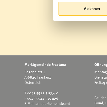
Ablehnen
Marktgemeinde Frastanz
Öffnung
Sägenplatz 1
Montag 
A-6820 Frastanz
Diensta
Österreich
Freitag
T
0043 5522 51534-0
Bei der
F 0043 5522 51534-6
Bund, L
E-Mail an das Gemeindeamt