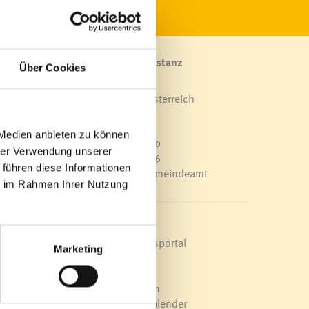
Marktgemeinde Frastanz
Über Cookies
Sägenplatz 1
A-6820 Frastanz, Österreich
Lageplan
lt.
 Medien anbieten zu können
T
0043 5522 51534-0
hrer Verwendung unserer
F 0043 5522 51534-6
 führen diese Informationen
E-Mail an das Gemeindeamt
ie im Rahmen Ihrer Nutzung
nden
Schnellzugriff
Veröffentlichungsportal
Marketing
Blackout
Ortsplan
Bürgermeldungen
Veranstaltungskalender