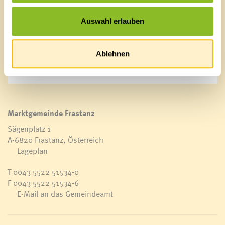
24.02. 19:30 Uhr Schaaner-Ried-Fahren im
Ortszentrum
Auswahl erlauben
24.02. anschl. Feier im Festzelt im Ortszentrum
24.02. 21:00 Uhr Feier im Musikheim
25.02. 14:30 Uhr Kehraus für Senioren im Haus der
Ablehnen
Begegnung
Marktgemeinde Frastanz
Sägenplatz 1
A-6820 Frastanz, Österreich
Lageplan
T
0043 5522 51534-0
F 0043 5522 51534-6
E-Mail an das Gemeindeamt