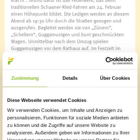
kracht“. Grund dafür ist das Feuerwerk, das beim
traditionellen Schaaner-Ried-Fahren am 24. Februar
einen Höhepunkt bildet. Die Ledigen werden an diesem
Abend ab 19:30 Uhr durch die Straßen gezogen und
ausgerufen. Begleitet werden sie von „Zünern“,
„Schellern“, Guggamusigen und bunt geschmückten
Wagen. Unmittelbar nach dem Umzug spielen
Guggamusigen vor dem Rathaus auf. Im Festzelt im
Ortszentrum kann danach weitergefeiert werden. Ab
21:00 Uhr öffnet auch der Musikverein das Probelokal
in der Schmittengasse, um ausgelassen zu feiern.
Zustimmung
Details
Über Cookies
Kehraus am Faschingsdienstag
Die Senioren sind am 25. Februar, um 14:30 Uhr, zum
Kehraus ins Haus der Begegnung eingeladen.
Diese Webseite verwendet Cookies
Gemeinsam mit den Saminatalern können die älteren
Semester die 5. Jahreszeit ausklingen lassen.
Wir verwenden Cookies, um Inhalte und Anzeigen zu
personalisieren, Funktionen für soziale Medien anbieten
Informationen für Landbusbenutzer
zu können und die Zugriffe auf unsere Website zu
Aufgrund der Faschingsumzüge können die
analysieren. Außerdem geben wir Informationen zu Ihrer
Haltestellen „Mühlegasse“ und „Gemeindeamt“ am