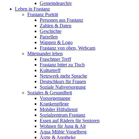
Gemeindearchiv
Leben in Frastanz
Frastanz Porträt
Personen aus Frastanz
Zahlen & Daten
Geschichte
Parzellen
Wappen & Logo
Frastanz von oben, Webcam
Miteinander leben
Fraschtner Treff
Frastanz bittet zu Tisch
Kulturtreff
Netzwerk mehr Sprache
Deutschkurs für Frauen
Soziale Nahversorgung
Soziales & Gesundheit
Vorsorgemappe
Krankenpflege
Mobiler Hilfsdienst
Sozialzentrum Frastanz
Essen auf Rädern für Senioren
Wohnen für Jung & Alt
Aqua Mühle Vorarlberg
Ärzte & Apotheke