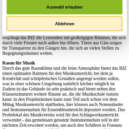
Mittags- und Nachmittagsbetreuung, Musikschule und verschiedene
Vereine finden Platz in dem schönen neuen Gebäude im Zentrum
Auswahl erlauben
der Gemeinde. Außen fällt der markante Bau durch wiederkehrende
gestalterische Elemente auf wie etwa die typische Häuschenform,
die an Kinderzeichnungen erinnert, und die sich nicht nur auf alle
Ablehnen
Gebäudeteile hin erstreckt, sondern sich auch in Details wie
Fahrradständern oder Treppengeländern wiederfindet. Innen
empfängt das BIZ die Lernenden mit großzügigen Räumen, die sich
durch viele Fenster nach außen hin öffnen. Türen aus Glas sorgen
für Transparenz zu den Gängen hin, die sich an vielen Stellen zu
Begegnungsräumen weiten.
Raum für Musik
Durch das gute Raumklima und die feine Atmosphäre bietet das BIZ
einen optimalen Rahmen für den Musikunterricht, bei dem ja
Kreativität und schöpferisches Gestalten angeregt werden sollen,
was in einer schönen Umgebung natürlich leichter möglich ist.
Zudem ist das Gebäude ist sehr praktisch und bietet neben den
Klassenzimmern weitere Räume an, die die Musikschule nutzen
kann: in den Projekträumen kann zum Teil auch schon vor dem
Mittag Musikunterricht stattfinden, hier können auch Notenständer
und Instrumentarium für Ensembleunterricht deponiert werden. Das
Probelokal des Musikvereins wird für den Schlagwerkunterricht
verwendet - das gemeinsam genutzte Instrumentarium soll in der
nächsten Zeit erweitert werden, um auch den Schülern in Frastanz