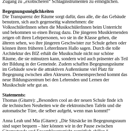
Zugang zu „exotischeren“ Schlaginstrumenten zu ermöglichen.
Begegnungsmöglichkeiten
Die Transparenz der Räume sorgt dafür, dass alle, die das Gebäude
benutzen, sich auch gegenseitig wahrnehmen: die
VolksschülerInnen sehen die MusikschülerInnen beim Unterricht
und bekommen so einen Bezug dazu. Die jüngeren Musiklernenden
zeigen oft ihren Lehrpersonen, wo sie in die Klasse gehen, die
älteren sehen, wo ihre jüngeren Geschwister zur Schule gehen oder
können ihren früheren LehrerInnen Hallo sagen. Durch die tolle
Architektur des BIZ erhält die Musikschule nicht nur schöne
Räume, die sie mitnutzen kann, sondern wird auch präsenter als Teil
der Bildung in der Gemeinde. Zudem schaffen Begegnungsräume
im Gebäude sowie die attraktiven Außenräume viel Platz für
Begegnung zwischen allen Akteuren. Dementsprechend kommt das
neue Bildungszentrum bei den Lehrenden und Lernen der
Musikschule sehr gut an.
Statements:
Thomas (Gitarre): „Besonders cool an der neuen Schule finde ich
die technischen Neuheiten wie die elektronischen Tafeln und die
automatische Türe, die selber aufgeht, wenn man kommt!“
Anna Leah und Mia (Gitarre): „Die Sitzsäcke im Begegnungsraum
sind super bequem – hier können wir in der Pause zwischen