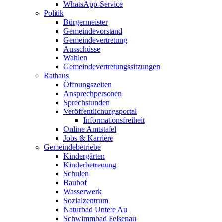
WhatsApp-Service
Politik
Bürgermeister
Gemeindevorstand
Gemeindevertretung
Ausschüsse
Wahlen
Gemeindevertretungssitzungen
Rathaus
Öffnungszeiten
Ansprechpersonen
Sprechstunden
Veröffentlichungsportal
Informationsfreiheit
Online Amtstafel
Jobs & Karriere
Gemeindebetriebe
Kindergärten
Kinderbetreuung
Schulen
Bauhof
Wasserwerk
Sozialzentrum
Naturbad Untere Au
Schwimmbad Felsenau