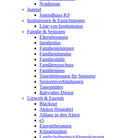
Notdienste
Jugend
Jugendhaus K9
Institutionen & Einrichtungen
Liste von Institutionen
Familie & Senioren
Elternberatung
familieplus
Familienlotsinnen
Familienimpulse
Familienhilfe
Familienzuschuss
Familienpass
Tagesbetreuung für Senioren
Seniorenverbindungen
Tagesmütter
Babysitter-Dienst
Umwelt & Energie
Blackout
Aktion Heugabel
Allianz in den Alpen
e5
Energieberatung
Klimabündnis
Landschaftsentwicklungskonzept