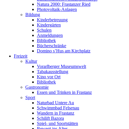
Natura 2000: Frastanzer Ried
Photovoltaik-Anlagen
Bildung
Kinderbetreuung
Kindergärten
Schulen
Anmeldungen
Bibliothek
Bücherschränke
Domino s’Hus am Kirchplatz
Freizeit
Kultur
Vorarlberger Museumswelt
Tabakausstellung
Kino vor Ort
Bibliothek
Gastronomie
Essen und Trinken in Frastanz
Sport
Naturbad Untere Au
Schwimmbad Felsenau
Wandern in Frastanz
Schilift Bazora
Spiel- und Sportstätten
Bewegt ins Alter