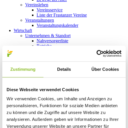
Vereinsleben
Vereinsservice
Liste der Frastanzer Vereine
Veranstaltungen
Veranstaltungskalender
Wirtschaft
Unternehmen & Standort
Nahversorgerliste
Betriebe
Wirtschaftsstandort Frastanz
Gemeindeentwicklung
Wige Frastanz
Wirtschaftsgemeinschaft
Zustimmung
Details
Über Cookies
Herbstmarkt
Der Walgauer
Tourismus
Gastronomie
Diese Webseite verwendet Cookies
Unterkünfte
Wandern in Frastanz
Wir verwenden Cookies, um Inhalte und Anzeigen zu
Naturbad Untere Au
personalisieren, Funktionen für soziale Medien anbieten
Schwimmbad Felsenau
zu können und die Zugriffe auf unsere Website zu
Vorarlberger Museumswelt
Tabakausstellung
analysieren. Außerdem geben wir Informationen zu Ihrer
Verwendung unserer Website an unsere Partner für