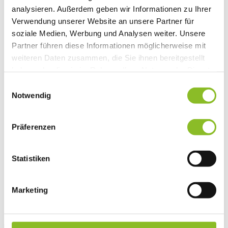
Vereinsleben
analysieren. Außerdem geben wir Informationen zu Ihrer
Vereinsservice
Verwendung unserer Website an unsere Partner für
Liste der Frastanzer Vereine
soziale Medien, Werbung und Analysen weiter. Unsere
Veranstaltungen
Veranstaltungskalender
Partner führen diese Informationen möglicherweise mit
Wirtschaft
weiteren Daten zusammen, die Sie ihnen bereitgestellt
Unternehmen & Standort
haben oder die sie im Rahmen Ihrer Nutzung der Dienste
Nahversorgerliste
Betriebe
gesammelt haben.
Einwilligungsauswahl
Wirtschaftsstandort Frastanz
Notwendig
Gemeindeentwicklung
Wige Frastanz
Wirtschaftsgemeinschaft
Präferenzen
Herbstmarkt
Der Walgauer
Tourismus
Gastronomie
Statistiken
Unterkünfte
Wandern in Frastanz
Naturbad Untere Au
Marketing
Schwimmbad Felsenau
Vorarlberger Museumswelt
Tabakausstellung