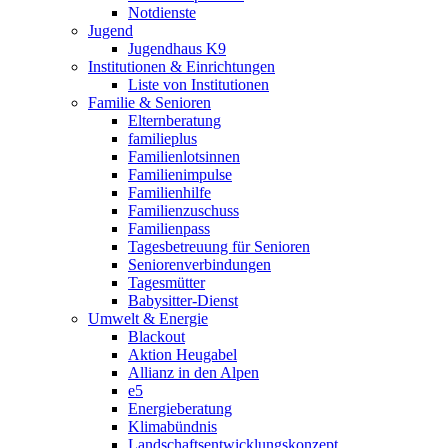
Notdienste
Jugend
Jugendhaus K9
Institutionen & Einrichtungen
Liste von Institutionen
Familie & Senioren
Elternberatung
familieplus
Familienlotsinnen
Familienimpulse
Familienhilfe
Familienzuschuss
Familienpass
Tagesbetreuung für Senioren
Seniorenverbindungen
Tagesmütter
Babysitter-Dienst
Umwelt & Energie
Blackout
Aktion Heugabel
Allianz in den Alpen
e5
Energieberatung
Klimabündnis
Landschaftsentwicklungskonzept