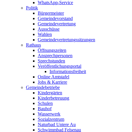
WhatsApp-Service
Politik
Bürgermeister
Gemeindevorstand
Gemeindevertretung
Ausschüsse
Wahlen
Gemeindevertretungssitzungen
Rathaus
Öffnungszeiten
Ansprechpersonen
Sprechstunden
Veröffentlichungsportal
Informationsfreiheit
Online Amtstafel
Jobs & Karriere
Gemeindebetriebe
Kindergärten
Kinderbetreuung
Schulen
Bauhof
Wasserwerk
Sozialzentrum
Naturbad Untere Au
Schwimmbad Felsenau