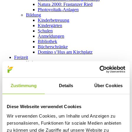
Natura 2000: Frastanzer Ried
Photovoltaik-Anlagen
Bildung
Kinderbetreuung
Kindergärten
Schulen
Anmeldungen
Bibliothek
Bücherschränke
Domino s’Hus am Kirchplatz
Freizeit
Kultur
Vorarlberger Museumswelt
Tabakausstellung
Kino vor Ort
Bibliothek
Zustimmung
Details
Über Cookies
Gastronomie
Essen und Trinken in Frastanz
Sport
Naturbad Untere Au
Diese Webseite verwendet Cookies
Schwimmbad Felsenau
Wandern in Frastanz
Wir verwenden Cookies, um Inhalte und Anzeigen zu
Schilift Bazora
personalisieren, Funktionen für soziale Medien anbieten
Spiel- und Sportstätten
zu können und die Zugriffe auf unsere Website zu
Bewegt ins Alter