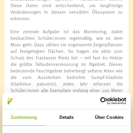
Diese Daten sind entscheidend, um langfristige
Veränderungen in diesem sensiblen Ökosystem zu
erkennen.
Eine zentrale Aufgabe ist das Monitoring, dabei
beobachten Schüler:innen regelmäßig, wie es dem
Moor geht. Dazu zählen sie sogenannte Zeigerpflanzen
auf festgelegten Flächen. So tragen sie aktiv zum
Schutz des Frastanzer Rieds bei – mit fast 60 Hektar
die größte Talbodenvermoorung im Illgebiet. Dieses
bedeutende Feuchtgebiet beherbergt seltene Arten wie
die vom Aussterben bedrohte Sumpf-Gladiole
(Gladiolus palustris). Jedes Jahr erfassen die
Schüler:innen alle Exemplare entlang einer 120 Meter
langen Strecke. Da die Sumpf-Gladiole nur kurz
zwischen Ende Juni und Anfang Juli blüht, ist es eine
besondere Herausforderung, sie genau bei der Blüte zu
erwischen. Selbst dann ist die Aufgabe noch
Zustimmung
Details
Über Cookies
anspruchsvoll, da die Riedflächen zu der Zeit nicht
betreten werden dürfen und die Schüler:innen die