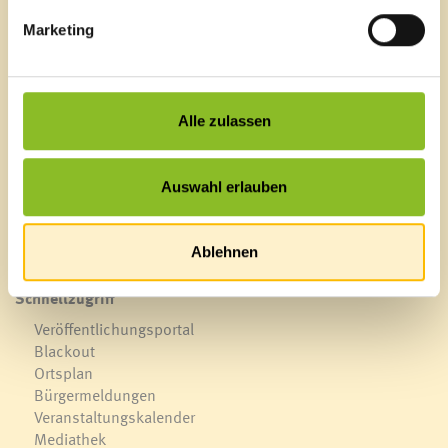
Marketing
Marktgemeinde Frastanz
Sägenplatz 1
A-6820 Frastanz, Österreich
Alle zulassen
Lageplan
T
0043 5522 51534-0
Auswahl erlauben
F 0043 5522 51534-6
E-Mail an das Gemeindeamt
Ablehnen
Schnellzugriff
Veröffentlichungsportal
Blackout
Ortsplan
Bürgermeldungen
Veranstaltungskalender
Mediathek