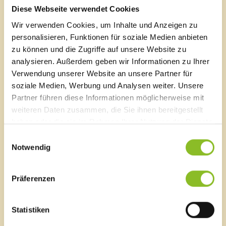
Pflanzen vom Wegrand auszählen.
Diese Webseite verwendet Cookies
Wir verwenden Cookies, um Inhalte und Anzeigen zu
Auch heuer waren die Moordetektive rechtzeitig
unterwegs und sammelten wichtige Daten für die
personalisieren, Funktionen für soziale Medien anbieten
Erforschung des Rieds. Neben der Sumpf-Gladiole
zu können und die Zugriffe auf unsere Website zu
beobachteten sie auch die Sibirische Schwertlilie und
analysieren. Außerdem geben wir Informationen zu Ihrer
erkundeten mit Keschern, Lupen und
Verwendung unserer Website an unsere Partner für
Bestimmungsschlüsseln die Tierwelt der
soziale Medien, Werbung und Analysen weiter. Unsere
nahegelegenen Sponda-Weiher. Manchmal gelingen
Partner führen diese Informationen möglicherweise mit
dabei auch spektakuläre Funde wie eine
weiteren Daten zusammen, die Sie ihnen bereitgestellt
Gelbbauchunke, die 2023 von einem Schüler bei den
haben oder die sie im Rahmen Ihrer Nutzung der Dienste
Spondaweihern entdeckt wurde und zu erfolgreichen
gesammelt haben.
Fördermaßnahmen durch das Natura 2000
Einwilligungsauswahl
Notwendig
Gebietsmanagement führte.
Finanziell unterstützt werden die Moordetektive seit
Präferenzen
2024 vom EU Life Projekt AMooRe.
Weitere Infos:
www.moordetektive.at
Statistiken