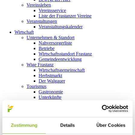
Vereinsleben
Vereinsservice
Liste der Frastanzer Vereine
Veranstaltungen
Veranstaltungskalender
Wirtschaft
Unternehmen & Standort
Nahversorgerliste
Betriebe
Wirtschaftsstandort Frastanz
Gemeindeentwicklung
Wige Frastanz
Wirtschaftsgemeinschaft
Herbstmarkt
Der Walgauer
Tourismus
Gastronomie
Unterkünfte
Wandern in Frastanz
Naturbad Untere Au
Schwimmbad Felsenau
Vorarlberger Museumswelt
Tabakausstellung
Zustimmung
Details
Über Cookies