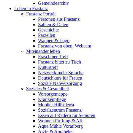
Gemeindearchiv
Leben in Frastanz
Frastanz Porträt
Personen aus Frastanz
Zahlen & Daten
Geschichte
Parzellen
Wappen & Logo
Frastanz von oben, Webcam
Miteinander leben
Fraschtner Treff
Frastanz bittet zu Tisch
Kulturtreff
Netzwerk mehr Sprache
Deutschkurs für Frauen
Soziale Nahversorgung
Soziales & Gesundheit
Vorsorgemappe
Krankenpflege
Mobiler Hilfsdienst
Sozialzentrum Frastanz
Essen auf Rädern für Senioren
Wohnen für Jung & Alt
Aqua Mühle Vorarlberg
Ärzte & Apotheke