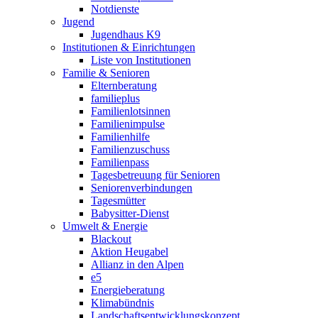
Notdienste
Jugend
Jugendhaus K9
Institutionen & Einrichtungen
Liste von Institutionen
Familie & Senioren
Elternberatung
familieplus
Familienlotsinnen
Familienimpulse
Familienhilfe
Familienzuschuss
Familienpass
Tagesbetreuung für Senioren
Seniorenverbindungen
Tagesmütter
Babysitter-Dienst
Umwelt & Energie
Blackout
Aktion Heugabel
Allianz in den Alpen
e5
Energieberatung
Klimabündnis
Landschaftsentwicklungskonzept