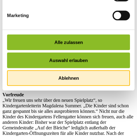
Vogelnestschaukel, eine sogenannte Breitrutsche sowie neue
Wegverbindungen wurden noch im November 2019 umgesetzt.
Weiters haben Christian Bischm ABF Feldkirch mit dem Bauhof-
Marketing
Team der Marktgemeinde Frastanz Balanciersteine aufgestellt und
einen neuen Sandspielbereich errichtet.
All diese Maßnahmen steigern die Attraktivität des Spielplatzes
neben dem Kindergarten Fellengatter. „Im Fokus stehen Spaß,
Alle zulassen
Bewegung, Geschicklichkeit und Kreativität“, erklärt Franziska
Stiegholzer vom Büro Freiraum. Sie hat die Neugestaltung des
Spielplatzes geplant und wird eine Erneuerung gemeinsam mit den
Auswahl erlauben
Kindern im Frühjahr umsetzen: „Wir werden Zelte aus Weiden
flechten“, so Stiegholzer. Neben den Zelten aus Weiden werden im
Frühjahr noch ein Hecken-Labyrinth errichtet und die Rasenflächen
Ablehnen
und Magerwiesen eingesät. Zudem wird die bestehende
„Gigagampfa“ adaptiert und ein Sonnensegel gespannt.
Vorfreude
„Wir freuen uns sehr über den neuen Spielplatz“, so
Kindergartenleiterin Magdalena Summer. „Die Kinder sind schon
ganz gespannt bis sie alles ausprobieren können.“ Nicht nur die
Kinder des Kindergartens Fellengatter können sich freuen, auch alle
anderen Kinder: Bisher war der Spielplatz entlang der
Gemeindestraße „Auf der Bleiche“ lediglich außerhalb der
Kindergarten-Öffnungszeiten für alle Kinder nutzbar. Nach der