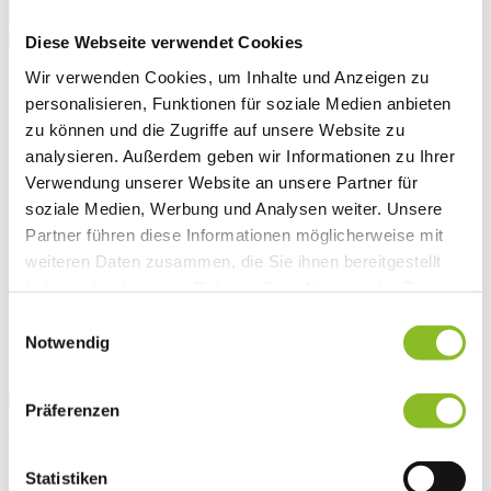
Diese Webseite verwendet Cookies
Wir verwenden Cookies, um Inhalte und Anzeigen zu
Startseite
Übersicht
personalisieren, Funktionen für soziale Medien anbieten
News
zu können und die Zugriffe auf unsere Website zu
analysieren. Außerdem geben wir Informationen zu Ihrer
News
Verwendung unserer Website an unsere Partner für
Modernisierter Kinder-
soziale Medien, Werbung und Analysen weiter. Unsere
Partner führen diese Informationen möglicherweise mit
Spielplatz wird öffentlich
weiteren Daten zusammen, die Sie ihnen bereitgestellt
haben oder die sie im Rahmen Ihrer Nutzung der Dienste
Zusammen mit der Arbeitsinitiative Feldkirch hat die
gesammelt haben.
Einwilligungsauswahl
Marktgemeinde Frastanz den Spielplatz beim Kindergarten
Notwendig
Fellengatter auf Vordermann gebracht. Sobald die Spielflächen
begrünt sind, wird der Platz für alle geöffnet.
Präferenzen
Gemeinsam im Einsatz: ABF Feldkirch und Bauhof Frastanz
Der Kletterparcours mit naturbelassenen Akazienhölzern, die
Statistiken