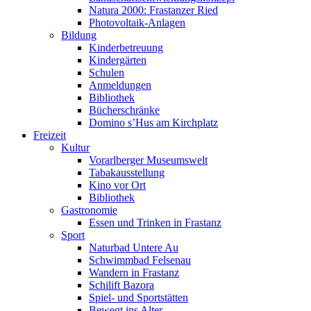
Natura 2000: Frastanzer Ried
Photovoltaik-Anlagen
Bildung
Kinderbetreuung
Kindergärten
Schulen
Anmeldungen
Bibliothek
Bücherschränke
Domino s’Hus am Kirchplatz
Freizeit
Kultur
Vorarlberger Museumswelt
Tabakausstellung
Kino vor Ort
Bibliothek
Gastronomie
Essen und Trinken in Frastanz
Sport
Naturbad Untere Au
Schwimmbad Felsenau
Wandern in Frastanz
Schilift Bazora
Spiel- und Sportstätten
Bewegt ins Alter