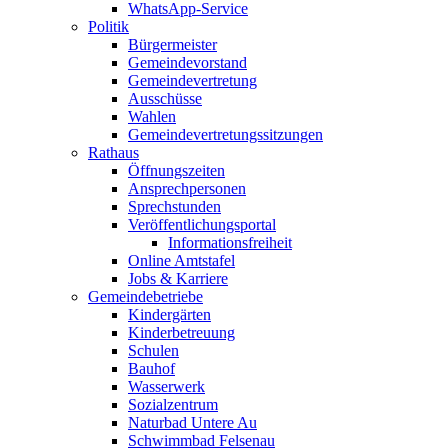
WhatsApp-Service
Politik
Bürgermeister
Gemeindevorstand
Gemeindevertretung
Ausschüsse
Wahlen
Gemeindevertretungssitzungen
Rathaus
Öffnungszeiten
Ansprechpersonen
Sprechstunden
Veröffentlichungsportal
Informationsfreiheit
Online Amtstafel
Jobs & Karriere
Gemeindebetriebe
Kindergärten
Kinderbetreuung
Schulen
Bauhof
Wasserwerk
Sozialzentrum
Naturbad Untere Au
Schwimmbad Felsenau