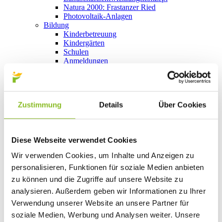
Natura 2000: Frastanzer Ried
Photovoltaik-Anlagen
Bildung
Kinderbetreuung
Kindergärten
Schulen
Anmeldungen
Bibliothek
Bücherschränke
Domino s’Hus am Kirchplatz
Freizeit
Zustimmung
Details
Über Cookies
Kultur
Vorarlberger Museumswelt
Tabakausstellung
Kino vor Ort
Diese Webseite verwendet Cookies
Bibliothek
Gastronomie
Wir verwenden Cookies, um Inhalte und Anzeigen zu
Essen und Trinken in Frastanz
personalisieren, Funktionen für soziale Medien anbieten
Sport
Naturbad Untere Au
zu können und die Zugriffe auf unsere Website zu
Schwimmbad Felsenau
analysieren. Außerdem geben wir Informationen zu Ihrer
Wandern in Frastanz
Verwendung unserer Website an unsere Partner für
Schilift Bazora
Spiel- und Sportstätten
soziale Medien, Werbung und Analysen weiter. Unsere
Bewegt ins Alter