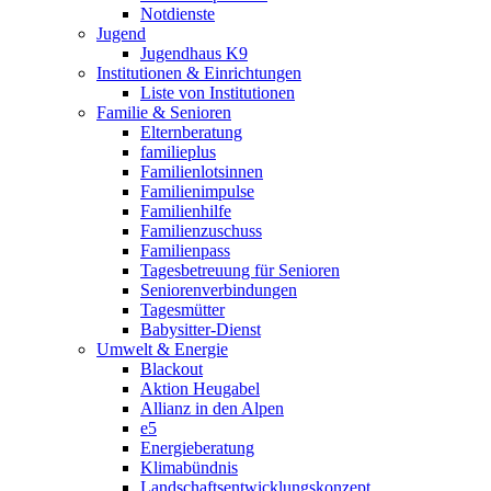
Notdienste
Jugend
Jugendhaus K9
Institutionen & Einrichtungen
Liste von Institutionen
Familie & Senioren
Elternberatung
familieplus
Familienlotsinnen
Familienimpulse
Familienhilfe
Familienzuschuss
Familienpass
Tagesbetreuung für Senioren
Seniorenverbindungen
Tagesmütter
Babysitter-Dienst
Umwelt & Energie
Blackout
Aktion Heugabel
Allianz in den Alpen
e5
Energieberatung
Klimabündnis
Landschaftsentwicklungskonzept