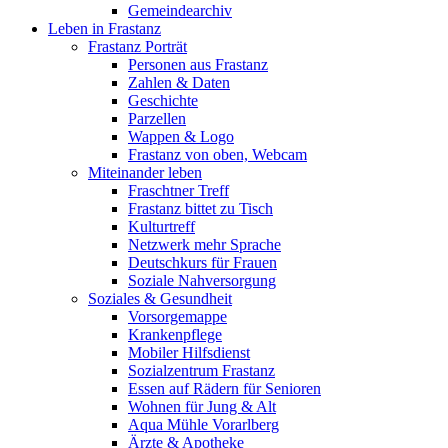
Gemeindearchiv
Leben in Frastanz
Frastanz Porträt
Personen aus Frastanz
Zahlen & Daten
Geschichte
Parzellen
Wappen & Logo
Frastanz von oben, Webcam
Miteinander leben
Fraschtner Treff
Frastanz bittet zu Tisch
Kulturtreff
Netzwerk mehr Sprache
Deutschkurs für Frauen
Soziale Nahversorgung
Soziales & Gesundheit
Vorsorgemappe
Krankenpflege
Mobiler Hilfsdienst
Sozialzentrum Frastanz
Essen auf Rädern für Senioren
Wohnen für Jung & Alt
Aqua Mühle Vorarlberg
Ärzte & Apotheke