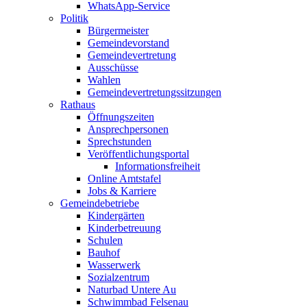
WhatsApp-Service
Politik
Bürgermeister
Gemeindevorstand
Gemeindevertretung
Ausschüsse
Wahlen
Gemeindevertretungssitzungen
Rathaus
Öffnungszeiten
Ansprechpersonen
Sprechstunden
Veröffentlichungsportal
Informationsfreiheit
Online Amtstafel
Jobs & Karriere
Gemeindebetriebe
Kindergärten
Kinderbetreuung
Schulen
Bauhof
Wasserwerk
Sozialzentrum
Naturbad Untere Au
Schwimmbad Felsenau