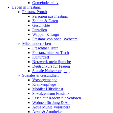
Gemeindearchiv
Leben in Frastanz
Frastanz Porträt
Personen aus Frastanz
Zahlen & Daten
Geschichte
Parzellen
Wappen & Logo
Frastanz von oben, Webcam
Miteinander leben
Fraschtner Treff
Frastanz bittet zu Tisch
Kulturtreff
Netzwerk mehr Sprache
Deutschkurs für Frauen
Soziale Nahversorgung
Soziales & Gesundheit
Vorsorgemappe
Krankenpflege
Mobiler Hilfsdienst
Sozialzentrum Frastanz
Essen auf Rädern für Senioren
Wohnen für Jung & Alt
Aqua Mühle Vorarlberg
Ärzte & Apotheke