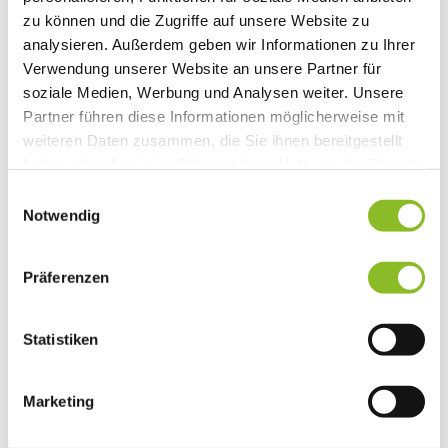
Vereinsleben
zu können und die Zugriffe auf unsere Website zu
Vereinsservice
analysieren. Außerdem geben wir Informationen zu Ihrer
Liste der Frastanzer Vereine
Verwendung unserer Website an unsere Partner für
Veranstaltungen
Veranstaltungskalender
soziale Medien, Werbung und Analysen weiter. Unsere
Wirtschaft
Partner führen diese Informationen möglicherweise mit
Unternehmen & Standort
weiteren Daten zusammen, die Sie ihnen bereitgestellt
Nahversorgerliste
Betriebe
haben oder die sie im Rahmen Ihrer Nutzung der Dienste
Wirtschaftsstandort Frastanz
gesammelt haben.
Einwilligungsauswahl
Gemeindeentwicklung
Wige Frastanz
Notwendig
Wirtschaftsgemeinschaft
Herbstmarkt
Der Walgauer
Präferenzen
Tourismus
Gastronomie
Unterkünfte
Statistiken
Wandern in Frastanz
Naturbad Untere Au
Schwimmbad Felsenau
Vorarlberger Museumswelt
Marketing
Tabakausstellung