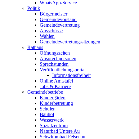
WhatsApp-Service
Politik
Bürgermeister
Gemeindevorstand
Gemeindevertretung
Ausschüsse
Wahlen
Gemeindevertretungssitzungen
Rathaus
Öffnungszeiten
Ansprechpersonen
Sprechstunden
Veröffentlichungsportal
Informationsfreiheit
Online Amtstafel
Jobs & Karriere
Gemeindebetriebe
Kindergärten
Kinderbetreuung
Schulen
Bauhof
Wasserwerk
Sozialzentrum
Naturbad Untere Au
Schwimmbad Felsenau