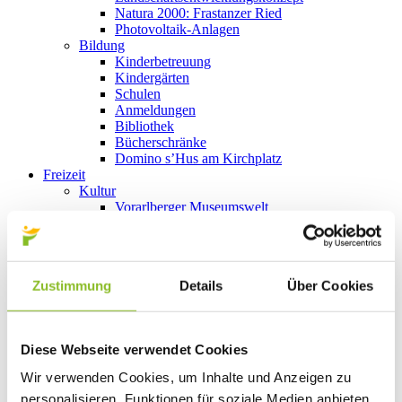
Natura 2000: Frastanzer Ried
Photovoltaik-Anlagen
Bildung
Kinderbetreuung
Kindergärten
Schulen
Anmeldungen
Bibliothek
Bücherschränke
Domino s’Hus am Kirchplatz
Freizeit
Kultur
Vorarlberger Museumswelt
Tabakausstellung
Kino vor Ort
Bibliothek
Gastronomie
Zustimmung
Details
Über Cookies
Essen und Trinken in Frastanz
Sport
Naturbad Untere Au
Schwimmbad Felsenau
Diese Webseite verwendet Cookies
Wandern in Frastanz
Schilift Bazora
Wir verwenden Cookies, um Inhalte und Anzeigen zu
Spiel- und Sportstätten
personalisieren, Funktionen für soziale Medien anbieten
Bewegt ins Alter