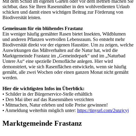
Mit dem Schild im eigenen Garten oder vor dem Betrieb machen Sie
sichtbar, dass Sie Ihren Rasenmäher in den wohlverdienten Urlaub
schicken und damit einen wichtigen Beitrag zur Förderung von
Biodiversität leisten.
Gemeinsam für ein blühendes Frastanz
Ein weniger häufig gemähter Rasen bietet Insekten, Wildblumen
und anderen Pflanzen wertvollen Lebensraum. So entsteht mehr
Biodiversität direkt vor der eigenen Haustüre. Um zu zeigen, welche
Auswirkungen das Mähverhalten auf die Natur hat, wird die
Marktgemeinde Frastanz im „Gemeindepark“ und im „Naturbad
Untere Au“ eine spezielle Demofläche anlegen. Hier wird
demonstriert, wie sich Rasenflächen entwickeln, wenn sie häufig
gemäht, alle zwei Wochen oder einen ganzen Monat nicht gemäht
werden.
Hier die wichtigsten Infos im Überblick:
• Schilder in der Bürgerservice-Stelle erhältlich
• Den Mai über auf das Rasenmähen verzichten
• Mitmachen, Natur erleben und tolle Preise gewinnen!
• Anmeldung weiterhin möglich unter:
https://tinyurl.com/2snzjcyj
Marktgemeinde Frastanz