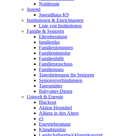
Notdienste
Jugend
Jugendhaus K9
Institutionen & Einrichtungen
Liste von Institutionen
Familie & Senioren
Elternberatung
familieplus
Familienlotsinnen
Familienimpulse
Familienhilfe
Familienzuschuss
Familienpass
Tagesbetreuung für Senioren
Seniorenverbindungen
Tagesmütter
Babysitter-Dienst
Umwelt & Energie
Blackout
Aktion Heugabel
Allianz in den Alpen
e5
Energieberatung
Klimabündnis
Landschaftsentwicklungskonzept