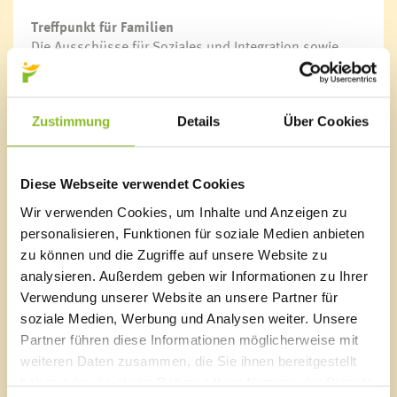
Treffpunkt für Familien
Die Ausschüsse für Soziales und Integration sowie
Jugend und Freizeit der Marktgemeinde Frastanz laden
einmal im Monat zum Fraschtner Treff. Ausgesuchte
Referentinnen und Referenten berichten über soziale,
erzieherische und gesundheitliche Themen, die
Zustimmung
Details
Über Cookies
Familien ansprechen.
Nächster Fraschtner Treff:
Diese Webseite verwendet Cookies
Wann: 20.04.2022, 15:00 Uhr
Wir verwenden Cookies, um Inhalte und Anzeigen zu
Ort: Bildungszentrum Hofen (Eingang Schmittengasse)
personalisieren, Funktionen für soziale Medien anbieten
Für Mütter und Väter, die Kinder mitbringen möchten,
zu können und die Zugriffe auf unsere Website zu
ist eine Betreuung eingerichtet.
analysieren. Außerdem geben wir Informationen zu Ihrer
Der Eintritt ist frei.
Verwendung unserer Website an unsere Partner für
soziale Medien, Werbung und Analysen weiter. Unsere
Partner führen diese Informationen möglicherweise mit
weiteren Daten zusammen, die Sie ihnen bereitgestellt
haben oder die sie im Rahmen Ihrer Nutzung der Dienste
Marktgemeinde Frastanz