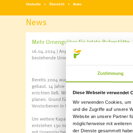
Startseite
Übersicht
News
News
Mehr Urnengräber für letzte Ruhestätte
16.04.2024 | Angesichts der steigenden Nachfrag
bestehende Urnen-Anlage beim Friedhof.
Zustimmung
Bereits 2004 wurde eine Urnenwand mit 144 Nisch
gebaut. 14 Jahre später waren alle Urnennischen
errichten ließ. Wie 2018 erhielt auch dieses Mal 
Diese Webseite verwendet 
planen. Grund für den Ausbau ist die Entwicklun
Wir verwenden Cookies, um I
Verstorbenen in Urnen beigesetzt.
und die Zugriffe auf unsere 
Website an unsere Partner fü
Um weitere Kapazitäten zu schaffen, ist ein etap
möglicherweise mit weiteren
entstehen 130 neue Urnennischen, im Endausbau
der Dienste gesammelt habe
mit Urnennischen kann nur an jenen Stellen erfolg