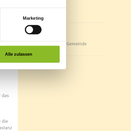
Mediathek
in
News Archiv
nd ist
Marketing
er
worden
Energieeffiziente Gemeinde
Alle zulassen
werden
r
r das
 die
astanz