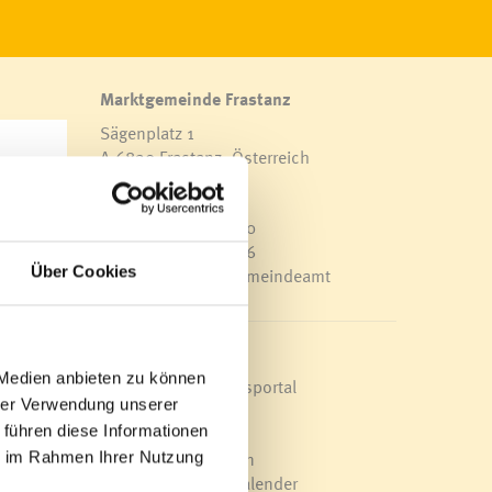
Marktgemeinde Frastanz
Sägenplatz 1
A-6820 Frastanz, Österreich
Lageplan
die
T
0043 5522 51534-0
F 0043 5522 51534-6
Über Cookies
E-Mail an das Gemeindeamt
rin
chen
Schnellzugriff
 der
 Medien anbieten zu können
Veröffentlichungsportal
hrer Verwendung unserer
Blackout
 führen diese Informationen
Ortsplan
Bürgermeldungen
ie im Rahmen Ihrer Nutzung
ckung
Veranstaltungskalender