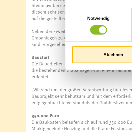
Steinmayr bei seinen Plänen auf die bestehenden
diesem sehr sensiblen Bereich eine sehr gute Lö
Einwilligungsauswahl
auf die gestellten Anforderungen eingegangen“, i
Notwendig
Neben der Erweiterung der Urnenwände wird der kr
Grabanlagen zu verbessern. Weiters ist die Errich
sind, vorgesehen.
Ablehnen
Baustart
Die Bauarbeiten starten noch vor dem Sommer 2
die bestehenden Grabanlagen von einem Fachbetri
errichtet.
„Wir sind uns der großen Verantwortung für diese
Bauprojekt sehr behutsam und mit dem erforderli
entgegenbrachte Verständnis der Grabbesitzer m
350.000 Euro
Die Baukosten belaufen sich auf rund 350.000 Eu
Marktgemeinde Nenzing und die Pfarre Frastanz a