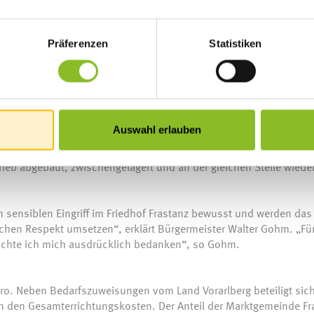
 Erdgräber besonders Rücksicht genommen. „Erich Steinmayr hat 
sung für die Erweiterung der bestehenden Urnenanlage gefunden u
st Bürgermeister Walter Gohm erfreut.
Präferenzen
Statistiken
euzförmig angelegte Hauptweg befestigt, um die Erreichbarkeit d
tung einer Erinnerungsstätte für jene, deren Gräber aufgelassen 
Auswahl erlauben
024 und dauern bis Mitte Oktober 2024. Während der Bauphase 
eb abgebaut, zwischengelagert und an der gleichen Stelle wiede
n sensiblen Eingriff im Friedhof Frastanz bewusst und werden das
chen Respekt umsetzen“, erklärt Bürgermeister Walter Gohm. „Fü
öchte ich mich ausdrücklich bedanken“, so Gohm.
ro. Neben Bedarfszuweisungen vom Land Vorarlberg beteiligt sich
n den Gesamterrichtungskosten. Der Anteil der Marktgemeinde Fr