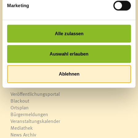
Marketing
Marktgemeinde Frastanz
Sägenplatz 1
A-6820 Frastanz, Österreich
Alle zulassen
Lageplan
T
0043 5522 51534-0
Auswahl erlauben
F 0043 5522 51534-6
E-Mail an das Gemeindeamt
Ablehnen
Schnellzugriff
Veröffentlichungsportal
Blackout
Ortsplan
Bürgermeldungen
Veranstaltungskalender
Mediathek
News Archiv