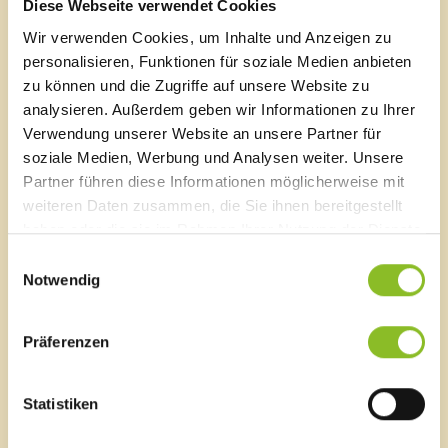
mörderisches Witwenquartett gaben ihr Bestes. „Die
Diese Webseite verwendet Cookies
vier schönen Riebelzünftler“ (unter den vielen hundert
Wir verwenden Cookies, um Inhalte und Anzeigen zu
Mitgliedern und Anhängern der NRZ) hatten auch ihren
personalisieren, Funktionen für soziale Medien anbieten
gefeierten Auftritt. Witzeerzähler Pirmin Burtscher und
das musikalische Duo Marilyn und Sandra taten das
zu können und die Zugriffe auf unsere Website zu
Ihre zur guten Stimmung.
analysieren. Außerdem geben wir Informationen zu Ihrer
Verwendung unserer Website an unsere Partner für
Zukunftsplanung
soziale Medien, Werbung und Analysen weiter. Unsere
Natürlich war auch für das leibliche Wohl gesorgt. Als
Partner führen diese Informationen möglicherweise mit
KellnerInnen zur Hand gingen den Helfern von der
weiteren Daten zusammen, die Sie ihnen bereitgestellt
Aqua Mühle dabei Mitglieder des Ausschusses für
haben oder die sie im Rahmen Ihrer Nutzung der Dienste
Soziales und Integration: Michaela Gort, Andrea Lins-
gesammelt haben.
Einwilligungsauswahl
Gabriel, Renate Bischof, Andrea Prestel, Elisabeth
Notwendig
Konzett und Martin Bertsch stellten sich dabei sehr
geschickt an.
Präferenzen
Bildergalerie
Statistiken