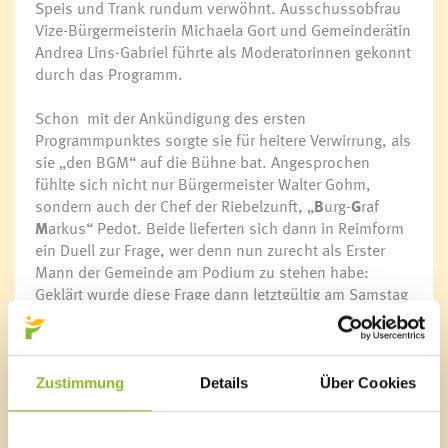
Speis und Trank rundum verwöhnt. Ausschussobfrau
Vize-Bürgermeisterin Michaela Gort und Gemeinderätin
Andrea Lins-Gabriel führte als Moderatorinnen gekonnt
durch das Programm.
Schon mit der Ankündigung des ersten
Programmpunktes sorgte sie für heitere Verwirrung, als
sie „den BGM“ auf die Bühne bat. Angesprochen
fühlte sich nicht nur Bürgermeister Walter Gohm,
sondern auch der Chef der Riebelzunft, „
B
urg-
G
raf
M
arkus“ Pedot. Beide lieferten sich dann in Reimform
ein Duell zur Frage, wer denn nun zurecht als Erster
Mann der Gemeinde am Podium zu stehen habe:
Geklärt wurde diese Frage dann letztgültig am Samstag
bei der Schlüsselübergabe.
Die Saminataler mit Dirigent Reinhard Bertsch führten
musikalisch durch den Nachmittag, Riebelzünftler
Zustimmung
Details
Über Cookies
strapazierten die Lachmuskeln mit Sketches und
Einlagen: Venezianische Gondolieri und ein