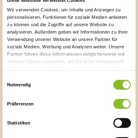
Diese Webseite verwendet Cookies
ihre Liegenschaft nicht einfach einen Bestbieter
Wir verwenden Cookies, um Inhalte und Anzeigen zu
gesucht haben“, so Bürgermeister Gohm. Mit dem
personalisieren, Funktionen für soziale Medien anbieten
vereinbarten Kaufpreis, den auch die
zu können und die Zugriffe auf unsere Website zu
Gemeindevertretung einstimmig für sehr fair befunden
hat, ist der Fortbestand des Gasthauses gesichert. Das
analysieren. Außerdem geben wir Informationen zu Ihrer
Kreuz wird auch weiterhin von Gastwirt Dietmar Dorn in
Verwendung unserer Website an unsere Partner für
gewohnter Weise geführt. Ein dazu ausgearbeiteter
soziale Medien, Werbung und Analysen weiter. Unsere
Pachtvertrag fand ebenfalls die einhellige Zustimmung
Partner führen diese Informationen möglicherweise mit
der Gemeindevertretung. „Wir sind froh, dass wir mit
weiteren Daten zusammen, die Sie ihnen bereitgestellt
der Gemeinde handelseinig geworden sind und wir den
haben oder die sie im Rahmen Ihrer Nutzung der Dienste
Gasthof weiter betreiben können. Somit ist der
gesammelt haben.
Einwilligungsauswahl
Fortbestand des Gasthofs Kreuz gesichert“, freut sich
Notwendig
Dietmar Dorn.
Link
Präferenzen
Gasthof Kreuz
Statistiken