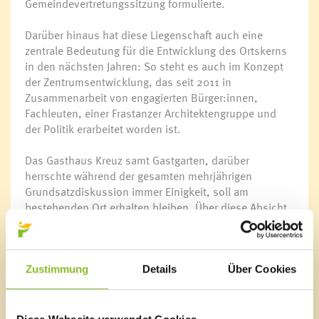
Gemeindevertretungssitzung formulierte.
Darüber hinaus hat diese Liegenschaft auch eine
zentrale Bedeutung für die Entwicklung des Ortskerns
in den nächsten Jahren: So steht es auch im Konzept
der Zentrumsentwicklung, das seit 2011 in
Zusammenarbeit von engagierten Bürger:innen,
Fachleuten, einer Frastanzer Architektengruppe und
der Politik erarbeitet worden ist.
Das Gasthaus Kreuz samt Gastgarten, darüber
herrschte während der gesamten mehrjährigen
Grundsatzdiskussion immer Einigkeit, soll am
bestehenden Ort erhalten bleiben. Über diese Absicht
der Marktgemeinde war Eigentümerin Marianne Dorn
natürlich informiert. Im Zuge der Regelung der
Besitzverhältnisse zwischen ihr und ihren fünf Kindern
nahm sie deswegen auch Kontakt mit der
Zustimmung
Details
Über Cookies
Marktgemeinde Frastanz auf.
„Ich bin der Familie Dorn sehr dankbar, dass sie für