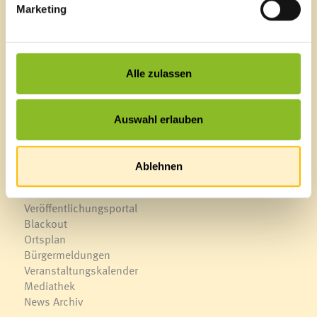
Marketing
Marktgemeinde Frastanz
Sägenplatz 1
A-6820 Frastanz, Österreich
Alle zulassen
Lageplan
T
0043 5522 51534-0
F 0043 5522 51534-6
Auswahl erlauben
E-Mail an das Gemeindeamt
Ablehnen
Schnellzugriff
Veröffentlichungsportal
Blackout
Ortsplan
Bürgermeldungen
Veranstaltungskalender
Mediathek
News Archiv