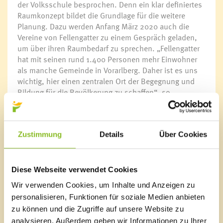
der Volksschule besprochen. Denn ein klar definiertes
Raumkonzept bildet die Grundlage für die weitere
Planung. Dazu werden Anfang März 2020 auch die
Vereine von Fellengatter zu einem Gespräch geladen,
um über ihren Raumbedarf zu sprechen. „Fellengatter
hat mit seinen rund 1.400 Personen mehr Einwohner
als manche Gemeinde in Vorarlberg. Daher ist es uns
wichtig, hier einen zentralen Ort der Begegnung und
Bildung für die Bevölkerung zu schaffen“, so
Bürgermeister Walter Gohm.
Architektur-Wettbewerb
Zustimmung
Details
Über Cookies
Auf Grundlage des Raumbedarfs und der gründlichen
Analyse der Bausubstanz wird dann entschieden, ob
die beiden in die Jahre gekommenen Gebäude
abgerissen und neu gebaut oder saniert werden. Nach
Diese Webseite verwendet Cookies
dieser Entscheidung folgt im Sommer 2020 die
Wir verwenden Cookies, um Inhalte und Anzeigen zu
Ausschreibung für einen Architektur-Wettbewerb, um
personalisieren, Funktionen für soziale Medien anbieten
für die größte Frastanzer Parzelle eine modernde
zu können und die Zugriffe auf unsere Website zu
Bildungseinrichtung auf den Weg zu bringen.
analysieren. Außerdem geben wir Informationen zu Ihrer