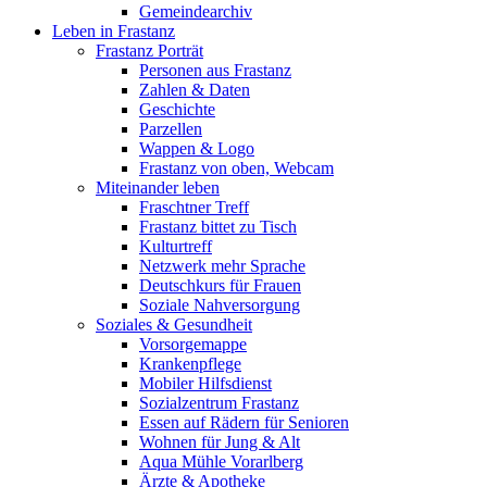
Gemeindearchiv
Leben in Frastanz
Frastanz Porträt
Personen aus Frastanz
Zahlen & Daten
Geschichte
Parzellen
Wappen & Logo
Frastanz von oben, Webcam
Miteinander leben
Fraschtner Treff
Frastanz bittet zu Tisch
Kulturtreff
Netzwerk mehr Sprache
Deutschkurs für Frauen
Soziale Nahversorgung
Soziales & Gesundheit
Vorsorgemappe
Krankenpflege
Mobiler Hilfsdienst
Sozialzentrum Frastanz
Essen auf Rädern für Senioren
Wohnen für Jung & Alt
Aqua Mühle Vorarlberg
Ärzte & Apotheke