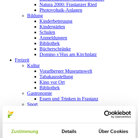
Natura 2000: Frastanzer Ried
Photovoltaik-Anlagen
Bildung
Kinderbetreuung
Kindergärten
Schulen
Anmeldungen
Bibliothek
Bücherschränke
Domino s’Hus am Kirchplatz
Freizeit
Kultur
Vorarlberger Museumswelt
Tabakausstellung
Kino vor Ort
Bibliothek
Gastronomie
Essen und Trinken in Frastanz
Sport
Naturbad Untere Au
Schwimmbad Felsenau
Wandern in Frastanz
Schilift Bazora
Zustimmung
Details
Über Cookies
Spiel- und Sportstätten
Bewegt ins Alter