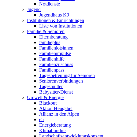
Notdienste
Jugend
Jugendhaus K9
Institutionen & Einrichtungen
Liste von Institutionen
Familie & Senioren
Elternberatung
familieplus
Familienlotsinnen
Familienimpulse
Familienhilfe
Familienzuschuss
Familienpass
Tagesbetreuung für Senioren
Seniorenverbindungen
Tagesmütter
Babysitter-Dienst
Umwelt & Energie
Blackout
Aktion Heugabel
Allianz in den Alpen
e5
Energieberatung
Klimabündnis
Landschaftsentwicklungskonzept