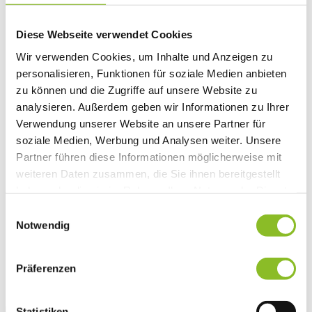
Vereinsleben
Vereinsservice
Diese Webseite verwendet Cookies
Liste der Frastanzer Vereine
Veranstaltungen
Wir verwenden Cookies, um Inhalte und Anzeigen zu
Veranstaltungskalender
personalisieren, Funktionen für soziale Medien anbieten
Wirtschaft
Unternehmen & Standort
zu können und die Zugriffe auf unsere Website zu
Nahversorgerliste
analysieren. Außerdem geben wir Informationen zu Ihrer
Betriebe
Verwendung unserer Website an unsere Partner für
Wirtschaftsstandort Frastanz
Gemeindeentwicklung
soziale Medien, Werbung und Analysen weiter. Unsere
Wige Frastanz
Partner führen diese Informationen möglicherweise mit
Wirtschaftsgemeinschaft
weiteren Daten zusammen, die Sie ihnen bereitgestellt
Herbstmarkt
Der Walgauer
haben oder die sie im Rahmen Ihrer Nutzung der Dienste
Tourismus
gesammelt haben.
Einwilligungsauswahl
Gastronomie
Unterkünfte
Notwendig
Wandern in Frastanz
Naturbad Untere Au
Schwimmbad Felsenau
Präferenzen
Vorarlberger Museumswelt
Tabakausstellung
Statistiken