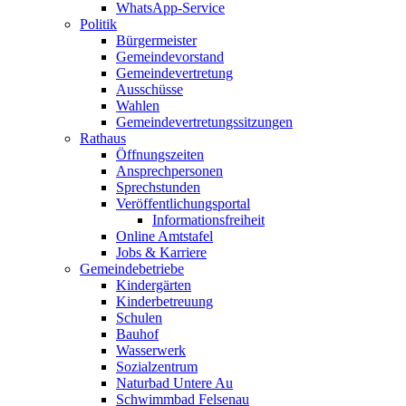
WhatsApp-Service
Politik
Bürgermeister
Gemeindevorstand
Gemeindevertretung
Ausschüsse
Wahlen
Gemeindevertretungssitzungen
Rathaus
Öffnungszeiten
Ansprechpersonen
Sprechstunden
Veröffentlichungsportal
Informationsfreiheit
Online Amtstafel
Jobs & Karriere
Gemeindebetriebe
Kindergärten
Kinderbetreuung
Schulen
Bauhof
Wasserwerk
Sozialzentrum
Naturbad Untere Au
Schwimmbad Felsenau