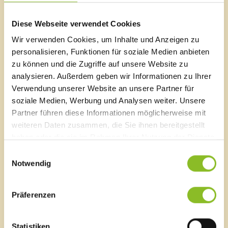
Fernwärmenetz informieren die E-Werke Frastanz auf
www.ewerke.at/news und im Dreischwestern-TV. Die
Diese Webseite verwendet Cookies
betroffenen Fernwärmekunden werden zudem
Wir verwenden Cookies, um Inhalte und Anzeigen zu
schriftlich die E-Werke Frastanz verständigt.
personalisieren, Funktionen für soziale Medien anbieten
Gas:
zu können und die Zugriffe auf unsere Website zu
Die Arbeiten an der Gasleitung können zu einem
analysieren. Außerdem geben wir Informationen zu Ihrer
Ausfall der Gasversorgung in einem kleinen Gebiet um
Verwendung unserer Website an unsere Partner für
den Baustellenbereich führen. Dieser Ausfall wird nicht
soziale Medien, Werbung und Analysen weiter. Unsere
länger als 2 Stunden andauern, daher ist mit keinen
Partner führen diese Informationen möglicherweise mit
relevanten Auswirkungen für die Haushalte zu
weiteren Daten zusammen, die Sie ihnen bereitgestellt
rechnen. Die betroffenen Personen werden schriftlich
haben oder die sie im Rahmen Ihrer Nutzung der Dienste
verständigt, sobald der genaue Zeitpunkt dieser
gesammelt haben.
Unterbrechung bekannt ist.
Einwilligungsauswahl
Notwendig
Wasser:
Zu einer Unterbrechung der Wasserversorgung wird es
Präferenzen
nur in einem sehr begrenzten Gebiet für kurze Zeit
kommen. Die betroffenen Personen werden schriftlich
verständigt, sobald der genaue Zeitpunkt dieser
Statistiken