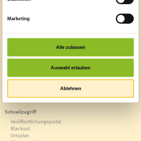
Unterbrechung bekannt ist.
Marketing
Marktgemeinde Frastanz
Alle zulassen
Sägenplatz 1
A-6820 Frastanz, Österreich
Lageplan
Auswahl erlauben
T
0043 5522 51534-0
F 0043 5522 51534-6
Ablehnen
E-Mail an das Gemeindeamt
Schnellzugriff
Veröffentlichungsportal
Blackout
Ortsplan