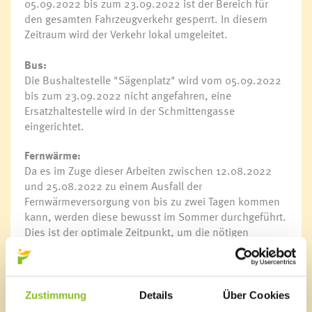
05.09.2022 bis zum 23.09.2022 ist der Bereich für
den gesamten Fahrzeugverkehr gesperrt. In diesem
Zeitraum wird der Verkehr lokal umgeleitet.
Bus:
Die Bushaltestelle "Sägenplatz" wird vom 05.09.2022
bis zum 23.09.2022 nicht angefahren, eine
Ersatzhaltestelle wird in der Schmittengasse
eingerichtet.
Fernwärme:
Da es im Zuge dieser Arbeiten zwischen 12.08.2022
und 25.08.2022 zu einem Ausfall der
Fernwärmeversorgung von bis zu zwei Tagen kommen
kann, werden diese bewusst im Sommer durchgeführt.
Dies ist der optimale Zeitpunkt, um die nötigen
Maßnahmen umsetzen zu können und gleichzeitig die
Auswirkungen der fehlenden Fernwärmeversorgung
möglichst gering zu halten. Für Haushalte ist somit mit
keinen spürbaren Einschränkungen zu rechnen. Über
Zustimmung
Details
Über Cookies
den jeweils aktuellen Stand der Arbeiten am