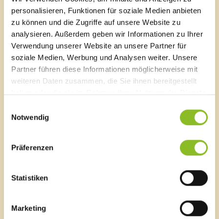
A-6820 Frastanz, Österreich
personalisieren, Funktionen für soziale Medien anbieten
Lageplan
zu können und die Zugriffe auf unsere Website zu
analysieren. Außerdem geben wir Informationen zu Ihrer
T
0043 5522 51534-0
Verwendung unserer Website an unsere Partner für
F 0043 5522 51534-6
soziale Medien, Werbung und Analysen weiter. Unsere
E-Mail an das Gemeindeamt
Partner führen diese Informationen möglicherweise mit
weiteren Daten zusammen, die Sie ihnen bereitgestellt
haben oder die sie im Rahmen Ihrer Nutzung der Dienste
Schnellzugriff
gesammelt haben.
Einwilligungsauswahl
Veröffentlichungsportal
Notwendig
Blackout
Ortsplan
Bürgermeldungen
Präferenzen
Veranstaltungskalender
Mediathek
News Archiv
Statistiken
Marketing