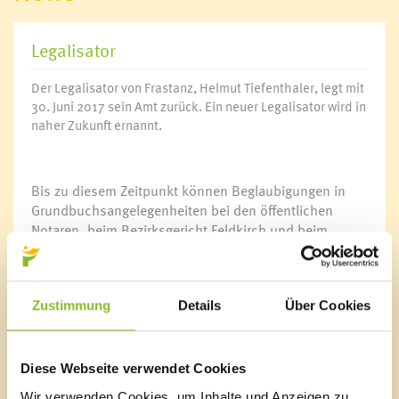
Legalisator
Der Legalisator von Frastanz, Helmut Tiefenthaler, legt mit
30. Juni 2017 sein Amt zurück. Ein neuer Legalisator wird in
naher Zukunft ernannt.
Bis zu diesem Zeitpunkt können Beglaubigungen in
Grundbuchsangelegenheiten bei den öffentlichen
Notaren, beim Bezirksgericht Feldkirch und beim
Landgericht Liechtenstein in Vaduz durchgeführt
werden.
Zustimmung
Details
Über Cookies
Marktgemeinde Frastanz
Diese Webseite verwendet Cookies
Sägenplatz 1
Wir verwenden Cookies, um Inhalte und Anzeigen zu