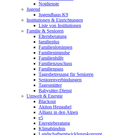
Notdienste
Jugend
Jugendhaus K9
Institutionen & Einrichtungen
Liste von Institutionen
Familie & Senioren
Elternberatung
familieplus
Familienlotsinnen
Familienimpulse
Familienhilfe
Familienzuschuss
Familienpass
Tagesbetreuung für Senioren
Seniorenverbindungen
Tagesmütter
Babysitter-Dienst
Umwelt & Energie
Blackout
Aktion Heugabel
Allianz in den Alpen
e5
Energieberatung
Klimabündnis
Landschaftsentwicklungskonzept