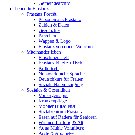
Gemeindearchiv
Leben in Frastanz
Frastanz Porträt
Personen aus Frastanz
Zahlen & Daten
Geschichte
Parzellen
Wappen & Logo
Frastanz von oben, Webcam
Miteinander leben
Fraschtner Treff
Frastanz bittet zu Tisch
Kulturtreff
Netzwerk mehr Sprache
Deutschkurs für Frauen
Soziale Nahversorgung
Soziales & Gesundheit
Vorsorgemappe
Krankenpflege
Mobiler Hilfsdienst
Sozialzentrum Frastanz
Essen auf Rädern für Senioren
Wohnen für Jung & Alt
Aqua Mühle Vorarlberg
Ärzte & Apotheke