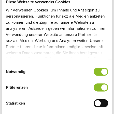
Diese Webseite verwendet Cookies
Vereinsleben
Vereinsservice
Wir verwenden Cookies, um Inhalte und Anzeigen zu
Liste der Frastanzer Vereine
personalisieren, Funktionen für soziale Medien anbieten
Veranstaltungen
zu können und die Zugriffe auf unsere Website zu
Veranstaltungskalender
Wirtschaft
analysieren. Außerdem geben wir Informationen zu Ihrer
Unternehmen & Standort
Verwendung unserer Website an unsere Partner für
Nahversorgerliste
soziale Medien, Werbung und Analysen weiter. Unsere
Betriebe
Wirtschaftsstandort Frastanz
Partner führen diese Informationen möglicherweise mit
Gemeindeentwicklung
weiteren Daten zusammen, die Sie ihnen bereitgestellt
Wige Frastanz
haben oder die sie im Rahmen Ihrer Nutzung der Dienste
Wirtschaftsgemeinschaft
Herbstmarkt
gesammelt haben.
Einwilligungsauswahl
Der Walgauer
Notwendig
Tourismus
Gastronomie
Unterkünfte
Wandern in Frastanz
Präferenzen
Naturbad Untere Au
Schwimmbad Felsenau
Vorarlberger Museumswelt
Statistiken
Tabakausstellung