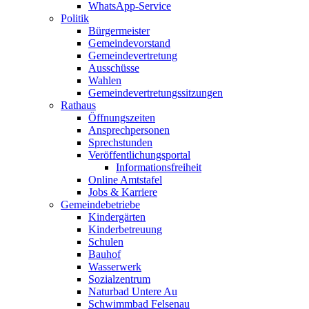
WhatsApp-Service
Politik
Bürgermeister
Gemeindevorstand
Gemeindevertretung
Ausschüsse
Wahlen
Gemeindevertretungssitzungen
Rathaus
Öffnungszeiten
Ansprechpersonen
Sprechstunden
Veröffentlichungsportal
Informationsfreiheit
Online Amtstafel
Jobs & Karriere
Gemeindebetriebe
Kindergärten
Kinderbetreuung
Schulen
Bauhof
Wasserwerk
Sozialzentrum
Naturbad Untere Au
Schwimmbad Felsenau