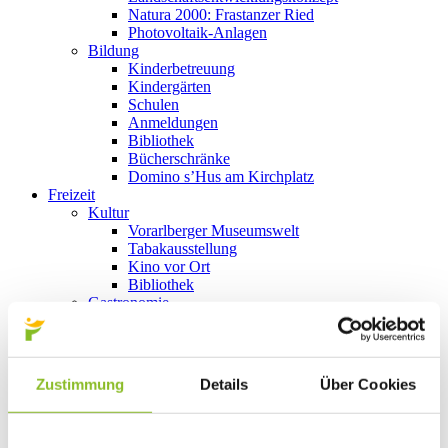
Natura 2000: Frastanzer Ried
Photovoltaik-Anlagen
Bildung
Kinderbetreuung
Kindergärten
Schulen
Anmeldungen
Bibliothek
Bücherschränke
Domino s’Hus am Kirchplatz
Freizeit
Kultur
Vorarlberger Museumswelt
Tabakausstellung
Kino vor Ort
Bibliothek
Gastronomie
Essen und Trinken in Frastanz
Sport
Naturbad Untere Au
Schwimmbad Felsenau
Zustimmung
Details
Über Cookies
Wandern in Frastanz
Schilift Bazora
Spiel- und Sportstätten
Bewegt ins Alter