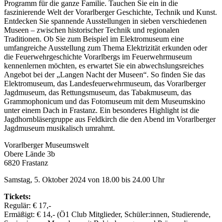
Programm für die ganze Familie. Tauchen Sie ein in die
faszinierende Welt der Vorarlberger Geschichte, Technik und Kunst.
Entdecken Sie spannende Ausstellungen in sieben verschiedenen
Museen – zwischen historischer Technik und regionalen
Traditionen. Ob Sie zum Beispiel im Elektromuseum eine
umfangreiche Ausstellung zum Thema Elektrizität erkunden oder
die Feuerwehrgeschichte Vorarlbergs im Feuerwehrmuseum
kennenlernen möchten, es erwartet Sie ein abwechslungsreiches
Angebot bei der „Langen Nacht der Museen“. So finden Sie das
Elektromuseum, das Landesfeuerwehrmuseum, das Vorarlberger
Jagdmuseum, das Rettungsmuseum, das Tabakmuseum, das
Grammophonicum und das Fotomuseum mit dem Museumskino
unter einem Dach in Frastanz. Ein besonderes Highlight ist die
Jagdhornbläsergruppe aus Feldkirch die den Abend im Vorarlberger
Jagdmuseum musikalisch umrahmt.
Vorarlberger Museumswelt
Obere Lände 3b
6820 Frastanz
Samstag, 5. Oktober 2024 von 18.00 bis 24.00 Uhr
Tickets:
Regulär: € 17,-
Ermäßigt: € 14,- (Ö1 Club Mitglieder, Schüler:innen, Studierende,