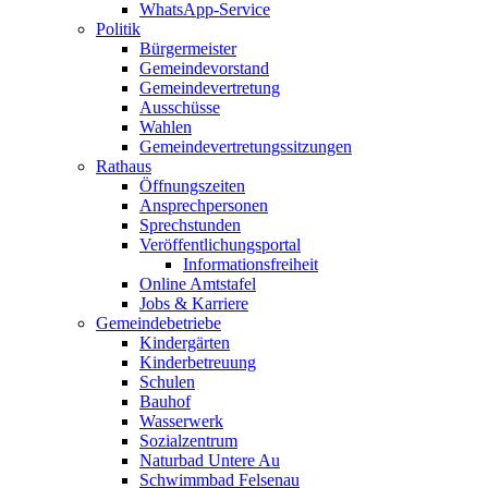
WhatsApp-Service
Politik
Bürgermeister
Gemeindevorstand
Gemeindevertretung
Ausschüsse
Wahlen
Gemeindevertretungssitzungen
Rathaus
Öffnungszeiten
Ansprechpersonen
Sprechstunden
Veröffentlichungsportal
Informationsfreiheit
Online Amtstafel
Jobs & Karriere
Gemeindebetriebe
Kindergärten
Kinderbetreuung
Schulen
Bauhof
Wasserwerk
Sozialzentrum
Naturbad Untere Au
Schwimmbad Felsenau