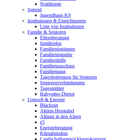
Notdienste
Jugend
Jugendhaus K9
Institutionen & Einrichtungen
Liste von Institutionen
Familie & Senioren
Elternberatung
familieplus
Familienlotsinnen
Familienimpulse
Familienhilfe
Familienzuschuss
Familienpass
Tagesbetreuung für Senioren
Seniorenverbindungen
Tagesmütter
Babysitter-Dienst
Umwelt & Energie
Blackout
Aktion Heugabel
Allianz in den Alpen
e5
Energieberatung
Klimabündnis
Landschaftsentwicklungskonzept