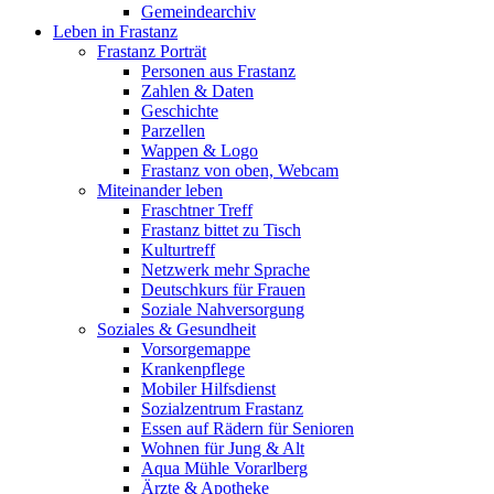
Gemeindearchiv
Leben in Frastanz
Frastanz Porträt
Personen aus Frastanz
Zahlen & Daten
Geschichte
Parzellen
Wappen & Logo
Frastanz von oben, Webcam
Miteinander leben
Fraschtner Treff
Frastanz bittet zu Tisch
Kulturtreff
Netzwerk mehr Sprache
Deutschkurs für Frauen
Soziale Nahversorgung
Soziales & Gesundheit
Vorsorgemappe
Krankenpflege
Mobiler Hilfsdienst
Sozialzentrum Frastanz
Essen auf Rädern für Senioren
Wohnen für Jung & Alt
Aqua Mühle Vorarlberg
Ärzte & Apotheke