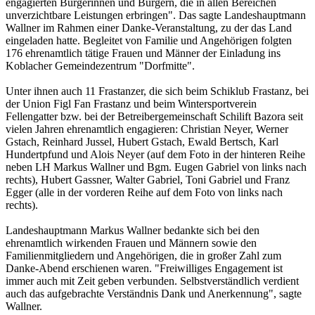
engagierten Bürgerinnen und Bürgern, die in allen Bereichen
unverzichtbare Leistungen erbringen". Das sagte Landeshauptmann
Wallner im Rahmen einer Danke-Veranstaltung, zu der das Land
eingeladen hatte. Begleitet von Familie und Angehörigen folgten
176 ehrenamtlich tätige Frauen und Männer der Einladung ins
Koblacher Gemeindezentrum "Dorfmitte".
Unter ihnen auch 11 Frastanzer, die sich beim Schiklub Frastanz, bei
der Union Figl Fan Frastanz und beim Wintersportverein
Fellengatter bzw. bei der Betreibergemeinschaft Schilift Bazora seit
vielen Jahren ehrenamtlich engagieren: Christian Neyer, Werner
Gstach, Reinhard Jussel, Hubert Gstach, Ewald Bertsch, Karl
Hundertpfund und Alois Neyer (auf dem Foto in der hinteren Reihe
neben LH Markus Wallner und Bgm. Eugen Gabriel von links nach
rechts), Hubert Gassner, Walter Gabriel, Toni Gabriel und Franz
Egger (alle in der vorderen Reihe auf dem Foto von links nach
rechts).
Landeshauptmann Markus Wallner bedankte sich bei den
ehrenamtlich wirkenden Frauen und Männern sowie den
Familienmitgliedern und Angehörigen, die in großer Zahl zum
Danke-Abend erschienen waren. "Freiwilliges Engagement ist
immer auch mit Zeit geben verbunden. Selbstverständlich verdient
auch das aufgebrachte Verständnis Dank und Anerkennung", sagte
Wallner.