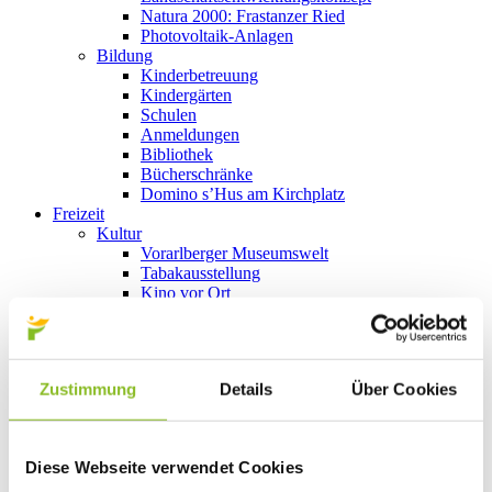
Natura 2000: Frastanzer Ried
Photovoltaik-Anlagen
Bildung
Kinderbetreuung
Kindergärten
Schulen
Anmeldungen
Bibliothek
Bücherschränke
Domino s’Hus am Kirchplatz
Freizeit
Kultur
Vorarlberger Museumswelt
Tabakausstellung
Kino vor Ort
Bibliothek
Gastronomie
Essen und Trinken in Frastanz
Sport
Zustimmung
Details
Über Cookies
Naturbad Untere Au
Schwimmbad Felsenau
Wandern in Frastanz
Schilift Bazora
Diese Webseite verwendet Cookies
Spiel- und Sportstätten
Bewegt ins Alter