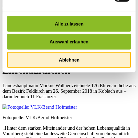
Startseite
Alle zulassen
Übersicht
News
Auswahl erlauben
News
Land bedankt sich bei
Ablehnen
Ehrenamtlichen
Landeshauptmann Markus Wallner zeichnete 176 Ehrenamtliche aus
dem Bezirk Feldkirch am 26. September 2018 in Koblach aus –
darunter auch 11 Frastanzer.
Fotoquelle: VLK/Bernd Hofmeister
„Hinter dem starken Miteinander und der hohen Lebensqualität in
Vorarlberg steht eine landesweite Gemeinschaft von ehrenamtlich