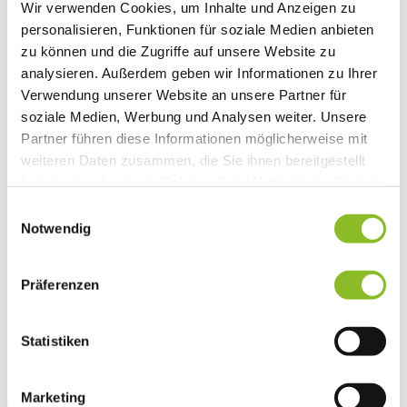
Wir verwenden Cookies, um Inhalte und Anzeigen zu
Vereinsleben
personalisieren, Funktionen für soziale Medien anbieten
Vereinsservice
Liste der Frastanzer Vereine
zu können und die Zugriffe auf unsere Website zu
Veranstaltungen
analysieren. Außerdem geben wir Informationen zu Ihrer
Veranstaltungskalender
Verwendung unserer Website an unsere Partner für
Wirtschaft
Unternehmen & Standort
soziale Medien, Werbung und Analysen weiter. Unsere
Nahversorgerliste
Partner führen diese Informationen möglicherweise mit
Betriebe
weiteren Daten zusammen, die Sie ihnen bereitgestellt
Wirtschaftsstandort Frastanz
Gemeindeentwicklung
haben oder die sie im Rahmen Ihrer Nutzung der Dienste
Wige Frastanz
gesammelt haben.
Einwilligungsauswahl
Wirtschaftsgemeinschaft
Herbstmarkt
Notwendig
Der Walgauer
Tourismus
Gastronomie
Präferenzen
Unterkünfte
Wandern in Frastanz
Naturbad Untere Au
Statistiken
Schwimmbad Felsenau
Vorarlberger Museumswelt
Tabakausstellung
Marketing