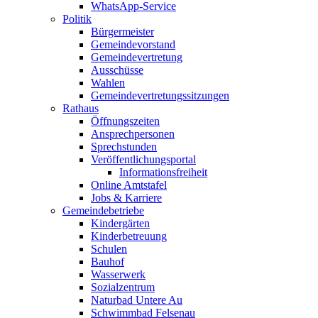
WhatsApp-Service
Politik
Bürgermeister
Gemeindevorstand
Gemeindevertretung
Ausschüsse
Wahlen
Gemeindevertretungssitzungen
Rathaus
Öffnungszeiten
Ansprechpersonen
Sprechstunden
Veröffentlichungsportal
Informationsfreiheit
Online Amtstafel
Jobs & Karriere
Gemeindebetriebe
Kindergärten
Kinderbetreuung
Schulen
Bauhof
Wasserwerk
Sozialzentrum
Naturbad Untere Au
Schwimmbad Felsenau