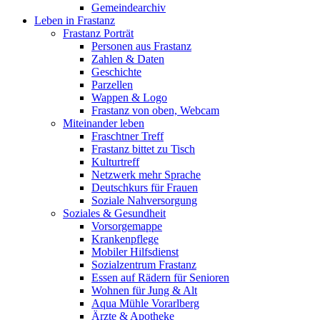
Gemeindearchiv
Leben in Frastanz
Frastanz Porträt
Personen aus Frastanz
Zahlen & Daten
Geschichte
Parzellen
Wappen & Logo
Frastanz von oben, Webcam
Miteinander leben
Fraschtner Treff
Frastanz bittet zu Tisch
Kulturtreff
Netzwerk mehr Sprache
Deutschkurs für Frauen
Soziale Nahversorgung
Soziales & Gesundheit
Vorsorgemappe
Krankenpflege
Mobiler Hilfsdienst
Sozialzentrum Frastanz
Essen auf Rädern für Senioren
Wohnen für Jung & Alt
Aqua Mühle Vorarlberg
Ärzte & Apotheke