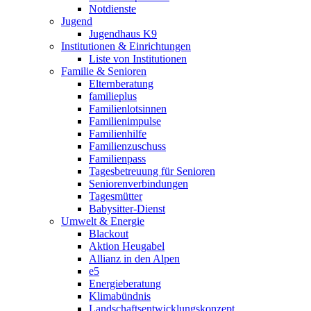
Notdienste
Jugend
Jugendhaus K9
Institutionen & Einrichtungen
Liste von Institutionen
Familie & Senioren
Elternberatung
familieplus
Familienlotsinnen
Familienimpulse
Familienhilfe
Familienzuschuss
Familienpass
Tagesbetreuung für Senioren
Seniorenverbindungen
Tagesmütter
Babysitter-Dienst
Umwelt & Energie
Blackout
Aktion Heugabel
Allianz in den Alpen
e5
Energieberatung
Klimabündnis
Landschaftsentwicklungskonzept