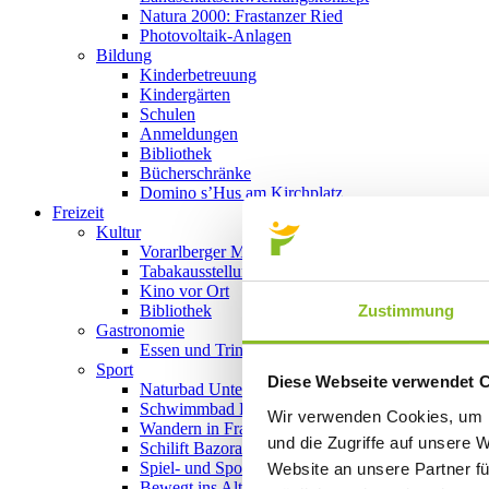
Natura 2000: Frastanzer Ried
Photovoltaik-Anlagen
Bildung
Kinderbetreuung
Kindergärten
Schulen
Anmeldungen
Bibliothek
Bücherschränke
Domino s’Hus am Kirchplatz
Freizeit
Kultur
Vorarlberger Museumswelt
Tabakausstellung
Kino vor Ort
Zustimmung
Bibliothek
Gastronomie
Essen und Trinken in Frastanz
Sport
Diese Webseite verwendet 
Naturbad Untere Au
Schwimmbad Felsenau
Wir verwenden Cookies, um I
Wandern in Frastanz
und die Zugriffe auf unsere 
Schilift Bazora
Spiel- und Sportstätten
Website an unsere Partner fü
Bewegt ins Alter