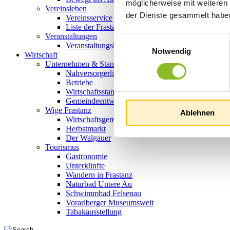
möglicherweise mit weiteren
Vereinsleben
der Dienste gesammelt habe
Vereinsservice
Liste der Frastanzer Vereine
Veranstaltungen
Einwilligungsauswahl
Veranstaltungskalender
Notwendig
Wirtschaft
Unternehmen & Standort
Nahversorgerliste
Betriebe
Wirtschaftsstandort Frastanz
Gemeindeentwicklung
Wige Frastanz
Ablehnen
Wirtschaftsgemeinschaft
Herbstmarkt
Der Walgauer
Tourismus
Gastronomie
Unterkünfte
Wandern in Frastanz
Naturbad Untere Au
Schwimmbad Felsenau
Vorarlberger Museumswelt
Tabakausstellung