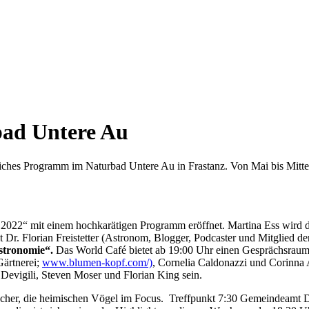
bad Untere Au
ches Programm im Naturbad Untere Au in Frastanz. Von Mai bis Mitte Se
 2022“ mit einem hochkarätigen Programm eröffnet. Martina Ess wird
 Dr. Florian Freistetter (Astronom, Blogger, Podcaster und Mitglied d
Astronomie“.
Das World Café bietet ab 19:00 Uhr einen Gesprächsraum 
Gärtnerei;
www.blumen-kopf.com/)
, Cornelia Caldonazzi und Corinna 
evigili, Steven Moser und Florian King sein.
scher, die heimischen Vögel im Focus. Treffpunkt 7:30 Gemeindeamt