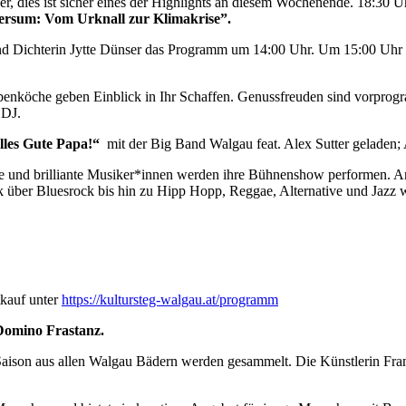
er, dies ist sicher eines der Highlights an diesem Wochenende. 18:30 U
versum: Vom Urknall zur Klimakrise”.
d Dichterin Jytte Dünser das Programm um 14:00 Uhr. Um 15:00 Uhr 
enköche geben Einblick in Ihr Schaffen. Genussfreuden sind vorprogr
 DJ.
les Gute Papa!“
mit der
Big Band Walgau feat. Alex Sutter geladen;
rte und brilliante Musiker*innen werden ihre Bühnenshow performen
k über Bluesrock bis hin zu Hipp Hopp, Reggae, Alternative und Jazz 
tkauf unter
https://kultursteg-walgau.at/programm
Domino Frastanz.
Saison aus allen Walgau Bädern werden gesammelt. Die Künstlerin Fran