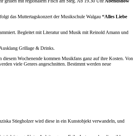
hr grillen mit regionalem Fisch am Steg. Ab 19.30 Uhr
Abendshow
folgt das Muttertagskonzert der Musikschule Walgau
“Alles Liebe
ammiert. Begleitet mit Literatur und Musik mit Reinold Amann und
 Ausklang Grillage & Drinks.
. An diesem Wochenende kommen Musikfans ganz auf ihre Kosten. Von
werden viele Genres angeschnitten. Bestimmt werden neue
ziska Stiegholzer wird diese in ein Kunstobjekt verwandeln, und