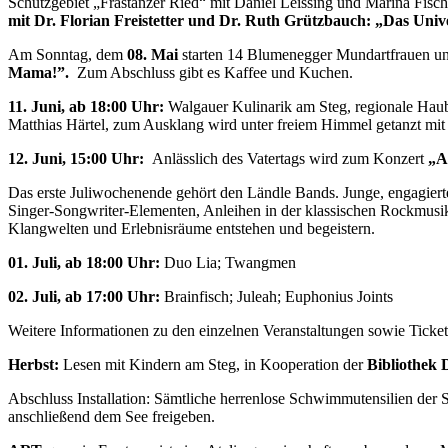
Schutzgebiet „Frastanzer Ried“ mit Daniel Leissing und Marina Fisch
mit Dr. Florian Freistetter und Dr. Ruth Grützbauch: „Das Uni
Am Sonntag, dem
08. Mai
starten 14 Blumenegger Mundartfrauen un
Mama!”.
Zum Abschluss gibt es Kaffee und Kuchen.
11. Juni, ab 18:00 Uhr:
Walgauer Kulinarik am Steg, regionale Haub
Matthias Härtel, zum Ausklang wird unter freiem Himmel getanzt mit
12. Juni, 15:00 Uhr:
Anlässlich des Vatertags wird zum
Konzert
„Al
Das erste Juliwochenende gehört den Ländle Bands. Junge, engagie
Singer-Songwriter-Elementen, Anleihen in der klassischen Rockmusi
Klangwelten und Erlebnisräume entstehen und begeistern.
01. Juli, ab 18:00 Uhr:
Duo Lia; Twangmen
02. Juli, ab 17:00 Uhr:
Brainfisch; Juleah; Euphonius Joints
Weitere Informationen zu den einzelnen Veranstaltungen sowie Ticke
Herbst:
Lesen mit Kindern am Steg, in Kooperation der
Bibliothek 
Abschluss Installation: Sämtliche herrenlose Schwimmutensilien der 
anschließend dem See freigeben.