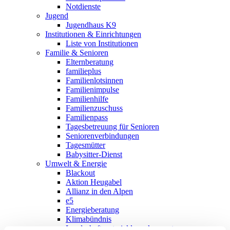
Notdienste
Jugend
Jugendhaus K9
Institutionen & Einrichtungen
Liste von Institutionen
Familie & Senioren
Elternberatung
familieplus
Familienlotsinnen
Familienimpulse
Familienhilfe
Familienzuschuss
Familienpass
Tagesbetreuung für Senioren
Seniorenverbindungen
Tagesmütter
Babysitter-Dienst
Umwelt & Energie
Blackout
Aktion Heugabel
Allianz in den Alpen
e5
Energieberatung
Klimabündnis
Landschaftsentwicklungskonzept