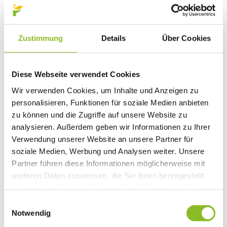
Natura 2000: Frastanzer Ried
Photovoltaik-Anlagen
Bildung
Kinderbetreuung
Zustimmung
Details
Über Cookies
Kindergärten
Schulen
Anmeldungen
Bibliothek
Diese Webseite verwendet Cookies
Bücherschränke
Domino s’Hus am Kirchplatz
Wir verwenden Cookies, um Inhalte und Anzeigen zu
Freizeit
personalisieren, Funktionen für soziale Medien anbieten
Kultur
zu können und die Zugriffe auf unsere Website zu
Vorarlberger Museumswelt
Tabakausstellung
analysieren. Außerdem geben wir Informationen zu Ihrer
Kino vor Ort
Verwendung unserer Website an unsere Partner für
Bibliothek
soziale Medien, Werbung und Analysen weiter. Unsere
Gastronomie
Essen und Trinken in Frastanz
Partner führen diese Informationen möglicherweise mit
Sport
weiteren Daten zusammen, die Sie ihnen bereitgestellt
Naturbad Untere Au
haben oder die sie im Rahmen Ihrer Nutzung der Dienste
Schwimmbad Felsenau
Wandern in Frastanz
gesammelt haben.
Einwilligungsauswahl
Schilift Bazora
Notwendig
Spiel- und Sportstätten
Bewegt ins Alter