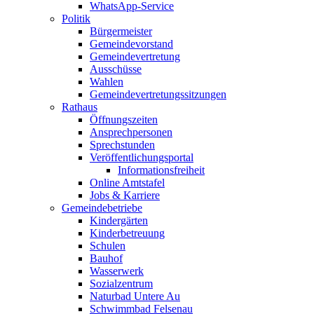
WhatsApp-Service
Politik
Bürgermeister
Gemeindevorstand
Gemeindevertretung
Ausschüsse
Wahlen
Gemeindevertretungssitzungen
Rathaus
Öffnungszeiten
Ansprechpersonen
Sprechstunden
Veröffentlichungsportal
Informationsfreiheit
Online Amtstafel
Jobs & Karriere
Gemeindebetriebe
Kindergärten
Kinderbetreuung
Schulen
Bauhof
Wasserwerk
Sozialzentrum
Naturbad Untere Au
Schwimmbad Felsenau