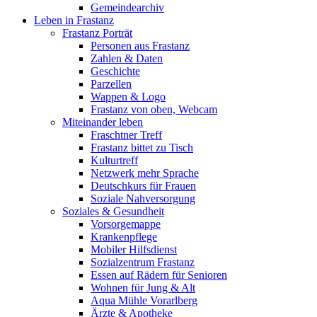
Gemeindearchiv
Leben in Frastanz
Frastanz Porträt
Personen aus Frastanz
Zahlen & Daten
Geschichte
Parzellen
Wappen & Logo
Frastanz von oben, Webcam
Miteinander leben
Fraschtner Treff
Frastanz bittet zu Tisch
Kulturtreff
Netzwerk mehr Sprache
Deutschkurs für Frauen
Soziale Nahversorgung
Soziales & Gesundheit
Vorsorgemappe
Krankenpflege
Mobiler Hilfsdienst
Sozialzentrum Frastanz
Essen auf Rädern für Senioren
Wohnen für Jung & Alt
Aqua Mühle Vorarlberg
Ärzte & Apotheke