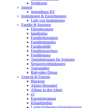
Notdienste
Jugend
Jugendhaus K9
Institutionen & Einrichtungen
Liste von Institutionen
Familie & Senioren
Elternberatung
familieplus
Familienlotsinnen
Familienimpulse
Familienhilfe
Familienzuschuss
Familienpass
Tagesbetreuung für Senioren
Seniorenverbindungen
Tagesmütter
Babysitter-Dienst
Umwelt & Energie
Blackout
Aktion Heugabel
Allianz in den Alpen
e5
Energieberatung
Klimabündnis
Landschaftsentwicklungskonzept