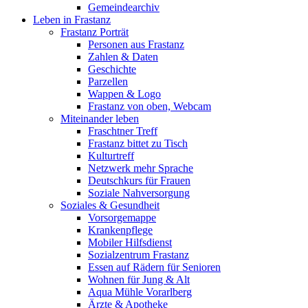
Gemeindearchiv
Leben in Frastanz
Frastanz Porträt
Personen aus Frastanz
Zahlen & Daten
Geschichte
Parzellen
Wappen & Logo
Frastanz von oben, Webcam
Miteinander leben
Fraschtner Treff
Frastanz bittet zu Tisch
Kulturtreff
Netzwerk mehr Sprache
Deutschkurs für Frauen
Soziale Nahversorgung
Soziales & Gesundheit
Vorsorgemappe
Krankenpflege
Mobiler Hilfsdienst
Sozialzentrum Frastanz
Essen auf Rädern für Senioren
Wohnen für Jung & Alt
Aqua Mühle Vorarlberg
Ärzte & Apotheke