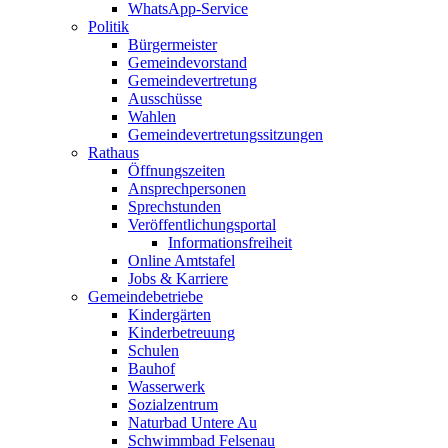
WhatsApp-Service
Politik
Bürgermeister
Gemeindevorstand
Gemeindevertretung
Ausschüsse
Wahlen
Gemeindevertretungssitzungen
Rathaus
Öffnungszeiten
Ansprechpersonen
Sprechstunden
Veröffentlichungsportal
Informationsfreiheit
Online Amtstafel
Jobs & Karriere
Gemeindebetriebe
Kindergärten
Kinderbetreuung
Schulen
Bauhof
Wasserwerk
Sozialzentrum
Naturbad Untere Au
Schwimmbad Felsenau