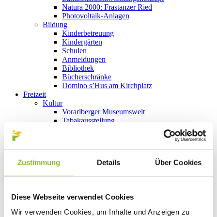
Natura 2000: Frastanzer Ried
Photovoltaik-Anlagen
Bildung
Kinderbetreuung
Kindergärten
Schulen
Anmeldungen
Bibliothek
Bücherschränke
Domino s’Hus am Kirchplatz
Freizeit
Kultur
Vorarlberger Museumswelt
Tabakausstellung
Kino vor Ort
Bibliothek
Gastronomie
Essen und Trinken in Frastanz
Zustimmung
Details
Über Cookies
Sport
Naturbad Untere Au
Schwimmbad Felsenau
Wandern in Frastanz
Diese Webseite verwendet Cookies
Schilift Bazora
Spiel- und Sportstätten
Wir verwenden Cookies, um Inhalte und Anzeigen zu
Bewegt ins Alter