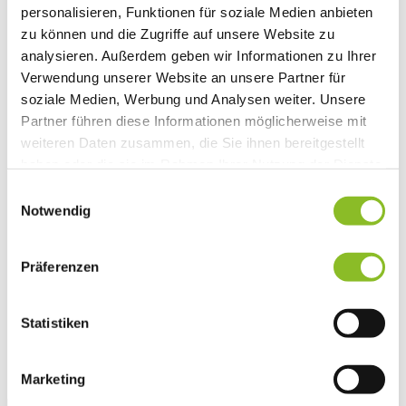
personalisieren, Funktionen für soziale Medien anbieten
Vereinsleben
Vereinsservice
zu können und die Zugriffe auf unsere Website zu
Liste der Frastanzer Vereine
analysieren. Außerdem geben wir Informationen zu Ihrer
Veranstaltungen
Verwendung unserer Website an unsere Partner für
Veranstaltungskalender
Wirtschaft
soziale Medien, Werbung und Analysen weiter. Unsere
Unternehmen & Standort
Partner führen diese Informationen möglicherweise mit
Nahversorgerliste
weiteren Daten zusammen, die Sie ihnen bereitgestellt
Betriebe
Wirtschaftsstandort Frastanz
haben oder die sie im Rahmen Ihrer Nutzung der Dienste
Gemeindeentwicklung
gesammelt haben.
Einwilligungsauswahl
Wige Frastanz
Notwendig
Wirtschaftsgemeinschaft
Herbstmarkt
Der Walgauer
Tourismus
Präferenzen
Gastronomie
Unterkünfte
Wandern in Frastanz
Statistiken
Naturbad Untere Au
Schwimmbad Felsenau
Vorarlberger Museumswelt
Tabakausstellung
Marketing