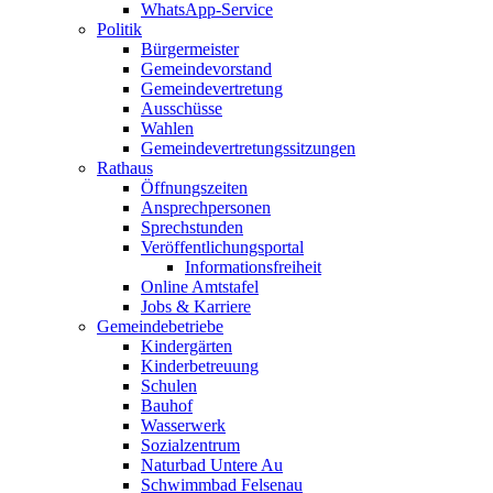
WhatsApp-Service
Politik
Bürgermeister
Gemeindevorstand
Gemeindevertretung
Ausschüsse
Wahlen
Gemeindevertretungssitzungen
Rathaus
Öffnungszeiten
Ansprechpersonen
Sprechstunden
Veröffentlichungsportal
Informationsfreiheit
Online Amtstafel
Jobs & Karriere
Gemeindebetriebe
Kindergärten
Kinderbetreuung
Schulen
Bauhof
Wasserwerk
Sozialzentrum
Naturbad Untere Au
Schwimmbad Felsenau