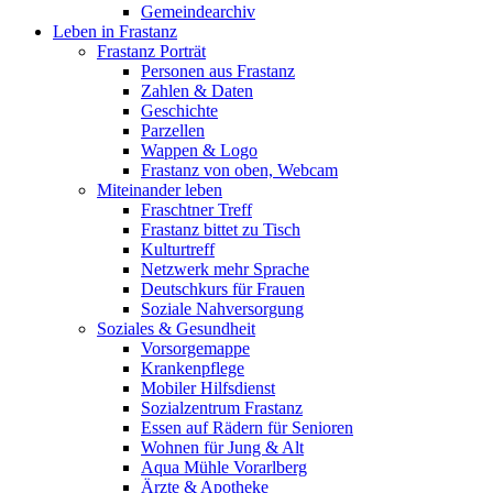
Gemeindearchiv
Leben in Frastanz
Frastanz Porträt
Personen aus Frastanz
Zahlen & Daten
Geschichte
Parzellen
Wappen & Logo
Frastanz von oben, Webcam
Miteinander leben
Fraschtner Treff
Frastanz bittet zu Tisch
Kulturtreff
Netzwerk mehr Sprache
Deutschkurs für Frauen
Soziale Nahversorgung
Soziales & Gesundheit
Vorsorgemappe
Krankenpflege
Mobiler Hilfsdienst
Sozialzentrum Frastanz
Essen auf Rädern für Senioren
Wohnen für Jung & Alt
Aqua Mühle Vorarlberg
Ärzte & Apotheke