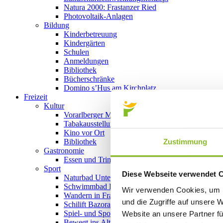
Natura 2000: Frastanzer Ried
Photovoltaik-Anlagen
Bildung
Kinderbetreuung
Kindergärten
Schulen
Anmeldungen
Bibliothek
Bücherschränke
Domino s’Hus am Kirchplatz
Freizeit
Kultur
Vorarlberger Museumswelt
Tabakausstellung
Kino vor Ort
Zustimmung
Bibliothek
Gastronomie
Essen und Trinken in Frastanz
Sport
Diese Webseite verwendet 
Naturbad Untere Au
Schwimmbad Felsenau
Wir verwenden Cookies, um I
Wandern in Frastanz
und die Zugriffe auf unsere 
Schilift Bazora
Spiel- und Sportstätten
Website an unsere Partner fü
Bewegt ins Alter