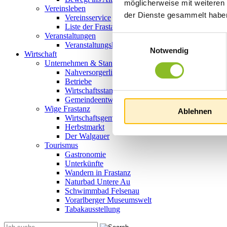
möglicherweise mit weiteren
Vereinsleben
der Dienste gesammelt habe
Vereinsservice
Liste der Frastanzer Vereine
Veranstaltungen
Einwilligungsauswahl
Veranstaltungskalender
Notwendig
Wirtschaft
Unternehmen & Standort
Nahversorgerliste
Betriebe
Wirtschaftsstandort Frastanz
Gemeindeentwicklung
Wige Frastanz
Ablehnen
Wirtschaftsgemeinschaft
Herbstmarkt
Der Walgauer
Tourismus
Gastronomie
Unterkünfte
Wandern in Frastanz
Naturbad Untere Au
Schwimmbad Felsenau
Vorarlberger Museumswelt
Tabakausstellung