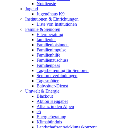
Notdienste
Jugend
Jugendhaus K9
Institutionen & Einrichtungen
Liste von Institutionen
Familie & Senioren
Elternberatung
familieplus
Familienlotsinnen
Familienimpulse
Familienhilfe
Familienzuschuss
Familienpass
Tagesbetreuung für Senioren
Seniorenverbindungen
Tagesmütter
Babysitter-Dienst
Umwelt & Energie
Blackout
Aktion Heugabel
Allianz in den Alpen
e5
Energieberatung
Klimabündnis
Landschaftsentwicklungskonzept