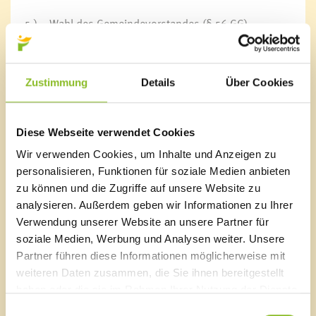
5.)
Wahl des Gemeindevorstandes (§ 56 GG)
6.)
Wahl des Vizebürgermeisters (§ 62 Abs. 1 GG)
7.)
Verabschiedung von Gemeindemandataren der
Zustimmung
Details
Über Cookies
letzten Periode
8.)
Allfälliges
Diese Webseite verwendet Cookies
Wir verwenden Cookies, um Inhalte und Anzeigen zu
personalisieren, Funktionen für soziale Medien anbieten
zu können und die Zugriffe auf unsere Website zu
Mit freundlichen Grüßen
analysieren. Außerdem geben wir Informationen zu Ihrer
Walter Gohm, Bürgermeister
Verwendung unserer Website an unsere Partner für
soziale Medien, Werbung und Analysen weiter. Unsere
Partner führen diese Informationen möglicherweise mit
weiteren Daten zusammen, die Sie ihnen bereitgestellt
Marktgemeinde Frastanz
haben oder die sie im Rahmen Ihrer Nutzung der Dienste
Sägenplatz 1
gesammelt haben.
Einwilligungsauswahl