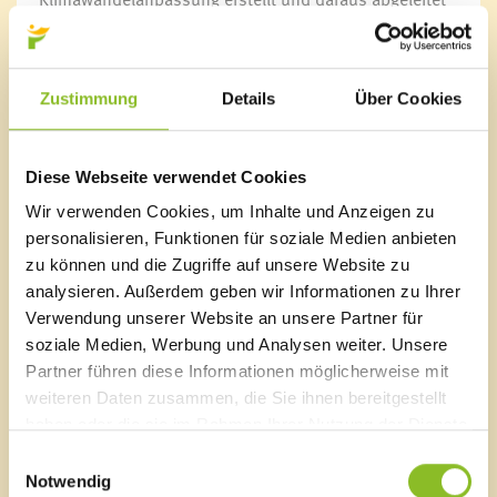
konkrete Maßnahmen erarbeitet, welche in den
nächsten Jahren gesetzt werden.
Der Auftakt findet am 17.06.2019, um 20:00 Uhr, im
Zustimmung
Details
Über Cookies
Ramschwagsaal in Nenzing statt. Unter dem Titel
„Immer weniger Grund für ein gutes Klima? Was
Raumplanung und Bodenschutz mit
Diese Webseite verwendet Cookies
Klimawandelanpassung zu tun haben“ hält O. Univ.-
Wir verwenden Cookies, um Inhalte und Anzeigen zu
Prof. Dipl.-Ing. Dr. Gerlind Weber einen Vortrag. Alle
personalisieren, Funktionen für soziale Medien anbieten
sind herzlich eingeladen, sich zu informieren und sich
miteinzubringen.
zu können und die Zugriffe auf unsere Website zu
analysieren. Außerdem geben wir Informationen zu Ihrer
Verwendung unserer Website an unsere Partner für
soziale Medien, Werbung und Analysen weiter. Unsere
Partner führen diese Informationen möglicherweise mit
Marktgemeinde Frastanz
weiteren Daten zusammen, die Sie ihnen bereitgestellt
Sägenplatz 1
haben oder die sie im Rahmen Ihrer Nutzung der Dienste
A-6820 Frastanz, Österreich
gesammelt haben.
Einwilligungsauswahl
Lageplan
Notwendig