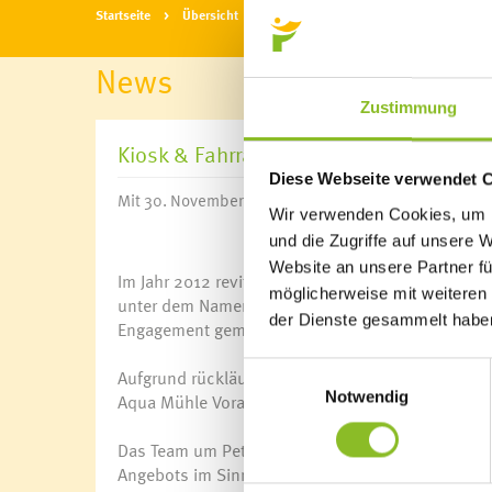
Startseite
Übersicht
News
News
Zustimmung
Kiosk & Fahrradverleih beim Bahnhof s
Diese Webseite verwendet 
Mit 30. November schließt Aqua Mühle Vorarlberg d
Wir verwenden Cookies, um I
und die Zugriffe auf unsere 
Website an unsere Partner fü
Im Jahr 2012 revitalisierte Aqua Mühle die leer 
möglicherweise mit weiteren
unter dem Namen "aqua mobil service" einen Kios
der Dienste gesammelt habe
Engagement gemeinsam von der Marktgemeinde F
Einwilligungsauswahl
Aufgrund rückläufiger Nutzungszahlen und des We
Notwendig
Aqua Mühle Vorarlberg das Angebot am Bahnhof 
Das Team um Peter Wagner verabschiedet und beda
Angebots im Sinne der Nahversorgung.