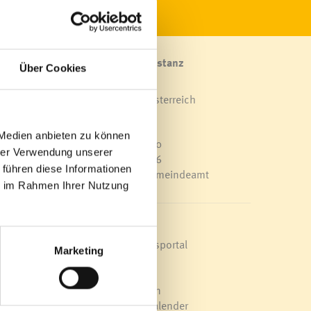
Marktgemeinde Frastanz
Über Cookies
Sägenplatz 1
A-6820 Frastanz, Österreich
Lageplan
 Medien anbieten zu können
T
0043 5522 51534-0
hrer Verwendung unserer
F 0043 5522 51534-6
 führen diese Informationen
E-Mail an das Gemeindeamt
ffnete
ie im Rahmen Ihrer Nutzung
viel
.
Schnellzugriff
rd
Veröffentlichungsportal
Marketing
Blackout
Ortsplan
ng des
Bürgermeldungen
Veranstaltungskalender