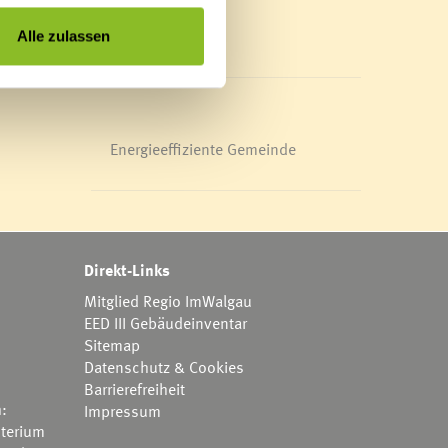
Mediathek
News Archiv
Alle zulassen
Energieeffiziente Gemeinde
Direkt-Links
Mitglied Regio ImWalgau
EED III Gebäudeinventar
Sitemap
Datenschutz & Cookies
Barrierefreiheit
h:
Impressum
terium