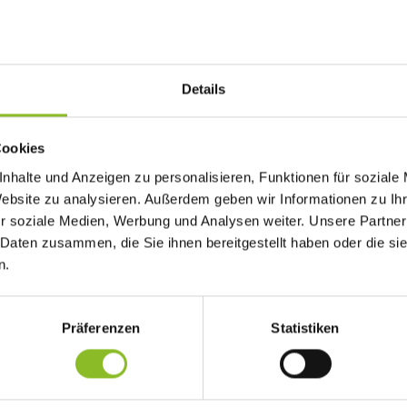
Details
chließen
Cookies
as Angebot beim Frastanzer Bahnhof.
nhalte und Anzeigen zu personalisieren, Funktionen für soziale
Website zu analysieren. Außerdem geben wir Informationen zu I
r soziale Medien, Werbung und Analysen weiter. Unsere Partner
stehenden Schalter- und Warteräume des Bahnhofs Frastanz und erö
 Daten zusammen, die Sie ihnen bereitgestellt haben oder die s
k und einen Fahrradverleih. Das „aqua mobil service“ wurde mit 
n.
rastanz, den ÖBB, dem AMS und dem Land Vorarlberg umgesetzt
chsels von Kiosk-Leiter Peter Wagner in die verdiente Pension wi
Präferenzen
Statistiken
Frastanz mit 30. November 2017 beenden.
nkt sich bei zahlreichen Gästen für ihre Treue und Wertschätzu