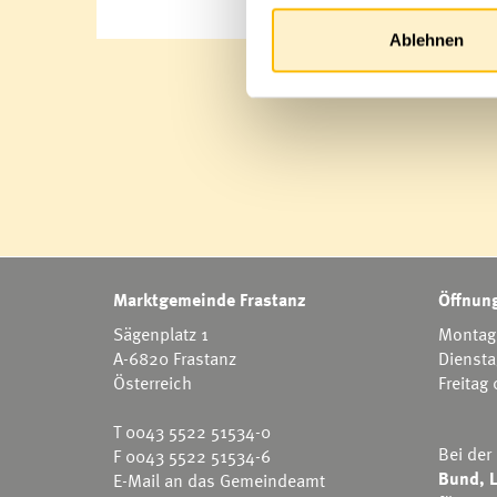
Ablehnen
Marktgemeinde Frastanz
Öffnung
Sägenplatz 1
Montag 
A-6820 Frastanz
Diensta
Österreich
Freitag
T
0043 5522 51534-0
Bei der
F 0043 5522 51534-6
Bund, L
E-Mail an das Gemeindeamt