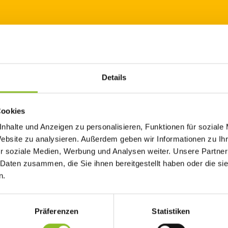
Details
b mit Folgen" beschließt am 12. Mai 2023 die 10. europäische Filmrei
Cookies
oquelle: (c) Panda Lichtspiele Filmverleih
nhalte und Anzeigen zu personalisieren, Funktionen für soziale
Website zu analysieren. Außerdem geben wir Informationen zu I
geschieden, beginnt sie eine Beziehung mit Philippe. Caroles Kin
r soziale Medien, Werbung und Analysen weiter. Unsere Partner
ter anfangen und ignorieren ihn immer mehr. Um die Jugendliche
 Daten zusammen, die Sie ihnen bereitgestellt haben oder die s
amen Urlaub vor und so reist die Patchwork-Familie auf die Party
n.
Präferenzen
Statistiken
 für Soziales und Integration veranstalten zwischen Oktober 20