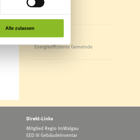
XXL
Mediathek
ellung
News Archiv
Alle zulassen
 der
Energieeffiziente Gemeinde
Direkt-Links
Mitglied Regio ImWalgau
EED III Gebäudeinventar