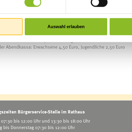
rlberger Museumswelt. Insgesamt werden in Kooperation mit „EU 
em Kino-Abend gibt es jeweils zwei Vorstellungen. Die erste Vorst
Auswahl erlauben
noch Tickets erhältlich. Im Vorverkauf können die Karten in der
Zudem werden Tickets je nach Verfügbarkeit an der Abendkassa in
der Abendkassa: Erwachsene 4,50 Euro, Jugendliche 2,50 Euro
szeiten Bürgerservice-Stelle im Rathaus
07:30 bis 12:00 Uhr und 13:30 bis 18:00 Uhr
g bis Donnerstag 07:30 bis 12:00 Uhr