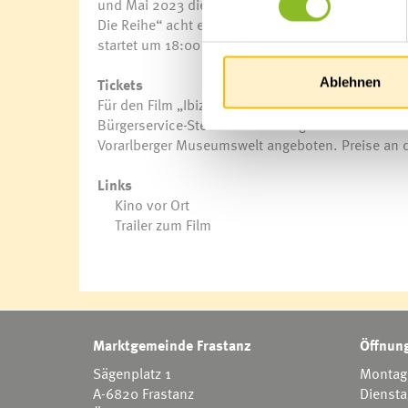
und Mai 2023 die Filmreihe im Kinosaal der Vora
Die Reihe“ acht europäische Filme gezeigt. An ein
startet um 18:00 Uhr, die zweite um 20:00 Uhr.
Tickets
Ablehnen
Für den Film „Ibiza – Ein Urlaub mit Folgen“ sind 
Bürgerservice-Stelle im Rathaus gekauft werden. 
Vorarlberger Museumswelt angeboten. Preise an 
Links
Kino vor Ort
Trailer zum Film
Marktgemeinde Frastanz
Öffnung
Sägenplatz 1
Montag 
A-6820 Frastanz
Diensta