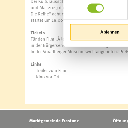
Der Kulturausschuss und der Gemeinde-Ausschuss
und Mai 2023 die Filmreihe im Kinosaal der Vora
Die Reihe“ acht europäische Filme gezeigt. An ein
startet um 18:00 Uhr, die zweite um 20:00 Uhr.
Tickets
Ablehnen
Für den Film „À la Carte! – Freiheit geht durch d
in der Bürgerservice-Stelle im Rathaus gekauft w
in der Vorarlberger Museumswelt angeboten. Prei
Links
Trailer zum Film
Kino vor Ort
Marktgemeinde Frastanz
Öffnung