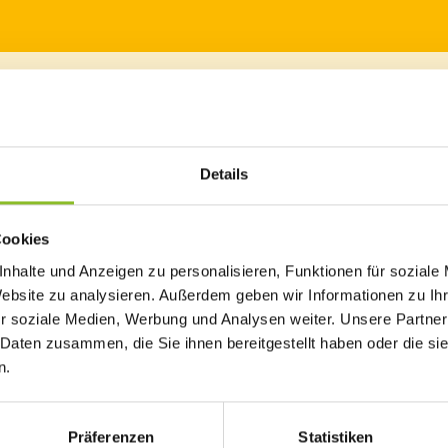
Details
 französisch-belgischen Spielfilm „À la Carte! – Freiheit geht durch 
Museumswelt. Der Film erzählt elegant von der Erfindung des Restaur
Cookies
c) Filmladen Filmverleih
nhalte und Anzeigen zu personalisieren, Funktionen für soziale
Website zu analysieren. Außerdem geben wir Informationen zu I
hamfort und seiner adeligen Gefolgschaft eine Köstlichkeit aus
r soziale Medien, Werbung und Analysen weiter. Unsere Partner
ung. Manceron erwartet danach nichts als trübe Aussichten – bis e
 Daten zusammen, die Sie ihnen bereitgestellt haben oder die s
n mit ihrem fast sinnlichen Umgang mit wilden Kräutern, Waldbee
n.
Präferenzen
Statistiken