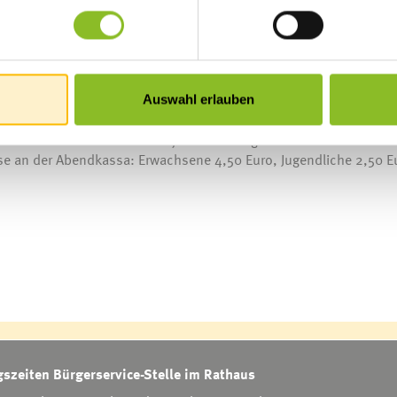
 für Soziales und Integration veranstalten zwischen Oktober 20
rlberger Museumswelt. Insgesamt werden in Kooperation mit „EU 
em Kino-Abend gibt es jeweils zwei Vorstellungen. Die erste Vorst
Auswahl erlauben
en Magen“ sind noch Tickets erhältlich. Im Vorverkauf können die K
erden. Zudem werden Tickets je nach Verfügbarkeit an der Abendk
se an der Abendkassa: Erwachsene 4,50 Euro, Jugendliche 2,50 E
szeiten Bürgerservice-Stelle im Rathaus