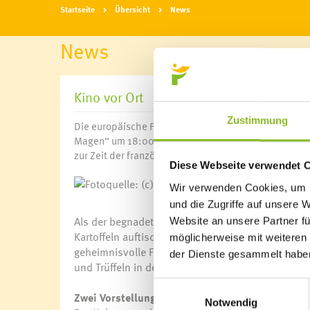
Startseite
Übersicht
News
News
Kino vor Ort
Zustimmung
Die europäische Filmreihe zeigt am 17. März 2023 den
Magen“ um 18:00 und 20:00 Uhr in der Vorarlberger 
zur Zeit der französischen Revolution.
Diese Webseite verwendet 
Fotoquelle: (
Wir verwenden Cookies, um I
und die Zugriffe auf unsere 
Als der begnadete Koch Manceron dem Herzog de C
Website an unsere Partner fü
Kartoffeln auftischt, führt das zu seiner Entlass
möglicherweise mit weiteren
geheimnisvolle Frau erscheint. Sie zieht Mancero
der Dienste gesammelt habe
und Trüffeln in den Bann.
Einwilligungsauswahl
Zwei Vorstellungen an einem Abend
Notwendig