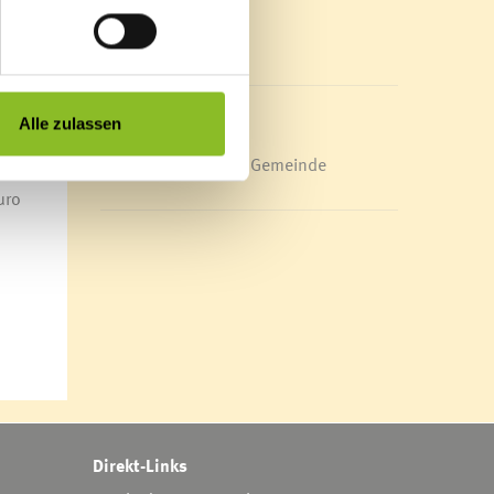
22
Mediathek
XXL
News Archiv
ellung
Alle zulassen
arten
Energieeffiziente Gemeinde
assa
uro
Direkt-Links