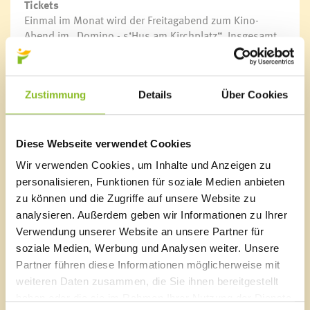
Tickets
Einmal im Monat wird der Freitagabend zum Kino-
Abend im „Domino - s‘Hus am Kirchplatz“. Insgesamt
werden acht europäische Filme zwischen Oktober 2017
und Mai 2018 gezeigt. Karten sind im Vorverkauf in der
Bürgerservice-Stelle im Rathaus Frastanz und an der
Abendkassa im Domino erhältlich.
Zustimmung
Details
Über Cookies
Preise:
Vorverkauf: Erwachsene 4,00 Euro, Jugendliche 2,00
Diese Webseite verwendet Cookies
Euro
Wir verwenden Cookies, um Inhalte und Anzeigen zu
Abendkassa: Erwachsene 4,50 Euro, Jugendliche 2,50
personalisieren, Funktionen für soziale Medien anbieten
Euro
zu können und die Zugriffe auf unsere Website zu
analysieren. Außerdem geben wir Informationen zu Ihrer
Link
Kino vor Ort
Verwendung unserer Website an unsere Partner für
soziale Medien, Werbung und Analysen weiter. Unsere
Partner führen diese Informationen möglicherweise mit
weiteren Daten zusammen, die Sie ihnen bereitgestellt
haben oder die sie im Rahmen Ihrer Nutzung der Dienste
Marktgemeinde Frastanz