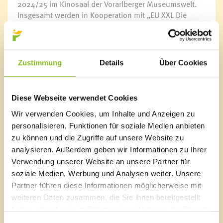
2024/25 im Kinosaal der Vorarlberger Museumswelt.
Insgesamt werden in Kooperation mit „EU XXL Die
Reihe“ acht europäische Filme gezeigt. An einem Kino-
Abend gibt es jeweils zwei Vorstellungen. Die erste
Vorstellung startet um 18:00 Uhr, die zweite um 20:00
Uhr.
Zustimmung
Details
Über Cookies
Tickets
Nach Möglichkeit werden noch Restkarten in der
Diese Webseite verwendet Cookies
Bürgerservice-Stelle im Rathaus Frastanz und an der
Abendkassa in der Vorarlberger Museumswelt
Wir verwenden Cookies, um Inhalte und Anzeigen zu
verkauft.
personalisieren, Funktionen für soziale Medien anbieten
zu können und die Zugriffe auf unsere Website zu
Informationen zu den Filmen und Karten unter
analysieren. Außerdem geben wir Informationen zu Ihrer
05522/51534-0 oder unter
www.frastanz.at/kino
.
Verwendung unserer Website an unsere Partner für
soziale Medien, Werbung und Analysen weiter. Unsere
Partner führen diese Informationen möglicherweise mit
weiteren Daten zusammen, die Sie ihnen bereitgestellt
haben oder die sie im Rahmen Ihrer Nutzung der Dienste
Marktgemeinde Frastanz
gesammelt haben.