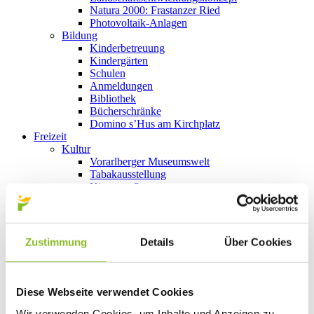
Natura 2000: Frastanzer Ried
Photovoltaik-Anlagen
Bildung
Kinderbetreuung
Kindergärten
Schulen
Anmeldungen
Bibliothek
Bücherschränke
Domino s’Hus am Kirchplatz
Freizeit
Kultur
Vorarlberger Museumswelt
Tabakausstellung
Kino vor Ort
Bibliothek
Gastronomie
Essen und Trinken in Frastanz
Sport
Zustimmung
Details
Über Cookies
Naturbad Untere Au
Schwimmbad Felsenau
Wandern in Frastanz
Schilift Bazora
Diese Webseite verwendet Cookies
Spiel- und Sportstätten
Bewegt ins Alter
Wir verwenden Cookies, um Inhalte und Anzeigen zu