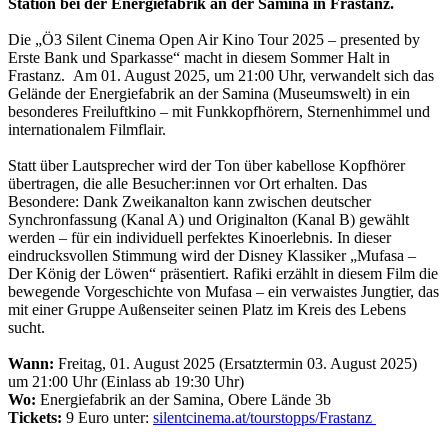
Station bei der Energiefabrik an der Samina in Frastanz.
Die „Ö3 Silent Cinema Open Air Kino Tour 2025 – presented by
Erste Bank und Sparkasse“ macht in diesem Sommer Halt in
Frastanz. Am 01. August 2025, um 21:00 Uhr, verwandelt sich das
Gelände der Energiefabrik an der Samina (Museumswelt) in ein
besonderes Freiluftkino – mit Funkkopfhörern, Sternenhimmel und
internationalem Filmflair.
Statt über Lautsprecher wird der Ton über kabellose Kopfhörer
übertragen, die alle Besucher:innen vor Ort erhalten. Das
Besondere: Dank Zweikanalton kann zwischen deutscher
Synchronfassung (Kanal A) und Originalton (Kanal B) gewählt
werden – für ein individuell perfektes Kinoerlebnis. In dieser
eindrucksvollen Stimmung wird der Disney Klassiker „Mufasa –
Der König der Löwen“ präsentiert. Rafiki erzählt in diesem Film die
bewegende Vorgeschichte von Mufasa – ein verwaistes Jungtier, das
mit einer Gruppe Außenseiter seinen Platz im Kreis des Lebens
sucht.
Wann:
Freitag, 01. August 2025 (Ersatztermin 03. August 2025)
um 21:00 Uhr (Einlass ab 19:30 Uhr)
Wo:
Energiefabrik an der Samina, Obere Lände 3b
Tickets:
9 Euro unter:
silentcinema.at/tourstopps/Frastanz