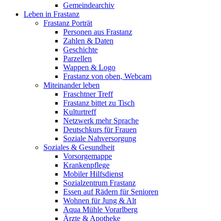
Gemeindearchiv
Leben in Frastanz
Frastanz Porträt
Personen aus Frastanz
Zahlen & Daten
Geschichte
Parzellen
Wappen & Logo
Frastanz von oben, Webcam
Miteinander leben
Fraschtner Treff
Frastanz bittet zu Tisch
Kulturtreff
Netzwerk mehr Sprache
Deutschkurs für Frauen
Soziale Nahversorgung
Soziales & Gesundheit
Vorsorgemappe
Krankenpflege
Mobiler Hilfsdienst
Sozialzentrum Frastanz
Essen auf Rädern für Senioren
Wohnen für Jung & Alt
Aqua Mühle Vorarlberg
Ärzte & Apotheke