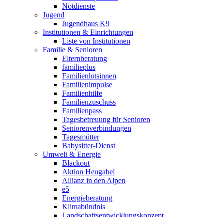
Notdienste
Jugend
Jugendhaus K9
Institutionen & Einrichtungen
Liste von Institutionen
Familie & Senioren
Elternberatung
familieplus
Familienlotsinnen
Familienimpulse
Familienhilfe
Familienzuschuss
Familienpass
Tagesbetreuung für Senioren
Seniorenverbindungen
Tagesmütter
Babysitter-Dienst
Umwelt & Energie
Blackout
Aktion Heugabel
Allianz in den Alpen
e5
Energieberatung
Klimabündnis
Landschaftsentwicklungskonzept