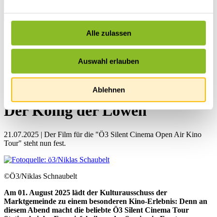
Alle zulassen
Startseite
Übersicht
News
Auswahl erlauben
News
Kino unter Sternen: Mufasa –
Ablehnen
Der König der Löwen
21.07.2025 | Der Film für die "Ö3 Silent Cinema Open Air Kino
Tour" steht nun fest.
©Ö3/Niklas Schnaubelt
Am 01. August 2025 lädt der Kulturausschuss der
Marktgemeinde zu einem besonderen Kino-Erlebnis: Denn an
diesem Abend macht die beliebte Ö3 Silent Cinema Tour