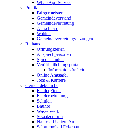
WhatsApp-Service
Politik
Bürgermeister
Gemeindevorstand
Gemeindevertretung
Ausschüsse
Wahlen
Gemeindevertretungssitzungen
Rathaus
Öffnungszeiten
Ansprechpersonen
Sprechstunden
Veröffentlichungsportal
Informationsfreiheit
Online Amtstafel
Jobs & Karriere
Gemeindebetriebe
Kindergärten
Kinderbetreuung
Schulen
Bauhof
Wasserwerk
Sozialzentrum
Naturbad Untere Au
Schwimmbad Felsenau