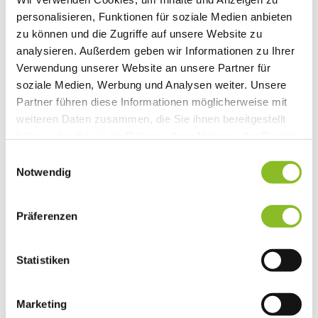
Vereinsleben
personalisieren, Funktionen für soziale Medien anbieten
Vereinsservice
zu können und die Zugriffe auf unsere Website zu
Liste der Frastanzer Vereine
Veranstaltungen
analysieren. Außerdem geben wir Informationen zu Ihrer
Veranstaltungskalender
Verwendung unserer Website an unsere Partner für
Wirtschaft
soziale Medien, Werbung und Analysen weiter. Unsere
Unternehmen & Standort
Nahversorgerliste
Partner führen diese Informationen möglicherweise mit
Betriebe
weiteren Daten zusammen, die Sie ihnen bereitgestellt
Wirtschaftsstandort Frastanz
haben oder die sie im Rahmen Ihrer Nutzung der Dienste
Gemeindeentwicklung
Wige Frastanz
gesammelt haben.
Einwilligungsauswahl
Wirtschaftsgemeinschaft
Notwendig
Herbstmarkt
Der Walgauer
Tourismus
Präferenzen
Gastronomie
Unterkünfte
Wandern in Frastanz
Naturbad Untere Au
Statistiken
Schwimmbad Felsenau
Vorarlberger Museumswelt
Tabakausstellung
Marketing