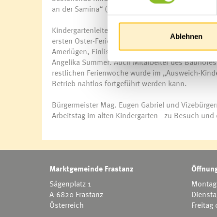
an der Samina“ (früher Kinderbetreuung Panama)
Kindergartenleiterin Angelika Summer und ihr Te
Ablehnen
ersten Oster-Ferientag war Übersiedeln angesagt: 
Amerlügen, Einlis und Fellengatter solidarisch mi
Angelika Summer. Auch Mitarbeiter des Bauhofes 
restlichen Ferienwoche wurde im „Ausweich-Kinde
Betrieb nahtlos fortgeführt werden kann.
Bürgermeister Mag. Eugen Gabriel und Vizebürger
Arbeitstag im alten Kindergarten - zu Besuch und
Marktgemeinde Frastanz
Öffnung
Sägenplatz 1
Montag 
A-6820 Frastanz
Diensta
Österreich
Freitag