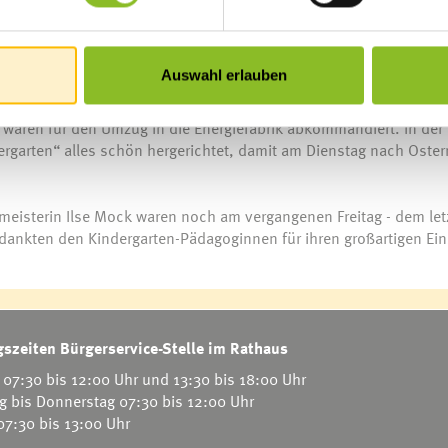
 angemietet werden.
am haben den Umzug schon seit einigen Tagen gut vorbereitet. Am
Auswahl erlauben
Dabei halfen die Kolleginnen der anderen drei Kindergärten in
t. „Das hat uns sehr gefreut und war eine große Entlastung“, beto
waren für den Umzug in die Energiefabrik abkommandiert. In der
rgarten“ alles schön hergerichtet, damit am Dienstag nach Oster
meisterin Ilse Mock waren noch am vergangenen Freitag - dem let
 dankten den Kindergarten-Pädagoginnen für ihren großartigen Ein
szeiten Bürgerservice-Stelle im Rathaus
07:30 bis 12:00 Uhr und 13:30 bis 18:00 Uhr
g bis Donnerstag 07:30 bis 12:00 Uhr
 07:30 bis 13:00 Uhr