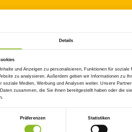
Details
 Frastanz-Hofen laufen auf Hochtouren. Der Kindergarten Hofen z
Cookies
nhalte und Anzeigen zu personalisieren, Funktionen für soziale
Website zu analysieren. Außerdem geben wir Informationen zu I
n haben solidarisch mit angepackt als es an den Umzug des
r soziale Medien, Werbung und Analysen weiter. Unsere Partner
Samina ging: Dort werden die Kinder während der Bauarbeiten für 
 Daten zusammen, die Sie ihnen bereitgestellt haben oder die s
n.
ür das die Marktgemeinde Frastanz die Rekordsumme von knapp 2
 alle Kinder der Spielgruppe Sonnenschein, des Kindergartens und
h optimal gefördert werden.
Präferenzen
Statistiken
m Beginn der Bauarbeiten vorgesehen. In einem ersten Schritt wird
uartier konnte eine Räumlichkeit in der nahe gelegenen „Energie