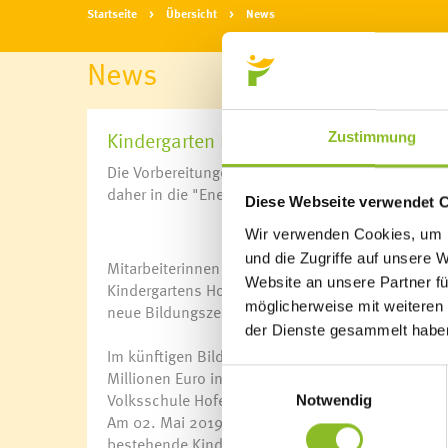
Startseite
Übersicht
News
News
Kindergarten Hofen zieht um
Zustimmung
Die Vorbereitungen für das neue Bildungszentrum
daher in die "Energiefabrik an der Samina".
Diese Webseite verwendet 
Wir verwenden Cookies, um I
und die Zugriffe auf unsere 
Mitarbeiterinnen aller vier Gemeinde-Kindergärte
Website an unsere Partner fü
Kindergartens Hofen in die Energiefabrik an der 
möglicherweise mit weiteren
neue Bildungszentrum Frastanz-Hofen betreut.
der Dienste gesammelt habe
Im künftigen Bildungszentrum Frastanz-Hofen, f
Millionen Euro investiert, sollen ab Februar 2021
Einwilligungsauswahl
Volksschule Hofen unter einem gemeinsamen Dac
Notwendig
Am 02. Mai 2019 ist der offizielle Spatenstich zu
bestehende Kindergarten abgebrochen. Als Ersatzq