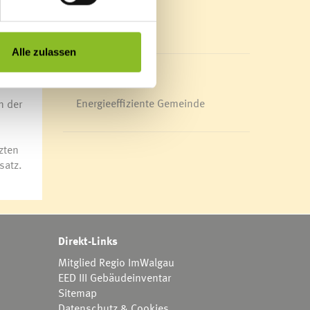
Mediathek
News Archiv
Alle zulassen
nte
Energieeffiziente Gemeinde
n der
zten
satz.
Direkt-Links
Mitglied Regio ImWalgau
EED III Gebäudeinventar
Sitemap
Datenschutz & Cookies