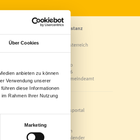
Marktgemeinde Frastanz
Sägenplatz 1
Über Cookies
A-6820 Frastanz, Österreich
Lageplan
ügelt
T
0043 5522 51534-0
F 0043 5522 51534-6
 Medien anbieten zu können
E-Mail an das Gemeindeamt
hrer Verwendung unserer
 führen diese Informationen
das
ie im Rahmen Ihrer Nutzung
Schnellzugriff
Veröffentlichungsportal
0
Blackout
 der
Ortsplan
Marketing
Bürgermeldungen
 der
Veranstaltungskalender
fabrik