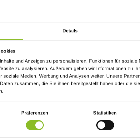
Details
Cookies
ofen haben einen Preis im Rahmen der Aktion "Blühende Straßen"
nhalte und Anzeigen zu personalisieren, Funktionen für soziale
Website zu analysieren. Außerdem geben wir Informationen zu I
r soziale Medien, Werbung und Analysen weiter. Unsere Partner
 Daten zusammen, die Sie ihnen bereitgestellt haben oder die s
 diesjährigen Malwettbewerb „Blühende Straßen“ teilgenommen.
n.
e Tierbilder, dass der Straßenraum nicht nur Verkehrsfläche für
für Kinder ist. „Das erhöht die Sicherheit vor unseren Schulen
isverleihung am 21. Juni 2018 in Frastanz.
Präferenzen
Statistiken
en“ wurden die grauen Straßen mit bunten Malereien geschmückt.
n die Kinder der Volksschule (VS) und des Kindergartens Frastanz
s und der Schule Langenegg je einen bunten Blumenpokal und 2