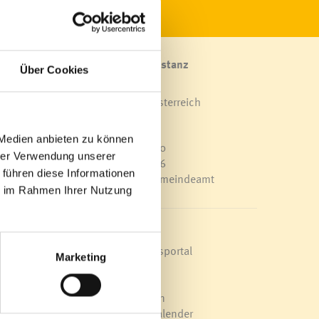
Marktgemeinde Frastanz
Über Cookies
Sägenplatz 1
A-6820 Frastanz, Österreich
Lageplan
 Medien anbieten zu können
T
0043 5522 51534-0
hrer Verwendung unserer
F 0043 5522 51534-6
 führen diese Informationen
E-Mail an das Gemeindeamt
ie im Rahmen Ihrer Nutzung
 Neben
“,
Schnellzugriff
Veröffentlichungsportal
Marketing
Blackout
 Bei
Ortsplan
Bürgermeldungen
00
Veranstaltungskalender