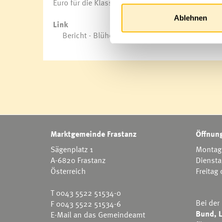
Euro für die Klassenkassa von Mobilitätslandes
Ablehnen
Link
Bericht - Blühende Straßen
Marktgemeinde Frastanz
Öffnung
Sägenplatz 1
Montag 
A-6820 Frastanz
Diensta
Österreich
Freitag
T
0043 5522 51534-0
Bei der
F 0043 5522 51534-6
Bund, L
E-Mail an das Gemeindeamt