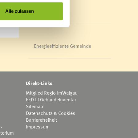
Mediathek
News Archiv
Alle zulassen
Energieeffiziente Gemeinde
Direkt-Links
Mitglied Regio ImWalgau
EED III Gebäudeinventar
Sitemap
Datenschutz & Cookies
Barrierefreiheit
h:
Impressum
terium