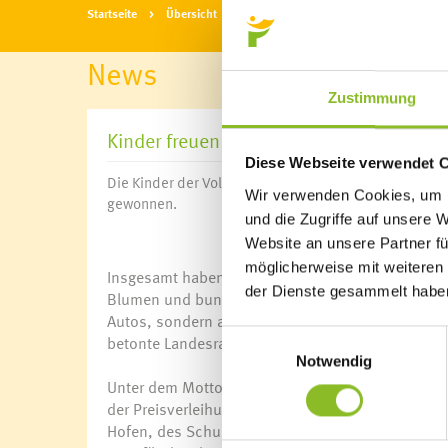
Startseite
Übersicht
News
News
Zustimmung
Kinder freuen sich über Blumenpokal
Diese Webseite verwendet 
Die Kinder der Volksschule und des Kindergartens H
Wir verwenden Cookies, um I
gewonnen.
und die Zugriffe auf unsere 
Website an unsere Partner fü
möglicherweise mit weiteren
Insgesamt haben 22 Bildungseinrichtungen beim
der Dienste gesammelt habe
Blumen und bunten Mandalas zeigen nun auch viel
Autos, sondern auch Bewegungsraum und Schulweg 
Einwilligungsauswahl
betonte Landesrat Johannes Rauch bei der der Pre
Notwendig
Unter dem Motto „Kinder, lasst die Straßen blüh
der Preisverleihung im Adalbert-Welte-Saal durfte
Hofen, des Schulzentrums Montafon / VS Vandan