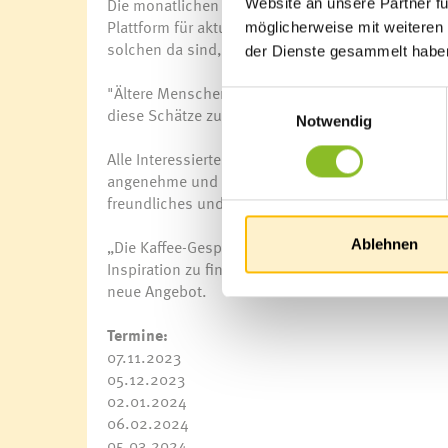
Die monatlichen Gespräche bieten zum einen Ra
Website an unsere Partner fü
Plattform für aktuelle Themen, die die Teilnehm
möglicherweise mit weiteren
solchen da sind, schlägt die Moderatorin ein The
der Dienste gesammelt habe
"Ältere Menschen verfügen über eine Fülle von E
Einwilligungsauswahl
diese Schätze zu heben und einen Raum für neue 
Notwendig
Alle Interessierten ab 55+ sind herzlich willkomm
angenehme und offene Umgebung für die "Kaffee-G
freundliches und einladendes Ambiente zu schaf
„Die Kaffee-Gespräche mit Gudrun Winkler sind e
Ablehnen
Inspiration zu finden und neue Freundschaften zu
neue Angebot.
Termine:
07.11.2023
05.12.2023
02.01.2024
06.02.2024
05.03.2024