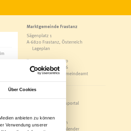
Marktgemeinde Frastanz
Sägenplatz 1
A-6820 Frastanz, Österreich
Lageplan
 im
T
0043 5522 51534-0
F 0043 5522 51534-6
E-Mail an das Gemeindeamt
ch
ne
Über Cookies
.
Schnellzugriff
Veröffentlichungsportal
Blackout
utung
Ortsplan
 Medien anbieten zu können
Bürgermeldungen
hrer Verwendung unserer
Veranstaltungskalender