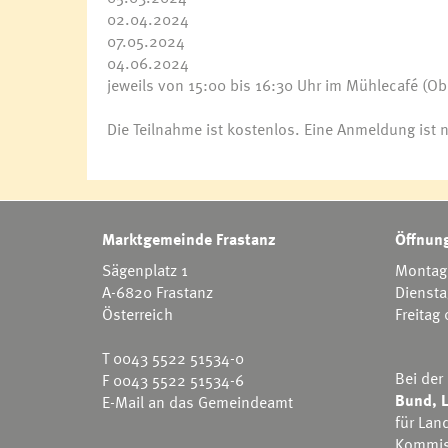
02.04.2024
07.05.2024
04.06.2024
jeweils von 15:00 bis 16:30 Uhr im Mühlecafé (Ob
Die Teilnahme ist kostenlos. Eine Anmeldung ist ni
Marktgemeinde Frastanz
Öffnung
Sägenplatz 1
Montag 
A-6820 Frastanz
Diensta
Österreich
Freitag
T
0043 5522 51534-0
Bei der
F 0043 5522 51534-6
Bund, L
E-Mail an das Gemeindeamt
für Lan
Kommis