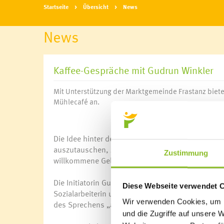
Startseite
Übersicht
News
News
Kaffee-Gespräche mit Gudrun Winkler
Mit Unterstützung der Marktgemeinde Frastanz biete
Mühlecafé an.
Die Idee hinter den "Kaffee-Gesprächen" ist einf
auszutauschen, zu erzählen und voneinander zu l
Zustimmung
willkommene Gelegenheit, die Vielfalt von Erfahru
Die Initiatorin Gudrun Winkler schlüpft dabei in 
Diese Webseite verwendet 
Sozialarbeiterin und Psychotherapeutin leitet die
Wir verwenden Cookies, um I
des Sprechens „als Ausdrucksmittel, um innere 
und die Zugriffe auf unsere 