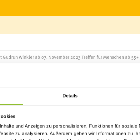
t Gudrun Winkler ab 07. November 2023 Treffen für Menschen ab 55+
ach: Jeden ersten Dienstag im Monat treffen sich Menschen, um si
ernen. Dieser Raum des Gespräches und der Inspiration bietet ei
Details
ngen, Erlebnissen und die Weisheit älterer Generationen zu teilen
die Rolle der Moderatorin. Die gelernte Elementarpädagogin,
Cookies
 Gespräche. Sie spricht selbst vier Sprachen und betont die Bede
nhalte und Anzeigen zu personalisieren, Funktionen für soziale
und äußere Welten zu beschreiben.“
Website zu analysieren. Außerdem geben wir Informationen zu I