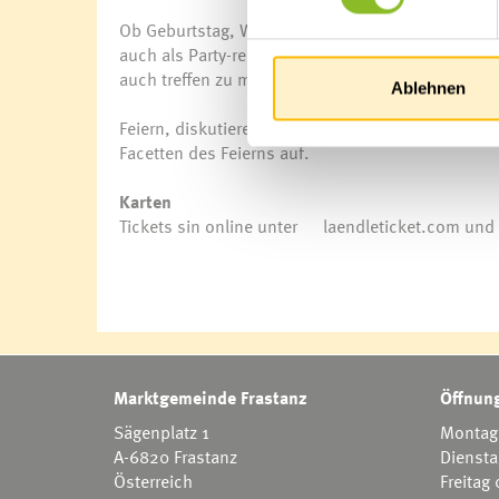
Ob Geburtstag, Weihnachten, kirchliches Hochfest
auch als Party-resistente Spaßbremse - es gibt 
auch treffen zu müssen.
Ablehnen
Feiern, diskutieren, streiten, lästern … witzig, i
Facetten des Feierns auf.
Karten
Tickets sin online unter
laendleticket.com
und 
Marktgemeinde Frastanz
Öffnung
Sägenplatz 1
Montag 
A-6820 Frastanz
Diensta
Österreich
Freitag