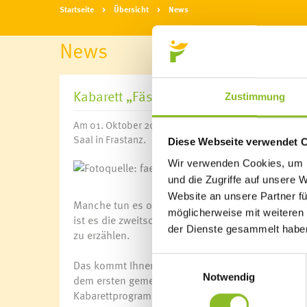
Startseite
Übersicht
News
News
Kabarett „Fäschta“
Zustimmung
Am 01. Oktober 2022, 20:00 Uhr, gastieren Markus L
Saal in Frastanz.
Diese Webseite verwendet 
Wir verwenden Cookies, um I
Fotoquelle: faeschta.at
und die Zugriffe auf unsere 
Website an unsere Partner fü
Manche tun es oft, manche oft nur einmal…manch
möglicherweise mit weiteren
ist es die zweitschönste Sache der Welt, für manch
der Dienste gesammelt habe
zu erzählen.
Einwilligungsauswahl
Das kommt Ihnen bekannt vor? Nein, es geht nich
Notwendig
dem ersten gemeinsamen Programm bringen Markus
Kabarettprogramm auf die Bühne.