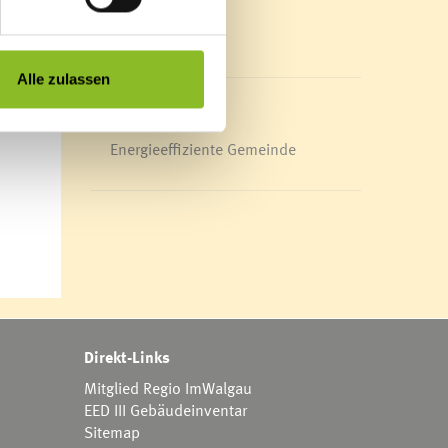
Mediathek
e oder
News Archiv
chmal
Alle zulassen
die
Energieeffiziente Gemeinde
Direkt-Links
Mitglied Regio ImWalgau
EED III Gebäudeinventar
Sitemap