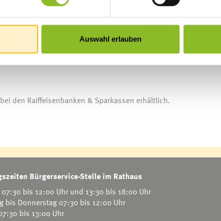
 oder andere Feierlichkeiten und Anlässe, ob als wilder Partylöw
immer einen Grund, Freunde und Verwandte zu treffen … oder man
Auswahl erlauben
ronisch und pointiert zeigen die beiden Kabarettisten dem Publikum 
bei den Raiffeisenbanken & Sparkassen erhältlich.
szeiten Bürgerservice-Stelle im Rathaus
07:30 bis 12:00 Uhr und 13:30 bis 18:00 Uhr
g bis Donnerstag 07:30 bis 12:00 Uhr
 07:30 bis 13:00 Uhr