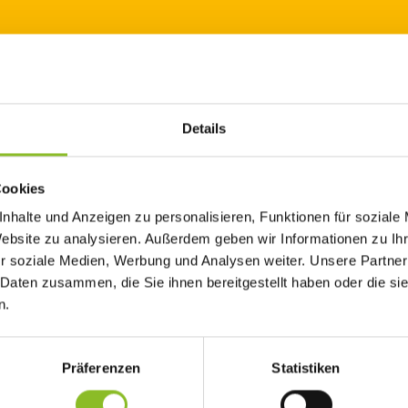
Details
ins und Manfred Kräutler mit ihrem Kabarett „Fäschta“ im Adalbert-W
Cookies
nhalte und Anzeigen zu personalisieren, Funktionen für soziale
Website zu analysieren. Außerdem geben wir Informationen zu I
r soziale Medien, Werbung und Analysen weiter. Unsere Partner
e fangen früh damit an, manche lassen sich damit Zeit. Für man
 Daten zusammen, die Sie ihnen bereitgestellt haben oder die s
e eine lästige Pflicht…aber für alle ist klar, es gibt jede Menge d
n.
t wieder ums „zügla“ – sondern ums „FÄSCHTA“. Exakt ein Jahr n
Präferenzen
Statistiken
 Lins und Manfred Kräutler mit „fäschta“ ein neues