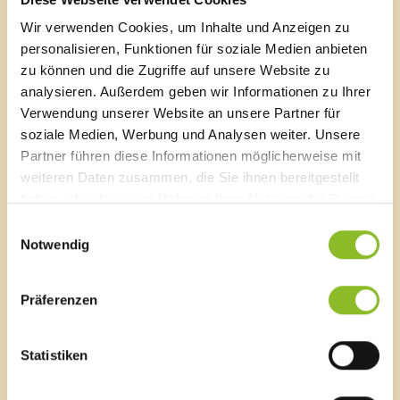
Wir verwenden Cookies, um Inhalte und Anzeigen zu
Alle Informationen dazu auf
personalisieren, Funktionen für soziale Medien anbieten
https://vorarlberg.radelt.at/aktionen2023
zu können und die Zugriffe auf unsere Website zu
Zu gewinnen gibt es:
analysieren. Außerdem geben wir Informationen zu Ihrer
Sparbücher der Raiffeisen Landesbank im Wert von je
Verwendung unserer Website an unsere Partner für
333 Euro | Markenfahrräder und hochwertiges
soziale Medien, Werbung und Analysen weiter. Unsere
Fahrradzubehör | Vorarlberg isst Gutscheine (zur
Partner führen diese Informationen möglicherweise mit
Verfügung gestellt von der WKV) | Erlebnistickets für
weiteren Daten zusammen, die Sie ihnen bereitgestellt
den Erlebnisberg Golm | eine Radtour mit Verpflegung
haben oder die sie im Rahmen Ihrer Nutzung der Dienste
für vier Personen | ein E-Bike | ein Pumptrack Event für
gesammelt haben.
Einwilligungsauswahl
die ganze Schule | Geld für die Klassenkassa | und
Notwendig
viele weitere Preise …
Vorarlberg radelt
Präferenzen
Fast 10.000 Vorarlbergerinnen und Vorarlberger sind
bereits dabei.
Statistiken