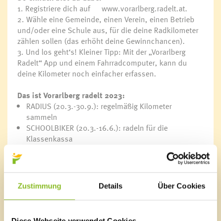
1. Registriere dich auf
www.vorarlberg.radelt.at
.
2. Wähle eine Gemeinde, einen Verein, einen Betrieb
und/oder eine Schule aus, für die deine Radkilometer
zählen sollen (das erhöht deine Gewinnchancen).
3. Und los geht‘s! Kleiner Tipp: Mit der „Vorarlberg
Radelt“ App und einem Fahrradcomputer, kann du
deine Kilometer noch einfacher erfassen.
Das ist Vorarlberg radelt 2023:
RADIUS (20.3.-30.9.): regelmäßig Kilometer
sammeln
SCHOOLBIKER (20.3.-16.6.): radeln für die
Klassenkassa
Radelt zur Arbeit (1.5.-31.5.): an 10 Tagen im Mai mit
dem Rad zur Arbeit
Speichenkobolde (1.7.-12.9.): Sammelspaß für die
ganze Familie
Zustimmung
Details
Über Cookies
Passathon (7.4.-30.9.): Passivhäuser entdecken
WinterRADIUS (11.11.-10.2.): Radeln in der kühlen
Jahreszeit
Diese Webseite verwendet Cookies