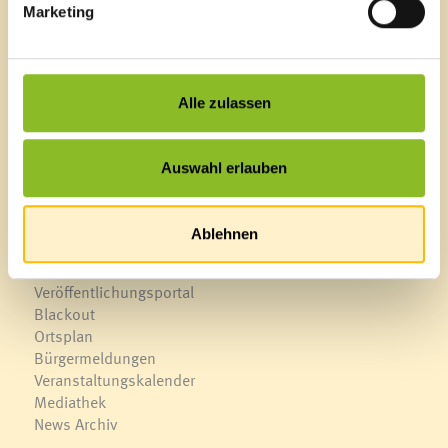
Marketing
Marktgemeinde Frastanz
Sägenplatz 1
A-6820 Frastanz, Österreich
Lageplan
Alle zulassen
T
0043 5522 51534-0
F 0043 5522 51534-6
Auswahl erlauben
E-Mail an das Gemeindeamt
Ablehnen
Schnellzugriff
Veröffentlichungsportal
Blackout
Ortsplan
Bürgermeldungen
Veranstaltungskalender
Mediathek
News Archiv