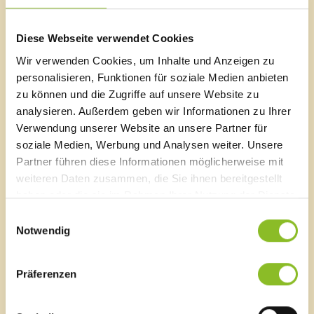
werden müssen, wir bitten in diesem Falle freundlichst
um Verständnis.
Diese Webseite verwendet Cookies
Wir verwenden Cookies, um Inhalte und Anzeigen zu
personalisieren, Funktionen für soziale Medien anbieten
zu können und die Zugriffe auf unsere Website zu
Marktgemeinde Frastanz
analysieren. Außerdem geben wir Informationen zu Ihrer
Sägenplatz 1
Verwendung unserer Website an unsere Partner für
A-6820 Frastanz, Österreich
soziale Medien, Werbung und Analysen weiter. Unsere
Lageplan
Partner führen diese Informationen möglicherweise mit
weiteren Daten zusammen, die Sie ihnen bereitgestellt
T
0043 5522 51534-0
F 0043 5522 51534-6
haben oder die sie im Rahmen Ihrer Nutzung der Dienste
E-Mail an das Gemeindeamt
gesammelt haben.
Einwilligungsauswahl
Notwendig
Schnellzugriff
Präferenzen
Veröffentlichungsportal
Blackout
Ortsplan