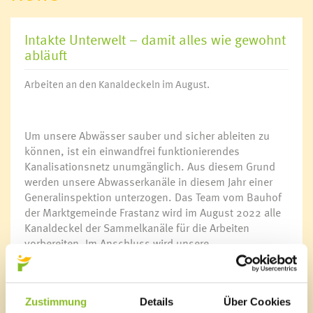
Intakte Unterwelt – damit alles wie gewohnt
abläuft
Arbeiten an den Kanaldeckeln im August.
Um unsere Abwässer sauber und sicher ableiten zu
können, ist ein einwandfrei funktionierendes
Kanalisationsnetz unumgänglich. Aus diesem Grund
werden unsere Abwasserkanäle in diesem Jahr einer
Generalinspektion unterzogen. Das Team vom Bauhof
der Marktgemeinde Frastanz wird im August 2022 alle
Kanaldeckel der Sammelkanäle für die Arbeiten
vorbereiten. Im Anschluss wird unsere
Abwasserbeseitigungsanlage inspiziert um nötige
Instandhaltungsarbeiten frühzeitig und sachgemäß
durchführen zu können. Für die Arbeiten ist es unter
Zustimmung
Details
Über Cookies
Umständen möglich, dass Privatgrundstücke betreten