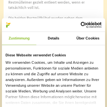
Restmülleimer gezielt entleert werden, wenn er
tatsächlich voll ist.
Die beiden Restmüllkübel wurden neben dem
Saminapark und im Gemeindepark aufgestellt. Ein Fuß-
Pedal sorgt für den hygienischen Einwurf ohne Einsatz
der Hände. Zur Grundausstattung gehören zudem
Zustimmung
Details
Über Cookies
eingebaute Aschenbecher, die dazu beitragen sollen,
dass weniger Zigarettenstummel achtlos weggeworfen
werden.
Diese Webseite verwendet Cookies
Nach einer zweimonatigen Testphase wird
Wir verwenden Cookies, um Inhalte und Anzeigen zu
entschieden, ob die solarbetriebenen Restmüllkübel
personalisieren, Funktionen für soziale Medien anbieten
im Gemeindepark bleiben oder nicht. Die Kosten dafür
zu können und die Zugriffe auf unsere Website zu
würden sich jedenfalls die Marktgemeinde Frastanz
analysieren. Außerdem geben wir Informationen zu Ihrer
und die Betreiber des Saminaparks aufteilen.
Verwendung unserer Website an unsere Partner für
soziale Medien, Werbung und Analysen weiter. Unsere
Partner führen diese Informationen möglicherweise mit
weiteren Daten zusammen, die Sie ihnen bereitgestellt