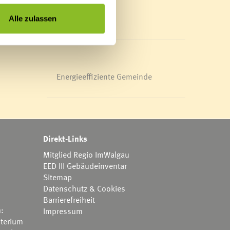
Mediathek
News Archiv
Alle zulassen
Energieeffiziente Gemeinde
Direkt-Links
Mitglied Regio ImWalgau
EED III Gebäudeinventar
Sitemap
Datenschutz & Cookies
Barrierefreiheit
h:
Impressum
terium