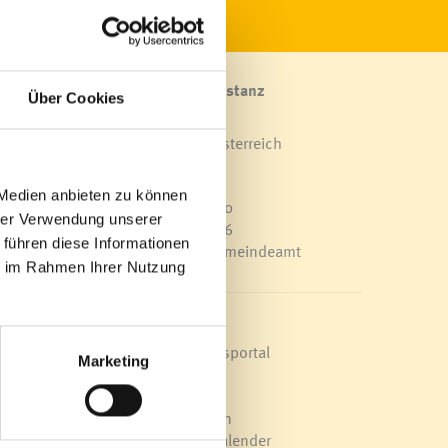
Marktgemeinde Frastanz
Über Cookies
Sägenplatz 1
A-6820 Frastanz, Österreich
Lageplan
s
 Medien anbieten zu können
T
0043 5522 51534-0
hrer Verwendung unserer
F 0043 5522 51534-6
 führen diese Informationen
E-Mail an das Gemeindeamt
ie im Rahmen Ihrer Nutzung
erten
für
Schnellzugriff
Veröffentlichungsportal
Marketing
Blackout
Ortsplan
Bürgermeldungen
Veranstaltungskalender