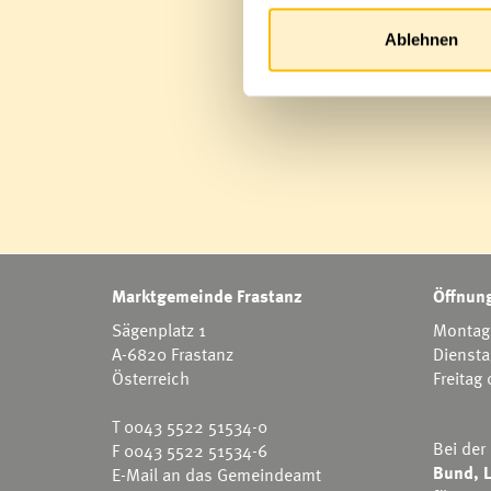
Ablehnen
Marktgemeinde Frastanz
Öffnung
Sägenplatz 1
Montag 
A-6820 Frastanz
Diensta
Österreich
Freitag
T
0043 5522 51534-0
Bei der
F 0043 5522 51534-6
Bund, L
E-Mail an das Gemeindeamt