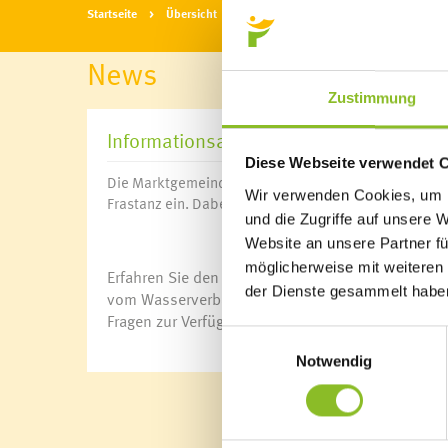
Startseite
Übersicht
News
News
Zustimmung
Informationsabend zu Hochwasserschu
Diese Webseite verwendet 
Die Marktgemeinde Frastanz lädt alle Interessierte
Wir verwenden Cookies, um I
Frastanz ein. Dabei geht es um den sogenannten Baua
und die Zugriffe auf unsere 
Website an unsere Partner fü
möglicherweise mit weiteren
Erfahren Sie den aktuellen Stand über das für Fra
der Dienste gesammelt habe
vom Wasserverband Ill-Walgau und vom Amt der Vo
Fragen zur Verfügung.
Einwilligungsauswahl
Notwendig