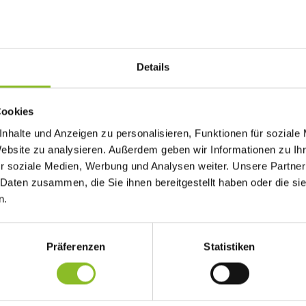
Details
tz
Cookies
n am Mittwoch, dem 19. Februar 2025, um 18:00 Uhr, ins Feuerwehrhau
nhalte und Anzeigen zu personalisieren, Funktionen für soziale
bschnitt 03, der in Frastanz vor allem das Sonnenheim betrifft.
Website zu analysieren. Außerdem geben wir Informationen zu I
r soziale Medien, Werbung und Analysen weiter. Unsere Partner
 Daten zusammen, die Sie ihnen bereitgestellt haben oder die s
stanz und die Region so wichtigen Projektes aus erster Hand. Exp
n.
rarlberger Landesregierung stehen nach der Präsentation gerne 
Präferenzen
Statistiken