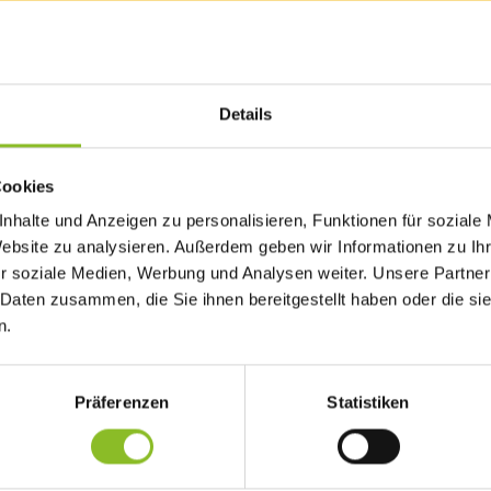
Details
Cookies
 lud die Marktgemeinde Frastanz am 13. und 14. April 2024 zum
t.
nhalte und Anzeigen zu personalisieren, Funktionen für soziale
Website zu analysieren. Außerdem geben wir Informationen zu I
r soziale Medien, Werbung und Analysen weiter. Unsere Partner
 Daten zusammen, die Sie ihnen bereitgestellt haben oder die s
en“, freuen sich Vizebürgermeisterin Michaela Gort und
t ihren Gemeinde-Ausschüssen „Soziales und Integration“ bzw.
n.
nstaltungen im Adalbert-Welte-Saal unter einem Dach. „Thematisch 
Präferenzen
Statistiken
chte Fahrräder verkauft bzw. gekauft werden. Vom Verkaufspreis
s kommt einem guten Zweck in Frastanz zugute. Beim „Offenen
 Accessoires und Schuhe kostenlos mit. Und beim Flohmarkt am