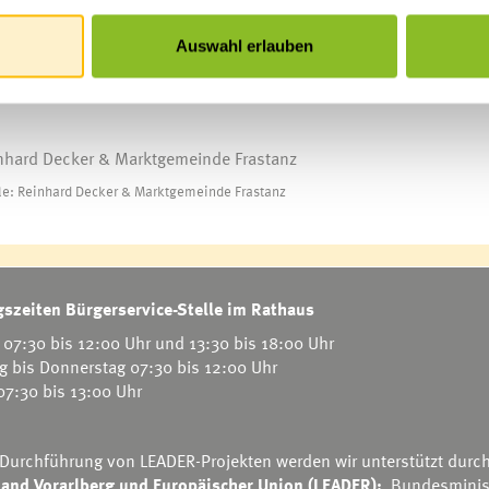
m Verkauf an.
Auswahl erlauben
-Use“-Wochenende. So wird die Marktgemeinde Frastanz auch
ter einem Dach laden – ganz im Zeichen der Wiederverwendung.
le: Reinhard Decker & Marktgemeinde Frastanz
szeiten Bürgerservice-Stelle im Rathaus
07:30 bis 12:00 Uhr und 13:30 bis 18:00 Uhr
g bis Donnerstag 07:30 bis 12:00 Uhr
 07:30 bis 13:00 Uhr
 Durchführung von LEADER-Projekten werden wir unterstützt durc
and Vorarlberg und Europäischer Union (LEADER):
Bundesminis