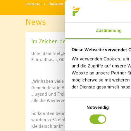
Startseite
Übersicht
News
News
Zustimmung
Im Zeichen der Wiederverwendung
Diese Webseite verwendet 
Unter dem Titel „Re:Use“ – also Wiederverwendung –
Fahrradbasar, Offenen Kleiderschrank und Flohmark
Wir verwenden Cookies, um I
und die Zugriffe auf unsere 
Website an unsere Partner fü
möglicherweise mit weiteren
„Wir haben viele positive Rückmeldungen bekomm
Gemeinderätin Andrea Lins-Gabriel. Zusammen mi
der Dienste gesammelt habe
„Jugend und Freizeit“ organisierten sie drei Vera
alle die Wiederverwendung“, erklärt Lins-Gabriel.
Einwilligungsauswahl
Notwendig
So konnten beim Fahrradbasar am Samstag gebrau
wurden 20% einbehalten. Der damit erzielte Erlö
Kleiderschrank“ nahmen Interessierte Kleidung,