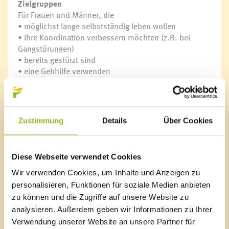
Zielgruppen
Für Frauen und Männer, die
• möglichst lange selbstständig leben wollen
• ihre Koordination verbessern möchten (z.B. bei
Gangstörungen)
• bereits gestürzt sind
• eine Gehhilfe verwenden
• der Osteoporose entgegenwirken möchten
• ihre Standfestigkeit mit den erprobten OTAGO-
Übungen verbessern wollen
Zustimmung
Details
Über Cookies
Termine
von 11.03. bis 29.04.2019
jeden Montag (entfällt am 22.04.)
Diese Webseite verwendet Cookies
16:30 – 17:30 Uhr
Haus der Begegnung am Kirchplatz
Wir verwenden Cookies, um Inhalte und Anzeigen zu
personalisieren, Funktionen für soziale Medien anbieten
Kosten
zu können und die Zugriffe auf unsere Website zu
Die Marktgemeinde Frastanz unterstützt das
analysieren. Außerdem geben wir Informationen zu Ihrer
Trainingsprogramm. Damit hat jede/r TeilnehmerIn
Verwendung unserer Website an unsere Partner für
einen Selbstbehalt von 38,00 Euro zu bezahlen.