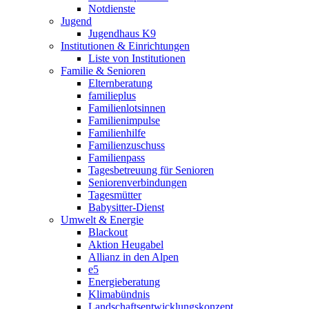
Notdienste
Jugend
Jugendhaus K9
Institutionen & Einrichtungen
Liste von Institutionen
Familie & Senioren
Elternberatung
familieplus
Familienlotsinnen
Familienimpulse
Familienhilfe
Familienzuschuss
Familienpass
Tagesbetreuung für Senioren
Seniorenverbindungen
Tagesmütter
Babysitter-Dienst
Umwelt & Energie
Blackout
Aktion Heugabel
Allianz in den Alpen
e5
Energieberatung
Klimabündnis
Landschaftsentwicklungskonzept