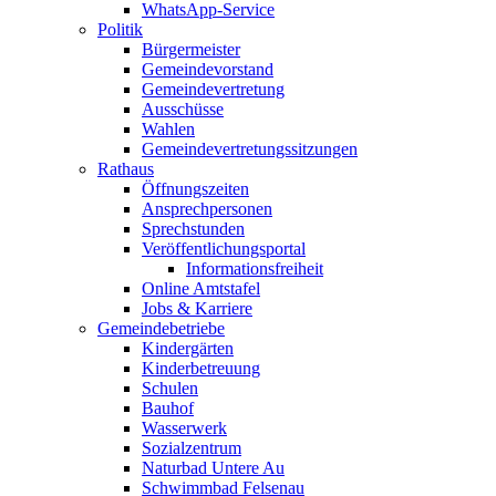
WhatsApp-Service
Politik
Bürgermeister
Gemeindevorstand
Gemeindevertretung
Ausschüsse
Wahlen
Gemeindevertretungssitzungen
Rathaus
Öffnungszeiten
Ansprechpersonen
Sprechstunden
Veröffentlichungsportal
Informationsfreiheit
Online Amtstafel
Jobs & Karriere
Gemeindebetriebe
Kindergärten
Kinderbetreuung
Schulen
Bauhof
Wasserwerk
Sozialzentrum
Naturbad Untere Au
Schwimmbad Felsenau