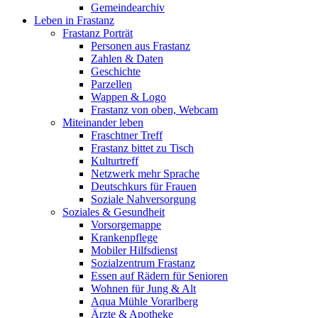
Gemeindearchiv
Leben in Frastanz
Frastanz Porträt
Personen aus Frastanz
Zahlen & Daten
Geschichte
Parzellen
Wappen & Logo
Frastanz von oben, Webcam
Miteinander leben
Fraschtner Treff
Frastanz bittet zu Tisch
Kulturtreff
Netzwerk mehr Sprache
Deutschkurs für Frauen
Soziale Nahversorgung
Soziales & Gesundheit
Vorsorgemappe
Krankenpflege
Mobiler Hilfsdienst
Sozialzentrum Frastanz
Essen auf Rädern für Senioren
Wohnen für Jung & Alt
Aqua Mühle Vorarlberg
Ärzte & Apotheke