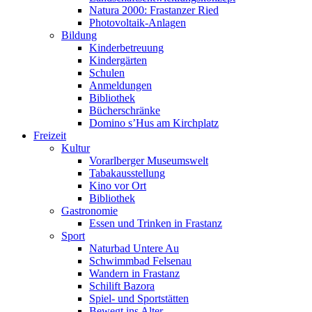
Natura 2000: Frastanzer Ried
Photovoltaik-Anlagen
Bildung
Kinderbetreuung
Kindergärten
Schulen
Anmeldungen
Bibliothek
Bücherschränke
Domino s’Hus am Kirchplatz
Freizeit
Kultur
Vorarlberger Museumswelt
Tabakausstellung
Kino vor Ort
Bibliothek
Gastronomie
Essen und Trinken in Frastanz
Sport
Naturbad Untere Au
Schwimmbad Felsenau
Wandern in Frastanz
Schilift Bazora
Spiel- und Sportstätten
Bewegt ins Alter