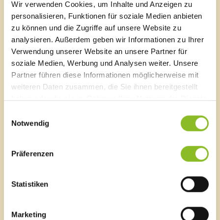
Wir verwenden Cookies, um Inhalte und Anzeigen zu
Sägenplatz 1
personalisieren, Funktionen für soziale Medien anbieten
A-6820 Frastanz, Österreich
zu können und die Zugriffe auf unsere Website zu
Lageplan
analysieren. Außerdem geben wir Informationen zu Ihrer
T
0043 5522 51534-0
Verwendung unserer Website an unsere Partner für
F 0043 5522 51534-6
soziale Medien, Werbung und Analysen weiter. Unsere
E-Mail an das Gemeindeamt
Partner führen diese Informationen möglicherweise mit
weiteren Daten zusammen, die Sie ihnen bereitgestellt
haben oder die sie im Rahmen Ihrer Nutzung der Dienste
Schnellzugriff
gesammelt haben.
Einwilligungsauswahl
Veröffentlichungsportal
Notwendig
Blackout
Ortsplan
Bürgermeldungen
Präferenzen
Veranstaltungskalender
Mediathek
Statistiken
News Archiv
Marketing